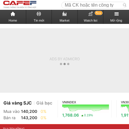
New
Home
Tin mới
Market
Watch list
Mở rộng
Giá vàng SJC
Giá bạc
VNINDEX
VN30
Mua vào
140,200
0%
1,768.06
1,91
0.19%
Bán ra
143,200
0%