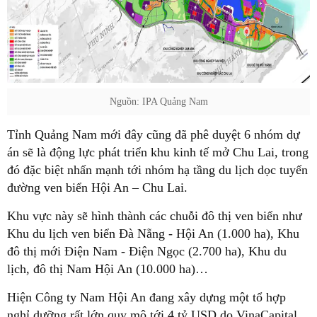
Nguồn: IPA Quảng Nam
Tỉnh Quảng Nam mới đây cũng đã phê duyệt 6 nhóm dự
án sẽ là động lực phát triển khu kinh tế mở Chu Lai, trong
đó đặc biệt nhấn mạnh tới nhóm hạ tầng du lịch dọc tuyến
đường ven biển Hội An – Chu Lai.
Khu vực này sẽ hình thành các chuỗi đô thị ven biển như
Khu du lịch ven biển Đà Nẵng - Hội An (1.000 ha), Khu
đô thị mới Điện Nam - Điện Ngọc (2.700 ha), Khu du
lịch, đô thị Nam Hội An (10.000 ha)…
Hiện Công ty Nam Hội An đang xây dựng một tổ hợp
nghỉ dưỡng rất lớn quy mô tới 4 tỷ USD do VinaCapital