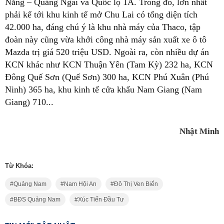
Nẵng – Quảng Ngãi và Quốc lộ 1A. Trong đó, lớn nhất
phải kể tới khu kinh tế mở Chu Lai có tổng diện tích
42.000 ha, đáng chú ý là khu nhà máy của Thaco, tập
đoàn này cũng vừa khởi công nhà máy sản xuất xe ô tô
Mazda trị giá 520 triệu USD. Ngoài ra, còn nhiều dự án
KCN khác như KCN Thuận Yên (Tam Kỳ) 232 ha, KCN
Đông Quế Sơn (Quế Sơn) 300 ha, KCN Phú Xuân (Phú
Ninh) 365 ha, khu kinh tế cửa khẩu Nam Giang (Nam
Giang) 710...
Nhật Minh
Từ Khóa:
Quảng Nam
Nam Hội An
Đô Thị Ven Biển
BĐS Quảng Nam
Xúc Tiến Đầu Tư