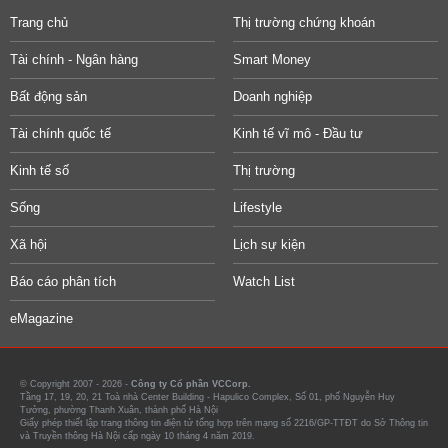
Trang chủ
Thị trường chứng khoán
Tài chính - Ngân hàng
Smart Money
Bất động sản
Doanh nghiệp
Tài chính quốc tế
Kinh tế vĩ mô - Đầu tư
Kinh tế số
Thị trường
Sống
Lifestyle
Xã hội
Lịch sự kiện
Báo cáo phân tích
Watch List
eMagazine
© Copyright 2007 - 2026 -
Công ty Cổ phần VCCorp.
Tầng 17, 19, 20, 21 Toà nhà Center Building - Hapulico Complex, Số 01, phố Nguyễn Huy
Tưởng, phường Thanh Xuân, thành phố Hà Nội
Giấy phép thiết lập trang thông tin điện tử tổng hợp trên mạng số 2216/GP-TTĐT do Sở Thông tin
và Truyền thông Hà Nội cấp ngày 10 tháng 4 năm 2019.