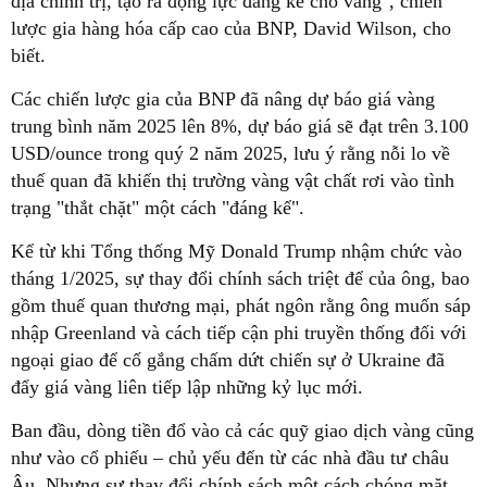
địa chính trị, tạo ra động lực đáng kể cho vàng", chiến
lược gia hàng hóa cấp cao của BNP, David Wilson, cho
biết.
Các chiến lược gia của BNP đã nâng dự báo giá vàng
trung bình năm 2025 lên 8%, dự báo giá sẽ đạt trên 3.100
USD/ounce trong quý 2 năm 2025, lưu ý rằng nỗi lo về
thuế quan đã khiến thị trường vàng vật chất rơi vào tình
trạng "thắt chặt" một cách "đáng kể".
Kể từ khi Tổng thống Mỹ Donald Trump nhậm chức vào
tháng 1/2025, sự thay đổi chính sách triệt để của ông, bao
gồm thuế quan thương mại, phát ngôn rằng ông muốn sáp
nhập Greenland và cách tiếp cận phi truyền thống đối với
ngoại giao để cố gắng chấm dứt chiến sự ở Ukraine đã
đẩy giá vàng liên tiếp lập những kỷ lục mới.
Ban đầu, dòng tiền đổ vào cả các quỹ giao dịch vàng cũng
như vào cổ phiếu – chủ yếu đến từ các nhà đầu tư châu
Âu. Nhưng sự thay đổi chính sách một cách chóng mặt