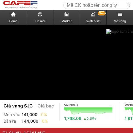
New
Home
Tin mới
Market
Watch list
Mở rộng
Giá vàng SJC
Giá bạc
VNINDEX
VN30
Mua vào
141,000
0%
1,768.06
1,91
0.19%
Bán ra
144,000
0%