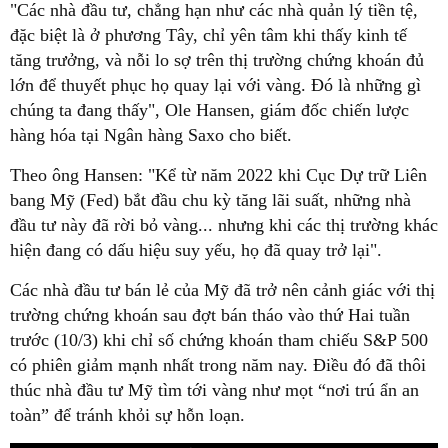
"Các nhà đầu tư, chẳng hạn như các nhà quản lý tiền tệ,
đặc biệt là ở phương Tây, chỉ yên tâm khi thấy kinh tế
tăng trưởng, và nỗi lo sợ trên thị trường chứng khoán đủ
lớn để thuyết phục họ quay lại với vàng. Đó là những gì
chúng ta đang thấy", Ole Hansen, giám đốc chiến lược
hàng hóa tại Ngân hàng Saxo cho biết.
Theo ông Hansen: "Kể từ năm 2022 khi Cục Dự trữ Liên
bang Mỹ (Fed) bắt đầu chu kỳ tăng lãi suất, những nhà
đầu tư này đã rời bỏ vàng... nhưng khi các thị trường khác
hiện đang có dấu hiệu suy yếu, họ đã quay trở lại".
Các nhà đầu tư bán lẻ của Mỹ đã trở nên cảnh giác với thị
trường chứng khoán sau đợt bán tháo vào thứ Hai tuần
trước (10/3) khi chỉ số chứng khoán tham chiếu S&P 500
có phiên giảm mạnh nhất trong năm nay. Điều đó đã thôi
thúc nhà đầu tư Mỹ tìm tới vàng như mọt “nơi trú ẩn an
toàn” để tránh khỏi sự hỗn loạn.