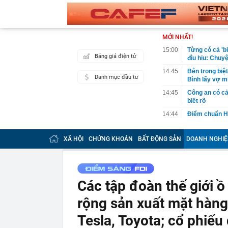
MỚI NHẤT!
15:00
Từng có cả 'b
Bảng giá điện tử
đìu hiu: Chuy
14:45
Bên trong biệ
Danh mục đầu tư
Bình lấy vợ m
14:45
Công an có cả
biết rõ
14:44
Điểm chuẩn H
14:41
Trước khi đi n
năm sau sự kh
XÃ HỘI
CHỨNG KHOÁN
BẤT ĐỘNG SẢN
DOANH NGHIỆ
14:40
Vì sao ì ạch 
14:39
Nhà vàng bị '
14:30
Pin 9 tiếng, s
Các tập đoàn thế giới ồ
đối đầu sản 
14:29
Ra lệnh bắt 
rộng sản xuất mặt hàng 
Tuấn SN 1977
Tesla, Toyota; cổ phiế
14:22
Cú sốc của Đ