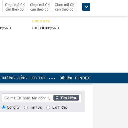
Chọn mã CK
Chọn mã CK
Chọn mã CK
cần theo dõi
cần theo dõi
cần theo dõi
Dữ liệu
F INDEX
Ị TRƯỜNG
SỐNG
LIFESTYLE
Công ty
Tin tức
Lãnh đạo