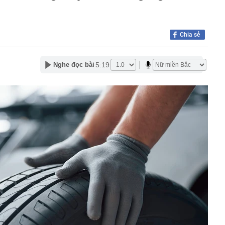
hức ra mắt xe tay côn cổ điển 150 cc giá 30 triệu đồng
 Winner X và Yamaha Exciter
c đầu tiên có ngành đạt điểm chuẩn tuyệt đối 30/30 năm
Chia sẻ
g nối cao tốc TP.HCM - Long Thành sau gần 8 tháng thi
5:19
Nghe đọc bài
 hơn nửa thu nhập, tôi mới hiểu “càng ít tiêu càng tốt” là
uy hiểm
ớn muốn tăng sở hữu tại Digiworld
 vẫn ra đồng, tiết lộ những thói quen duy trì suốt nhiều
ếm việc làm tăng vọt, lộ diện 'ngành hot'
Á duy trì ở mức cao
mỹ nhân Việt từ chối đóng phim Hollywood: Cô gái vàng
c, nghe tên đã thấy tự hào
g hoạt động của ngân hàng cần phòng ngừa tình trạng