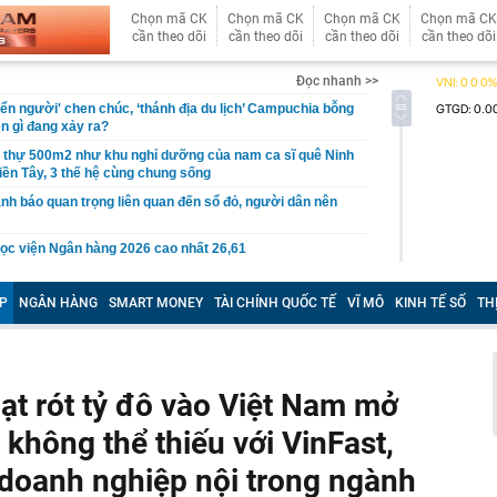
Chọn mã CK
Chọn mã CK
Chọn mã CK
Chọn mã CK
cần theo dõi
cần theo dõi
cần theo dõi
cần theo dõi
Đọc nhanh >>
iển người' chen chúc, ‘thánh địa du lịch’ Campuchia bỗng
ện gì đang xảy ra?
t thự 500m2 như khu nghỉ dưỡng của nam ca sĩ quê Ninh
iền Tây, 3 thế hệ cùng chung sống
nh báo quan trọng liên quan đến sổ đỏ, người dân nên
ọc viện Ngân hàng 2026 cao nhất 26,61
gủ nửa tiếng, hãy kiên trì cùng con làm 3 việc này, 10
ác biệt giữa con và bạn bè đồng trang lứa sẽ thấy rõ
P
NGÂN HÀNG
SMART MONEY
TÀI CHÍNH QUỐC TẾ
VĨ MÔ
KINH TẾ SỐ
TH
làm hạ tầng sạc xe điện trên cao tốc Bắc - Nam?
sờ gáy': Bảo Tín Mạnh Hải, Mi Hồng làm ăn ra sao?
ạc 7 lần: Samsung và Google chính thức lộ diện kính AI
 ạt rót tỷ đô vào Việt Nam mở
phẩm của Meta
tạm giam nguyên Trưởng Ban quản lý chung cư Ngô Anh
không thể thiếu với VinFast,
u doanh nghiệp nội trong ngành
en Vâu