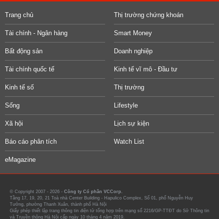
Trang chủ
Thị trường chứng khoán
Tài chính - Ngân hàng
Smart Money
Bất động sản
Doanh nghiệp
Tài chính quốc tế
Kinh tế vĩ mô - Đầu tư
Kinh tế số
Thị trường
Sống
Lifestyle
Xã hội
Lịch sự kiện
Báo cáo phân tích
Watch List
eMagazine
© Copyright 2007 - 2026 -
Công ty Cổ phần VCCorp.
Tầng 17, 19, 20, 21 Toà nhà Center Building - Hapulico Complex, Số 01, phố Nguyễn Huy
Tưởng, phường Thanh Xuân, thành phố Hà Nội
Giấy phép thiết lập trang thông tin điện tử tổng hợp trên mạng số 2216/GP-TTĐT do Sở Thông tin
và Truyền thông Hà Nội cấp ngày 10 tháng 4 năm 2019.