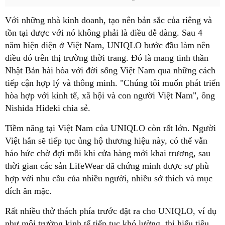
Với những nhà kinh doanh, tạo nên bản sắc của riêng và
tồn tại được với nó không phải là điều dễ dàng. Sau 4
năm hiện diện ở Việt Nam, UNIQLO bước đầu làm nên
điều đó trên thị trường thời trang. Đó là mang tinh thần
Nhật Bản hài hòa với đời sống Việt Nam qua những cách
tiếp cận hợp lý và thông minh. "Chúng tôi muốn phát triển
hòa hợp với kinh tế, xã hội và con người Việt Nam", ông
Nishida Hideki chia sẻ.
Tiềm năng tại Việt Nam của UNIQLO còn rất lớn. Người
Việt hẳn sẽ tiếp tục ủng hộ thương hiệu này, có thể vẫn
háo hức chờ đợi mỗi khi cửa hàng mới khai trương, sau
thời gian các sản LifeWear đã chứng minh được sự phù
hợp với nhu cầu của nhiều người, nhiều sở thích và mục
đích ăn mặc.
Rất nhiều thử thách phía trước đặt ra cho UNIQLO, ví dụ
như môi trường kinh tế tiếp tục khó lường, thị hiếu tiêu