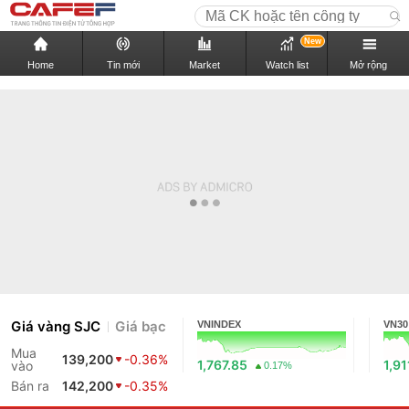
New
Home
Tin mới
Market
Watch list
Mở rộng
Giá vàng SJC
Giá bạc
VNINDEX
VN30
Mua
139,200
-0.36%
1,767.85
1,91
vào
0.17%
Bán ra
142,200
-0.35%