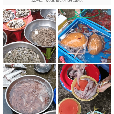
120k/kg. Nguồn: @bichngocamthuc