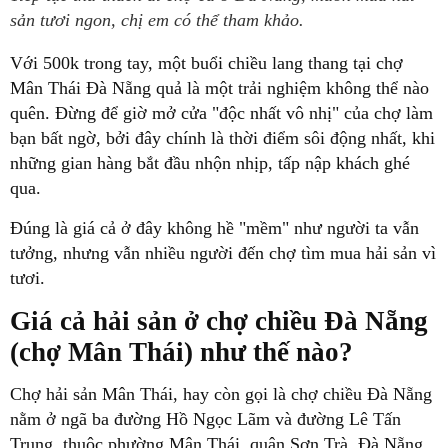
sản tươi ngon, chị em có thể tham khảo.
Với 500k trong tay, một buổi chiều lang thang tại chợ
Mân Thái Đà Nẵng quả là một trải nghiệm không thể nào
quên. Đừng để giờ mở cửa "độc nhất vô nhị" của chợ làm
bạn bất ngờ, bởi đây chính là thời điểm sôi động nhất, khi
những gian hàng bắt đầu nhộn nhịp, tấp nập khách ghé
qua.
Đúng là giá cả ở đây không hề "mềm" như người ta vẫn
tưởng, nhưng vẫn nhiều người đến chợ tìm mua hải sản vì
tươi.
Giá cả hải sản ở chợ chiều Đà Nẵng
(chợ Mân Thái) như thế nào?
Chợ hải sản Mân Thái, hay còn gọi là chợ chiều Đà Nẵng
nằm ở ngã ba đường Hồ Ngọc Lãm và đường Lê Tấn
Trung, thuộc phường Mân Thái, quận Sơn Trà, Đà Nẵng.