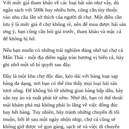
Với mức giá tham khảo về các loại hải sản như vây, dù
ngân sách với 500k hay nhiều hơn, cũng cần tùy thuộc
vào nhu cầu lẫn sở thích của người đi chợ. Một điều cần
lưu ý là mức giá ở chợ không rẻ, nên để mua được hải sản
ưng ý, bạn cũng cần hỏi giá trước, tham khảo và mặc cả
để không bị hớ.
Nếu bạn muốn có những trải nghiệm đáng nhớ tại chợ cá
Mân Thái - một địa điểm ngập tràn hương vị biển cả, hãy
ghi nhớ một số bí quyết sau đây.
Đây là một khu chợ độc đáo, kéo dài với hàng loạt sạp
hàng đa dạng, nơi bạn có thể tìm thấy mọi loại hải sản
tươi sống. Để không bỏ lỡ những gian hàng hấp dẫn, hãy
xắn tay áo và xuất phát từ sớm. Nhờ đó, bạn có thể thoải
mái khám phá mà không phải lo lắng về việc đông đúc
hay hết hàng. Tuy nhiên, hãy tránh những chuyến đi tối
muộn, bởi lẽ sau một ngày nhộn nhịp, chợ cá cũng sẽ
không giữ được vẻ gọn gàng, sạch sẽ và việc di chuyển