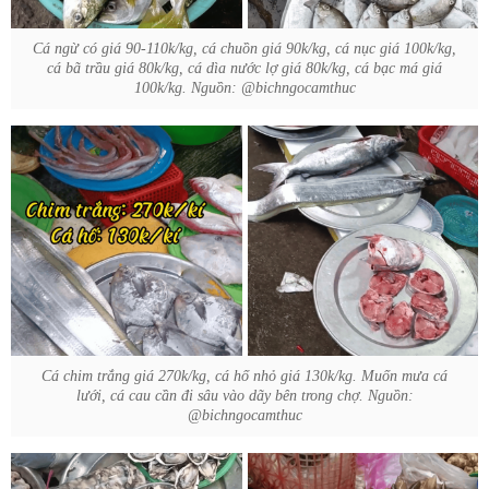
Cá ngừ có giá 90-110k/kg, cá chuồn giá 90k/kg, cá nục giá 100k/kg,
cá bã trầu giá 80k/kg, cá dìa nước lợ giá 80k/kg, cá bạc má giá
100k/kg. Nguồn: @bichngocamthuc
Cá chim trắng giá 270k/kg, cá hố nhỏ giá 130k/kg. Muốn mưa cá
lưới, cá cau cần đi sâu vào dãy bên trong chợ. Nguồn:
@bichngocamthuc