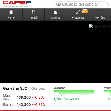
New
Home
Tin mới
Market
Watch list
Mở rộng
Giá vàng SJC
Giá bạc
VNINDEX
VN30
Mua
139,200
-0.36%
1,768.06
1,91
vào
0.19%
Bán ra
142,200
-0.35%