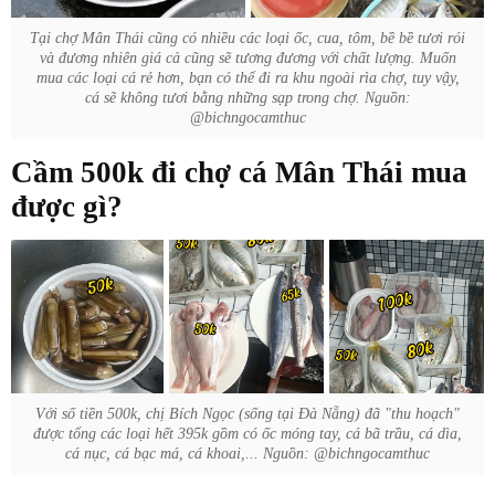
Tại chợ Mân Thái cũng có nhiều các loại ốc, cua, tôm, bề bề tươi rói
và đương nhiên giá cả cũng sẽ tương đương với chất lượng. Muốn
mua các loại cá rẻ hơn, bạn có thể đi ra khu ngoài rìa chợ, tuy vậy,
cá sẽ không tươi bằng những sạp trong chợ. Nguồn:
@bichngocamthuc
Cầm 500k đi chợ cá Mân Thái mua
được gì?
Với số tiền 500k, chị Bích Ngọc (sống tại Đà Nẵng) đã "thu hoạch"
được tổng các loại hết 395k gồm có ốc móng tay, cá bã trầu, cá dìa,
cá nục, cá bạc má, cá khoai,... Nguồn: @bichngocamthuc