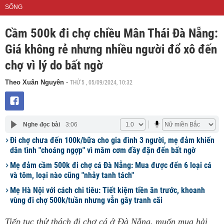
SỐNG
Cầm 500k đi chợ chiều Mân Thái Đà Nẵng:
Giá không rẻ nhưng nhiều người đổ xô đến
chợ vì lý do bất ngờ
THỨ 5 , 05/09/2024, 10:32
Theo Xuân Nguyên
-
Nghe đọc bài
3:06
Đi chợ chưa đến 100k/bữa cho gia đình 3 người, mẹ đảm khiến
dân tình "choáng ngợp" vì mâm cơm đầy đặn đến bất ngờ
Mẹ đảm cầm 500k đi chợ cá Đà Nẵng: Mua được đến 6 loại cá
và tôm, loại nào cũng "nhảy tanh tách"
Mẹ Hà Nội với cách chi tiêu: Tiết kiệm tiền ăn trước, khoanh
vùng đi chợ 500k/tuần nhưng vẫn gây tranh cãi
Tiếp tục thử thách đi chợ cá ở Đà Nẵng, muốn mua hải