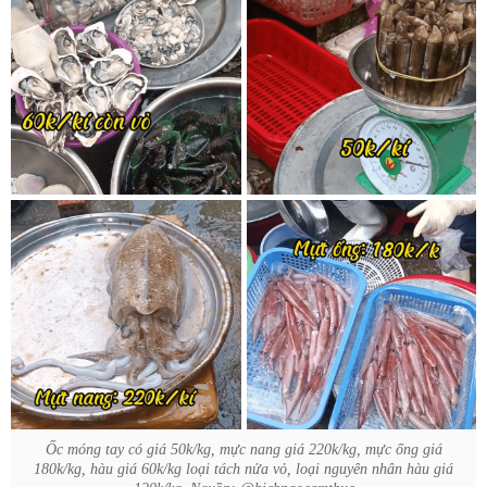
Ốc móng tay có giá 50k/kg, mực nang giá 220k/kg, mực ống giá
180k/kg, hàu giá 60k/kg loại tách nửa vỏ, loại nguyên nhân hàu giá