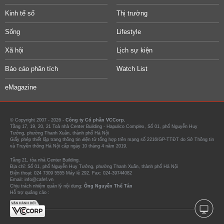
Kinh tế số
Thị trường
Sống
Lifestyle
Xã hội
Lịch sự kiện
Báo cáo phân tích
Watch List
eMagazine
© Copyright 2007 - 2026 -
Công ty Cổ phần VCCorp.
Tầng 17, 19, 20, 21 Toà nhà Center Building - Hapulico Complex, Số 01, phố Nguyễn Huy
Tưởng, phường Thanh Xuân, thành phố Hà Nội
Giấy phép thiết lập trang thông tin điện tử tổng hợp trên mạng số 2216/GP-TTĐT do Sở Thông tin
và Truyền thông Hà Nội cấp ngày 10 tháng 4 năm 2019.
Tầng 21, tòa nhà Center Building.
Địa chỉ: Số 01, phố Nguyễn Huy Tưởng, phường Thanh Xuân, thành phố Hà Nội
Điện thoại: 024 7309 5555 Máy lẻ 292. Fax: 024-39744082
Email: info@cafef.vn
Chịu trách nhiệm quản lý nội dung:
Ông Nguyễn Thế Tân
Hỗ trợ quảng cáo :