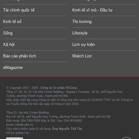
Tài chính quốc tế
Kinh tế vĩ mô - Đầu tư
Kinh tế số
Thị trường
Sống
Lifestyle
Xã hội
Lịch sự kiện
Báo cáo phân tích
Watch List
eMagazine
© Copyright 2007 - 2026 -
Công ty Cổ phần VCCorp.
Tầng 17, 19, 20, 21 Toà nhà Center Building - Hapulico Complex, Số 01, phố Nguyễn Huy
Tưởng, phường Thanh Xuân, thành phố Hà Nội
Giấy phép thiết lập trang thông tin điện tử tổng hợp trên mạng số 2216/GP-TTĐT do Sở Thông tin
và Truyền thông Hà Nội cấp ngày 10 tháng 4 năm 2019.
Tầng 21, tòa nhà Center Building.
Địa chỉ: Số 01, phố Nguyễn Huy Tưởng, phường Thanh Xuân, thành phố Hà Nội
Điện thoại: 024 7309 5555 Máy lẻ 292. Fax: 024-39744082
Email: info@cafef.vn
Chịu trách nhiệm quản lý nội dung:
Ông Nguyễn Thế Tân
Hỗ trợ quảng cáo :