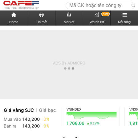
New
Home
Tin mới
Market
Watch list
Mở rộng
Giá vàng SJC
Giá bạc
VNINDEX
VN30
Mua vào
140,200
0%
1,768.06
1,91
0.19%
Bán ra
143,200
0%