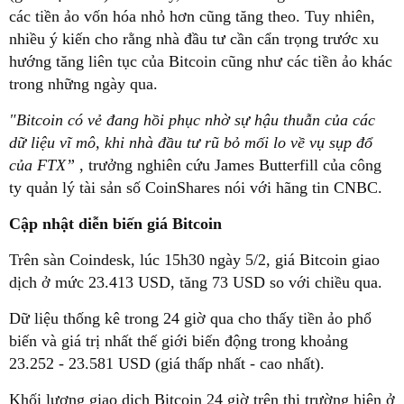
các tiền ảo vốn hóa nhỏ hơn cũng tăng theo. Tuy nhiên,
nhiều ý kiến cho rằng nhà đầu tư cần cẩn trọng trước xu
hướng tăng liên tục của Bitcoin cũng như các tiền ảo khác
trong những ngày qua.
"Bitcoin có vẻ đang hồi phục nhờ sự hậu thuẫn của các
dữ liệu vĩ mô, khi nhà đầu tư rũ bỏ mối lo về vụ sụp đổ
của FTX”
, trưởng nghiên cứu James Butterfill của công
ty quản lý tài sản số CoinShares nói với hãng tin CNBC.
Cập nhật diễn biến giá Bitcoin
Trên sàn Coindesk, lúc 15h30 ngày 5/2, giá Bitcoin giao
dịch ở mức 23.413 USD, tăng 73 USD so với chiều qua.
Dữ liệu thống kê trong 24 giờ qua cho thấy tiền ảo phổ
biến và giá trị nhất thế giới biến động trong khoảng
23.252 - 23.581 USD (giá thấp nhất - cao nhất).
Khối lượng giao dịch Bitcoin 24 giờ trên thị trường hiện ở