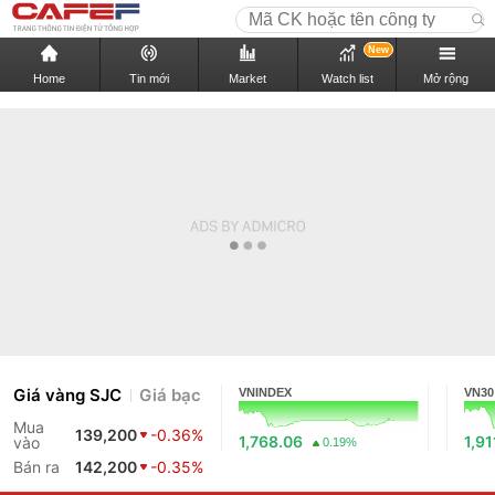
New
Home
Tin mới
Market
Watch list
Mở rộng
Giá vàng SJC
Giá bạc
VNINDEX
VN30
Mua
139,200
-0.36%
1,768.06
1,91
vào
0.19%
Bán ra
142,200
-0.35%