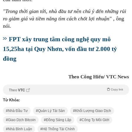
"Trong thời gian tới, nhà đầu tư nên chú ý đến những rủi
ro giảm giá và tiềm năng tìm cách chốt lợi nhuận"
, ông
nói.
FPT xây trung tâm công nghệ quy mô
15,25ha tại Quy Nhơn, vốn đầu tư 2.000 tỷ
đồng
Theo Công Hiếu/ VTC News
Copy link
Theo
VTC
Từ Khóa:
Nhà Đầu Tư
Quản Lý Tài Sản
Khối Lượng Giao Dịch
Giao Dịch Bitcoin
Đồng Sáng Lập
Công Ty Môi Giới
Nhà Bình Luận
Hệ Thống Tài Chính