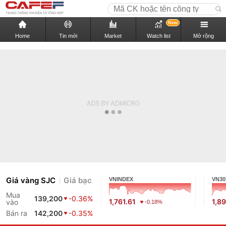
New
Home
Tin mới
Market
Watch list
Mở rộng
Giá vàng SJC
Giá bạc
VNINDEX
VN30
Mua
139,200
-0.36%
1,761.61
1,8
vào
-0.18%
Bán ra
142,200
-0.35%