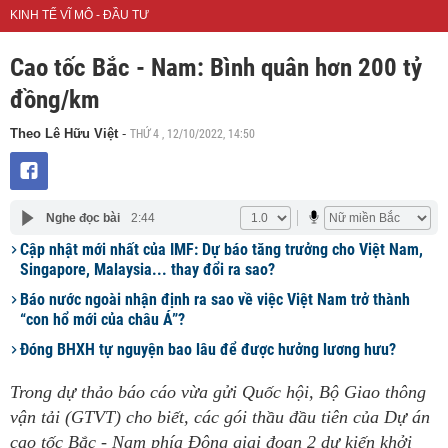
KINH TẾ VĨ MÔ - ĐẦU TƯ
Cao tốc Bắc - Nam: Bình quân hơn 200 tỷ
đồng/km
THỨ 4 , 12/10/2022, 14:50
Theo Lê Hữu Việt
-
Nghe đọc bài
2:44
Cập nhật mới nhất của IMF: Dự báo tăng trưởng cho Việt Nam,
Singapore, Malaysia... thay đổi ra sao?
Báo nước ngoài nhận định ra sao về việc Việt Nam trở thành
“con hổ mới của châu Á”?
Đóng BHXH tự nguyện bao lâu để được hưởng lương hưu?
Trong dự thảo báo cáo vừa gửi Quốc hội, Bộ Giao thông
vận tải (GTVT) cho biết, các gói thầu đầu tiên của Dự án
cao tốc Bắc - Nam phía Đông giai đoạn 2 dự kiến khởi