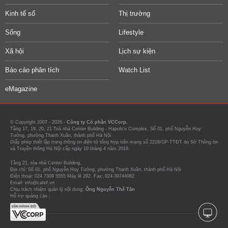
Kinh tế số
Thị trường
Sống
Lifestyle
Xã hội
Lịch sự kiện
Báo cáo phân tích
Watch List
eMagazine
© Copyright 2007 - 2026 -
Công ty Cổ phần VCCorp.
Tầng 17, 19, 20, 21 Toà nhà Center Building - Hapulico Complex, Số 01, phố Nguyễn Huy
Tưởng, phường Thanh Xuân, thành phố Hà Nội
Giấy phép thiết lập trang thông tin điện tử tổng hợp trên mạng số 2216/GP-TTĐT do Sở Thông tin
và Truyền thông Hà Nội cấp ngày 10 tháng 4 năm 2019.
Tầng 21, tòa nhà Center Building.
Địa chỉ: Số 01, phố Nguyễn Huy Tưởng, phường Thanh Xuân, thành phố Hà Nội
Điện thoại: 024 7309 5555 Máy lẻ 292. Fax: 024-39744082
Email: info@cafef.vn
Chịu trách nhiệm quản lý nội dung:
Ông Nguyễn Thế Tân
Hỗ trợ quảng cáo :