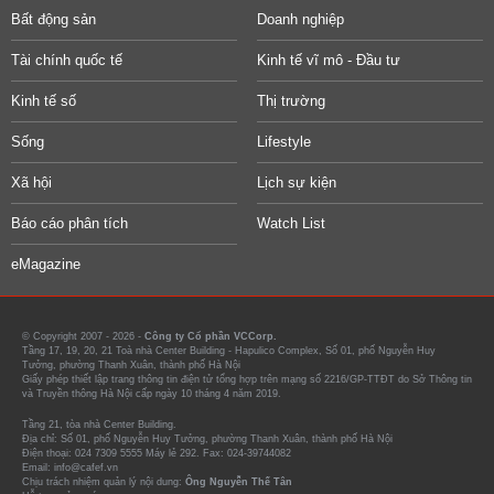
Bất động sản
Doanh nghiệp
Tài chính quốc tế
Kinh tế vĩ mô - Đầu tư
Kinh tế số
Thị trường
Sống
Lifestyle
Xã hội
Lịch sự kiện
Báo cáo phân tích
Watch List
eMagazine
© Copyright 2007 - 2026 -
Công ty Cổ phần VCCorp.
Tầng 17, 19, 20, 21 Toà nhà Center Building - Hapulico Complex, Số 01, phố Nguyễn Huy
Tưởng, phường Thanh Xuân, thành phố Hà Nội
Giấy phép thiết lập trang thông tin điện tử tổng hợp trên mạng số 2216/GP-TTĐT do Sở Thông tin
và Truyền thông Hà Nội cấp ngày 10 tháng 4 năm 2019.
Tầng 21, tòa nhà Center Building.
Địa chỉ: Số 01, phố Nguyễn Huy Tưởng, phường Thanh Xuân, thành phố Hà Nội
Điện thoại: 024 7309 5555 Máy lẻ 292. Fax: 024-39744082
Email: info@cafef.vn
Chịu trách nhiệm quản lý nội dung:
Ông Nguyễn Thế Tân