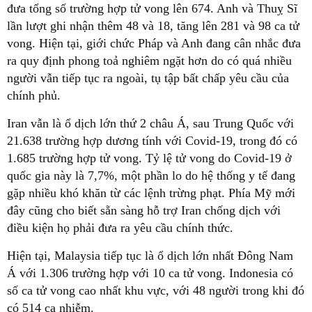
đưa tổng số trường hợp tử vong lên 674. Anh và Thuỵ Sĩ
lần lượt ghi nhận thêm 48 và 18, tăng lên 281 và 98 ca tử
vong. Hiện tại, giới chức Pháp và Anh đang cân nhắc đưa
ra quy định phong toả nghiêm ngặt hơn do có quá nhiều
người vẫn tiếp tục ra ngoài, tụ tập bất chấp yêu cầu của
chính phủ.
Iran vẫn là ổ dịch lớn thứ 2 châu Á, sau Trung Quốc với
21.638 trường hợp dương tính với Covid-19, trong đó có
1.685 trường hợp tử vong. Tỷ lệ tử vong do Covid-19 ở
quốc gia này là 7,7%, một phần lo do hệ thống y tế đang
gặp nhiều khó khăn từ các lệnh trừng phạt. Phía Mỹ mới
đây cũng cho biết sẵn sàng hỗ trợ Iran chống dịch với
điều kiện họ phải đưa ra yêu cầu chính thức.
Hiện tại, Malaysia tiếp tục là ổ dịch lớn nhất Đông Nam
Á với 1.306 trường hợp với 10 ca tử vong. Indonesia có
số ca tử vong cao nhất khu vực, với 48 người trong khi đó
có 514 ca nhiễm.