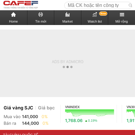
New
Home
Tin mới
Market
Watch list
Mở rộng
Giá vàng SJC
Giá bạc
VNINDEX
VN30
Mua vào
141,000
0%
1,768.06
1,91
0.19%
Bán ra
144,000
0%