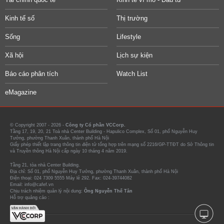
Kinh tế số
Thị trường
Sống
Lifestyle
Xã hội
Lịch sự kiện
Báo cáo phân tích
Watch List
eMagazine
© Copyright 2007 - 2026 -
Công ty Cổ phần VCCorp.
Tầng 17, 19, 20, 21 Toà nhà Center Building - Hapulico Complex, Số 01, phố Nguyễn Huy
Tưởng, phường Thanh Xuân, thành phố Hà Nội
Giấy phép thiết lập trang thông tin điện tử tổng hợp trên mạng số 2216/GP-TTĐT do Sở Thông tin
và Truyền thông Hà Nội cấp ngày 10 tháng 4 năm 2019.
Tầng 21, tòa nhà Center Building.
Địa chỉ: Số 01, phố Nguyễn Huy Tưởng, phường Thanh Xuân, thành phố Hà Nội
Điện thoại: 024 7309 5555 Máy lẻ 292. Fax: 024-39744082
Email: info@cafef.vn
Chịu trách nhiệm quản lý nội dung:
Ông Nguyễn Thế Tân
Hỗ trợ quảng cáo :