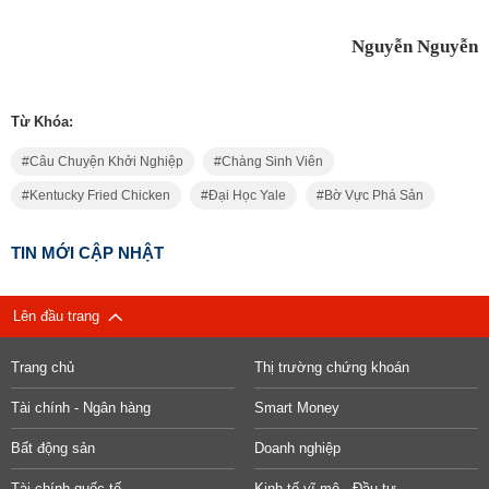
Nguyễn Nguyễn
Từ Khóa:
Câu Chuyện Khởi Nghiệp
Chàng Sinh Viên
Kentucky Fried Chicken
Đại Học Yale
Bờ Vực Phá Sản
TIN MỚI CẬP NHẬT
Lên đầu trang
Trang chủ
Thị trường chứng khoán
Tài chính - Ngân hàng
Smart Money
Bất động sản
Doanh nghiệp
Tài chính quốc tế
Kinh tế vĩ mô - Đầu tư