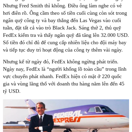
Nhưng Fred Smith thì không. Điều ông làm nghe có vẻ
hơi điên rồ. Ông cầm theo số tiền cuối cùng còn sót trong
ngân quỹ công ty và bay thẳng đến Las Vegas vào cuối
tuần, đặt tất cả vào trò Black Jack. Sáng thứ 2, thủ quỹ
FedEx kiểm tra và thấy ngân quỹ đã tăng lên 32.000 USD.
Số tiền đó chỉ đủ để cung cấp nhiên liệu cho đội máy bay
và tiếp tục duy trì hoạt động của công ty thêm vài ngày.
Nhưng kể từ ngày đó, FedEx không ngừng phát triển.
Ngày nay, FedEx là “người khổng lồ toàn cầu” trong lĩnh
vực chuyển phát nhanh. FedEx hiện có mặt ở 220 quốc
gia và vùng lãng thổ với doanh thu hàng năm lên đến 45
tỷ USD.