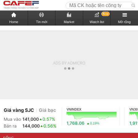
New
Home
Tin mới
Market
Watch list
Mở rộng
Giá vàng SJC
Giá bạc
VNINDEX
VN30
Mua vào
141,000
0.57%
1,768.06
1,91
0.19%
Bán ra
144,000
0.56%