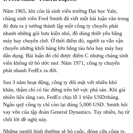
Năm 1965, khi còn là sinh viên trường Đại học Yale,
chàng sinh viên Fred Smith đã viết một bài luận văn trong
đó đưa ra ý tưởng thành lập một công ty chuyển phát
nhanh những gói bưu kiện nhỏ, đồ dùng thiết yếu bằng
máy bay chuyên chở. Ở thời điểm đó, người ta vẫn vận
chuyển những khối hàng lớn bằng tàu hỏa hay máy bay
dân dụng. Bài luận đó chỉ được điểm C nhưng chàng sinh
viên không từ bỏ ước mơ. Năm 1971, công ty chuyển
phát nhanh FedEx ra đời.
Sau 3 năm hoạt động, công ty đối mặt với nhiều khó
khăn, thậm chí có lúc đứng trên bờ vực phá sản. Khi giá
nhiên liệu tăng cao, FedEx chịu lỗ 1 triệu USD/tháng.
Ngân quỹ công ty chỉ còn lại đúng 5,000 USD. Smith hỏi
vay vốn của tập đoàn General Dynamics. Tuy nhiên, họ từ
chối lời đề nghị này.
Những người bình thường sẽ bỏ cuộc, đóng cửa công ty.