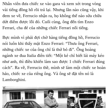
Nhân viên đưa chiếc xe vào gara và xem xét trong vòng
vài tiếng đồng hồ rồi trả lại. Nhưng lần nào cũng vậy, khi
đem xe về, Ferrucio nhận ra, họ không thể nào sửa chữa
dứt điểm được lỗi đó. Cuối cùng, ông đến tìm Enzo
Ferrari, cha đẻ của những chiếc Ferrari nổi tiếng.
Bực mình vì phải đợi chờ hàng tiếng đồng hồ, Ferrucio
nói luôn khi thấy mặt Enzo Ferrari: “Thưa ông Ferrari,
những chiếc xe của ông chỉ là thứ bỏ đi”. Ông hoàng
ngành xe đua Italia điên tiết: “Một kẻ chỉ biết lái máy kéo
như anh, thì điều khiển làm sao được 1 chiếc Ferrari đúng
cách”. Ra về, Ferrucio thề, mình sẽ làm một chiếc xe hoàn
hảo, chiếc xe của riêng ông. Và ông sẽ đặt tên nó là
Lamborghini.