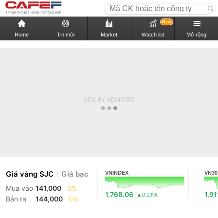
New
Home
Tin mới
Market
Watch list
Mở rộng
Giá vàng SJC
Giá bạc
VNINDEX
VN30
Mua vào
141,000
0%
1,768.06
1,91
0.19%
Bán ra
144,000
0%