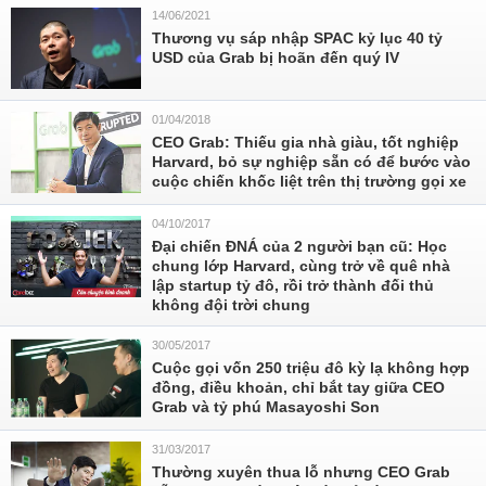
14/06/2021
Thương vụ sáp nhập SPAC kỷ lục 40 tỷ
USD của Grab bị hoãn đến quý IV
01/04/2018
CEO Grab: Thiếu gia nhà giàu, tốt nghiệp
Harvard, bỏ sự nghiệp sẵn có để bước vào
cuộc chiến khốc liệt trên thị trường gọi xe
04/10/2017
Đại chiến ĐNÁ của 2 người bạn cũ: Học
chung lớp Harvard, cùng trở về quê nhà
lập startup tỷ đô, rồi trở thành đối thủ
không đội trời chung
30/05/2017
Cuộc gọi vốn 250 triệu đô kỳ lạ không hợp
đồng, điều khoản, chỉ bắt tay giữa CEO
Grab và tỷ phú Masayoshi Son
31/03/2017
Thường xuyên thua lỗ nhưng CEO Grab