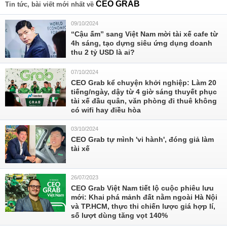
CEO GRAB
Tin tức, bài viết mới nhất về
09/10/2024
“Cậu ấm” sang Việt Nam mời tài xế cafe từ
4h sáng, tạo dựng siêu ứng dụng doanh
thu 2 tỷ USD là ai?
07/10/2024
CEO Grab kể chuyện khởi nghiệp: Làm 20
tiếng/ngày, dậy từ 4 giờ sáng thuyết phục
tài xế đầu quân, văn phòng đi thuê không
có wifi hay điều hòa
03/10/2024
CEO Grab tự mình 'vi hành', đóng giả làm
tài xế
26/07/2023
CEO Grab Việt Nam tiết lộ cuộc phiêu lưu
mới: Khai phá mảnh đất nằm ngoài Hà Nội
và TP.HCM, thực thi chiến lược giá hợp lí,
số lượt dùng tăng vọt 140%