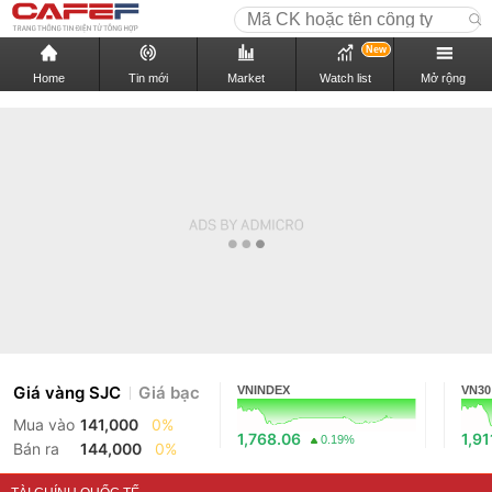
New
Home
Tin mới
Market
Watch list
Mở rộng
Giá vàng SJC
Giá bạc
VNINDEX
VN30
Mua vào
141,000
0%
1,768.06
1,91
0.19%
Bán ra
144,000
0%