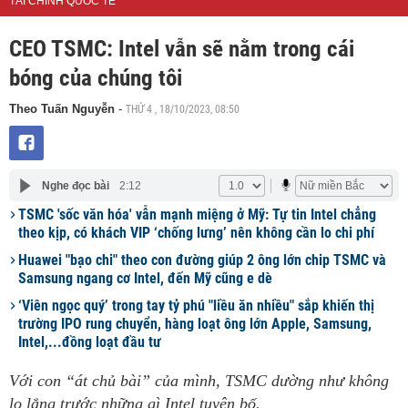
TÀI CHÍNH QUỐC TẾ
CEO TSMC: Intel vẫn sẽ nằm trong cái
bóng của chúng tôi
THỨ 4 , 18/10/2023, 08:50
Theo Tuấn Nguyễn
-
Nghe đọc bài
2:12
TSMC 'sốc văn hóa' vẫn mạnh miệng ở Mỹ: Tự tin Intel chẳng
theo kịp, có khách VIP ‘chống lưng’ nên không cần lo chi phí
Huawei "bạo chi" theo con đường giúp 2 ông lớn chip TSMC và
Samsung ngang cơ Intel, đến Mỹ cũng e dè
‘Viên ngọc quý’ trong tay tỷ phú "liều ăn nhiều" sắp khiến thị
trường IPO rung chuyển, hàng loạt ông lớn Apple, Samsung,
Intel,...đồng loạt đầu tư
Với con “át chủ bài” của mình, TSMC dường như không
lo lắng trước những gì Intel tuyên bố.