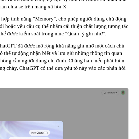
n chia sẻ trên mạng xã hội X.
h hợp tính năng "Memory", cho phép người dùng chủ động
hỏi hoặc yêu cầu cụ thể nhằm cải thiện chất lượng tương tác
thể được kiểm soát trong mục "Quản lý ghi nhớ".
 ChatGPT đã được mở rộng khả năng ghi nhớ một cách chủ
ó thể tự động nhận biết và lưu giữ những thông tin quan
 không cần người dùng chỉ định. Chẳng hạn, nếu phát hiện
g chày, ChatGPT có thể đưa yếu tố này vào các phản hồi