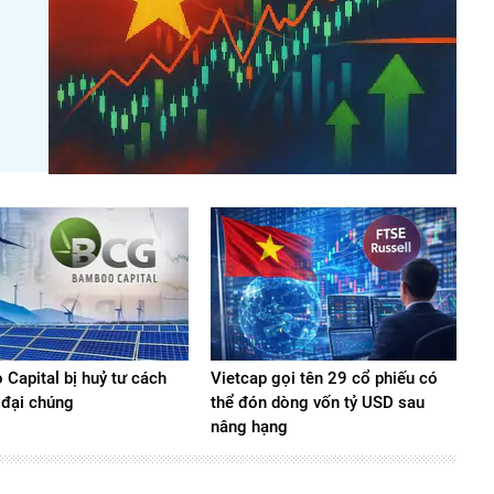
Capital bị huỷ tư cách
Vietcap gọi tên 29 cổ phiếu có
 đại chúng
thể đón dòng vốn tỷ USD sau
nâng hạng