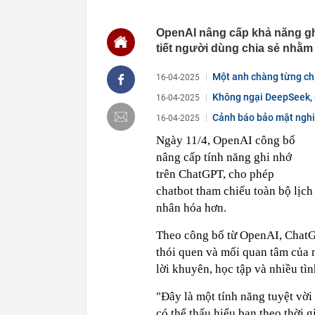
14:33
Bộ 'thúc' địa
trước 8/8
OpenAI nâng cấp khả năng gh
14:33
Lưu ý quan tr
tiết người dùng chia sẻ nhằm
14:31
Chủ tịch Hiệp
đẩy lên cao..
Một anh chàng từng chi
16-04-2025
động lớn nhất
Không ngại DeepSeek, C
16-04-2025
14:28
Đồ hộp Hạ Lon
Cảnh báo bảo mật nghi
16-04-2025
14:26
Bắt Chủ tịch 
sắt cao tốc
Ngày 11/4, OpenAI công bố
14:25
Coteccons chí
nâng cấp tính năng ghi nhớ
toàn hệ thống
trên ChatGPT, cho phép
14:25
Bữa cơm nhà 
chatbot tham chiếu toàn bộ lịc
14:23
REE phát hành
nhân hóa hơn.
14:21
Khởi tố đường
hiệu quả tức t
Theo công bố từ OpenAI, ChatGP
14:20
Bán tải VinFas
thói quen và mối quan tâm của n
Bi-LED, ghế lá
lời khuyên, học tập và nhiều tì
14:16
5 điều người 
lại rất dễ mắc
"Đây là một tính năng tuyệt vời
có thể thấu hiểu bạn theo thời 