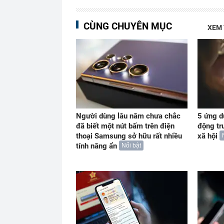
CÙNG CHUYÊN MỤC
XEM
Người dùng lâu năm chưa chắc
5 ứng d
đã biết một nút bấm trên điện
động tr
thoại Samsung sở hữu rất nhiều
xã hội
tính năng ẩn
Nổi bật