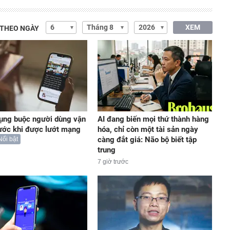
XEM
 THEO NGÀY
ụng buộc người dùng vận
AI đang biến mọi thứ thành hàng
ước khi được lướt mạng
hóa, chỉ còn một tài sản ngày
càng đắt giá: Não bộ biết tập
Nổi bật
trung
7 giờ trước