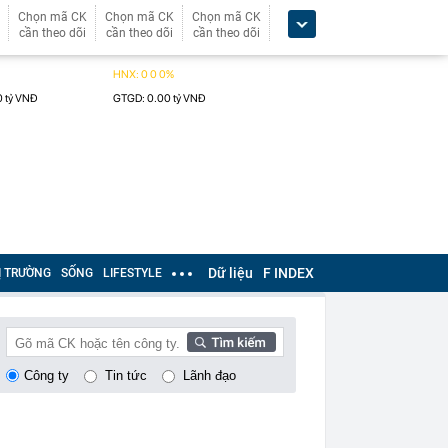
Chọn mã CK
Chọn mã CK
Chọn mã CK
cần theo dõi
cần theo dõi
cần theo dõi
Dữ liệu
F INDEX
Ị TRƯỜNG
SỐNG
LIFESTYLE
Công ty
Tin tức
Lãnh đạo