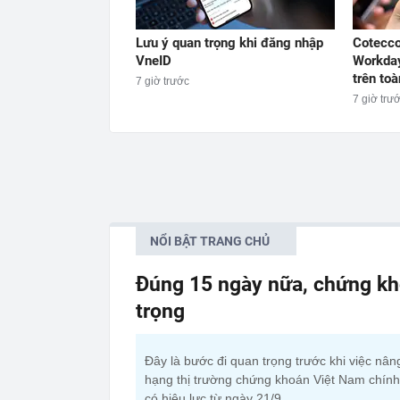
Lưu ý quan trọng khi đăng nhập
Cotecco
VneID
Workday
trên to
7 giờ trước
7 giờ trư
NỔI BẬT TRANG CHỦ
Đúng 15 ngày nữa, chứng kh
trọng
Đây là bước đi quan trọng trước khi việc nân
hạng thị trường chứng khoán Việt Nam chính
có hiệu lực từ ngày 21/9.