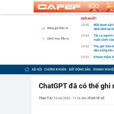
MỚI NHẤT!
14:46
Một danh sách
Bảng giá điện tử
định hình lại
14:43
Tất cả người 
Danh mục đầu tư
xuất cảnh củ
14:42
Thu giữ 'kho b
đào trúng khi
14:41
Khoan thăm dò
hơn 900 kg và
14:40
Người phụ nữ 
XÃ HỘI
CHỨNG KHOÁN
BẤT ĐỘNG SẢN
DOANH NGHIỆ
MXH, nhân viê
14:38
Hơn 2.000 du 
lịch nhóm: "Bỏ
ChatGPT đã có thể ghi 
làm"
14:35
Nền kinh tế l
Kinh tế số
Theo T.A
|
16-04-2025 - 11:16 AM
|
14:35
AI đang biến 
đắt giá: Não b
14:34
Kiến nghị xe