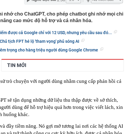
 phương báo cáo tiến độ xây dựng cơ sở dữ liệu đất đai
i nhớ cho ChatGPT, cho phép chatbot ghi nhớ mọi chi
ọng khi đăng nhập VneID
 nâng cao mức độ hỗ trợ và cá nhân hóa.
 hội BĐS Việt Nam: Khi nguồn cung suy giảm, giá BĐS bị
. người dân, doanh nghiệp là những đối tượng chịu tác
ếm được cả Google chỉ với 12 USD, nhưng yêu cầu sau đó...
hủ tịch FPT hé lộ 'tham vọng' phủ sóng AI
g thua lỗ kỷ lục trong quý 2
êm trọng cho hàng triệu người dùng Google Chrome
công ty Mekolor 'nổ' muốn chi cả trăm tỷ USD làm đường
nh thức triển khai Workday cho hơn 4.000 nhân sự trên
TIN MỚI
miền Tây mẹ nấu cho Khoai Lang Thang
h sử trò chuyện với người dùng nhằm cung cấp phản hồi cá
 cổ phiếu ESOP với giá hời
 dây sản xuất thuốc Đông y giả, pha tân dược để tạo
hì
T sẽ tận dụng những dữ liệu thu thập được về sở thích,
t VF Wild bản tiêu chuẩn lần đầu xuất hiện: Vẫn có đèn
gười dùng để hỗ trợ hiệu quả hơn trong việc viết lách, xin
i chỉnh cơ, lộ thông tin về hệ truyền động EREV
nh huống khác.
sống tối giản lâu năm không còn làm: Người mới bắt đầu
 phải
 và đầy tiềm năng. Nó gợi mở tương lai nơi các hệ thống AI
gian và trở thành công cụ cực kỳ hữu ích, được cá nhân hóa