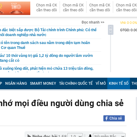
Chọn mã CK
Chọn mã CK
Chọn mã CK
Chọn mã CK
cần theo dõi
cần theo dõi
cần theo dõi
cần theo dõi
Đọc nhanh >>
 đặc biệt sắp được Bộ Tài chính trình Chính phủ: Có thể
 khối doanh nghiệp nhà nước
có tên trong danh sách sau nằm trong diện tạm hoãn
a Cơ quan Thuế
áu' 10 thỏi vàng trị giá 1,2 tỷ đồng do người làm vườn
 đang cắt cỏ
 xuống lòng đất, phát hiện mỏ chứa 13 triệu tấn đồng,
ng cùng hàng chục triệu kg bạc
đến ngân hàng rút 350 triệu sau khi gặp lại bạn cũ trên
P
NGÂN HÀNG
SMART MONEY
TÀI CHÍNH QUỐC TẾ
VĨ MÔ
KINH TẾ SỐ
TH
n lập tức báo công an
khách bóc trần công việc ít được cảm ơn nhất khi đi du
 40 tiếng lên lịch trình cho cả hội, bằng trọn một tuần đi
nhớ mọi điều người dùng chia sẻ
ớn nhất châu Âu đón tin buồn
Chia sẻ
mọi thứ thành hàng hóa, chỉ còn một tài sản ngày càng
ộ biết tập trung
m xét mức lương công chức xã
1:58
Nghe đọc bài