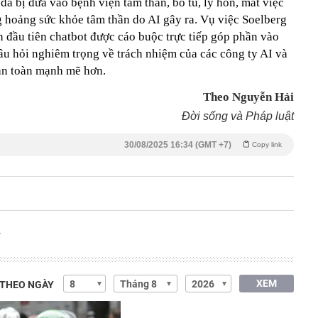
ã bị đưa vào bệnh viện tâm thần, bỏ tù, ly hôn, mất việc
g hoảng sức khỏe tâm thần do AI gây ra. Vụ việc Soelberg
n đầu tiên chatbot được cáo buộc trực tiếp góp phần vào
 câu hỏi nghiêm trọng về trách nhiệm của các công ty AI và
 an toàn mạnh mẽ hơn.
Theo Nguyễn Hải
Đời sống và Pháp luật
30/08/2025 16:34 (GMT +7)
Copy link
í
XEM
 THEO NGÀY