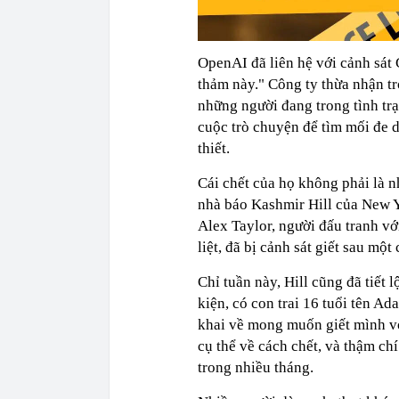
OpenAI đã liên hệ với cảnh sát
thảm này." Công ty thừa nhận t
những người đang trong tình tr
cuộc trò chuyện để tìm mối đe d
thiết.
Cái chết của họ không phải là n
nhà báo Kashmir Hill của New Y
Alex Taylor, người đấu tranh vớ
liệt, đã bị cảnh sát giết sau m
Chỉ tuần này, Hill cũng đã tiết 
kiện, có con trai 16 tuổi tên A
khai về mong muốn giết mình vớ
cụ thể về cách chết, và thậm ch
trong nhiều tháng.