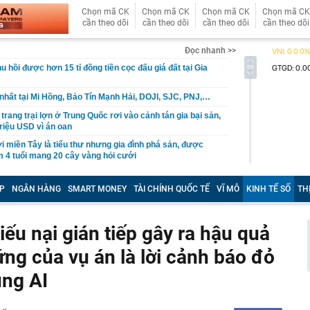
Chọn mã CK
Chọn mã CK
Chọn mã CK
Chọn mã CK
cần theo dõi
cần theo dõi
cần theo dõi
cần theo dõi
Đọc nhanh >>
u hồi được hơn 15 tỉ đồng tiền cọc đấu giá đất tại Gia
nhất tại Mi Hồng, Bảo Tín Mạnh Hải, DOJI, SJC, PNJ,…
rang trại lợn ở Trung Quốc rơi vào cảnh tán gia bại sản,
triệu USD vì án oan
 miền Tây là tiểu thư nhưng gia đình phá sản, được
m 4 tuổi mang 20 cây vàng hỏi cưới
rên thẻ ngân hàng nghĩa là gì?
P
NGÂN HÀNG
SMART MONEY
TÀI CHÍNH QUỐC TẾ
VĨ MÔ
KINH TẾ SỐ
TH
nhận được 97 triệu đồng tiền chuyển khoản nhầm liền
i, 30 ngày sau được công an thông báo: “Chị đang nợ tiền
ếu nại gián tiếp gây ra hậu quả
h đi xe máy chạy show, rất đắt show
ng của vụ án là lời cảnh báo đỏ
ưởng ban quản lý chung cư ở TP.HCM lừa bán căn hộ tái
ùng AI
ỉ cách tự lấy bánh ở siêu thị, order mì cay… hút cả triệu
những chuyện tưởng ai cũng biết lại có sức hút?
a hay Mỹ, "quán quân" sử dụng điện từ năng lượng hạt