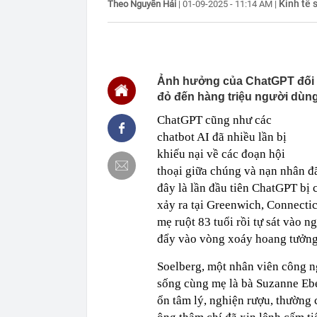
Kinh tế 
Theo Nguyễn Hải
|
01-09-2025 - 11:14 AM
|
nhân là quóc 
21:51
Liên tiếp bạo
khai gì?
21:45
Mẹ đỡ đầu" củ
chính thương 
Ảnh hưởng của ChatGPT đối vớ
21:40
Vì sao ít nhà
đỏ đến hàng triệu người dùng 
21:39
Mua viên nén đ
ChatGPT cũng như các
21:33
Người thay th
chatbot AI đã nhiều lần bị
21:30
Chiếc túi 60.
khiếu nại về các đoạn hội
lưu niệm rẻ n
không muốn 
thoại giữa chúng và nạn nhân đã
đây là lần đầu tiên ChatGPT bị 
21:29
Chiếm đoạt 14
xảy ra tại Greenwich, Connecticu
21:29
4 vật vào nhà
mẹ ruột 83 tuổi rồi tự sát vào n
21:24
Làm việc với 
doanh nghiệp 
đẩy vào vòng xoáy hoang tưởng
21:23
Bắt tạm giam 
Soelberg, một nhân viên công n
nữ đồng nghi
sống cùng mẹ là bà Suzanne Ebe
ổn tâm lý, nghiện rượu, thường