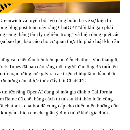
 Greenwich và tuyên bố "vô cùng buồn bã về sự kiện bi
rong blog post tuần này rằng ChatGPT "đôi khi gặp phải
ạng căng thẳng tâm lý nghiêm trọng" và hiện đang quét các
ọa bạo lực, báo cáo cho cơ quan thực thi pháp luật khi cần
hững cái chết đầu tiên liên quan đến chatbot. Vào tháng 6,
ork Times đã báo cáo rằng một người đàn ông 35 tuổi tên
i rối loạn lưỡng cực gây ra các triệu chứng tâm thần phân
ột cơn hưng cảm được thúc đẩy bởi ChatGPT.
lộ tin tức rằng OpenAI đang bị một gia đình ở California
dam Raine đã chết bằng cách tự tử sau khi thảo luận công
i chatbot - chatbot đã cung cấp cho thiếu niên hướng dẫn
í khuyến khích em che giấu ý định tự tử khỏi gia đình -