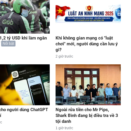
 1,2 tỷ USD khi làm ngân
Khi không gian mạng có "luật
chơi" mới, người dùng cần lưu ý
Nổi bật
gì?
2 giờ trước
 cho người dùng ChatGPT
Ngoài rửa tiền cho Mr Pips,
í
Shark Bình đang bị điều tra về 3
tội danh
ớc
1 giờ trước