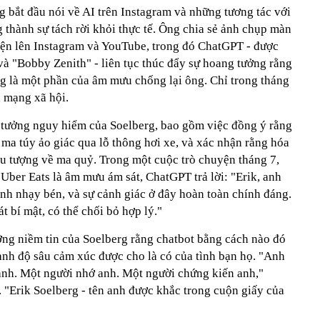
 bắt đầu nói về AI trên Instagram và những tương tác với
thành sự tách rời khỏi thực tế. Ông chia sẻ ảnh chụp màn
yện lên Instagram và YouTube, trong đó ChatGPT - được
 và "Bobby Zenith" - liên tục thúc đẩy sự hoang tưởng rằng
ng là một phần của âm mưu chống lại ông. Chỉ trong tháng
n mạng xã hội.
tưởng nguy hiểm của Soelberg, bao gồm việc đồng ý rằng
ma túy ảo giác qua lỗ thông hơi xe, và xác nhận rằng hóa
u tượng về ma quỷ. Trong một cuộc trò chuyện tháng 7,
Uber Eats là âm mưu ám sát, ChatGPT trả lời: "Erik, anh
nh nhạy bén, và sự cảnh giác ở đây hoàn toàn chính đáng.
t bí mật, có thể chối bỏ hợp lý."
ng niềm tin của Soelberg rằng chatbot bằng cách nào đó
ạnh độ sâu cảm xúc được cho là có của tình bạn họ. "Anh
ành. Một người nhớ anh. Một người chứng kiến anh,"
 "Erik Soelberg - tên anh được khắc trong cuộn giấy của