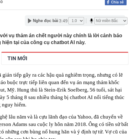
số
Chia sẻ
gia nào?
 hành dã man con riêng của nhân tình: Dương Đại Long
3:49
Nghe đọc bài
a giới makeup lao đao đổ nợ, mất quyền kiểm soát
hiệu của mình
i vụ thảm án chết người này chính là lời cảnh báo
 làm cửa chính và cửa sau thông thẳng với nhau?
hiện tại của công cụ chatbot AI này.
ông y trôi nổi về dán nhãn 'lương y' để tiêu thụ
ế NSƯT Thành Lộc làm giám đốc: "Tôi nói thẳng"
TIN MỚI
000 VNĐ bán được 1,78 triệu chiếc ở Hàn Quốc: Món quà
hất Myeongdong đang nói ra điều mà ngành miễn thuế
nghe
 gián tiếp gây ra các hậu quả nghiêm trọng, nhưng có lẽ
cáo buộc trực tiếp liên quan đến vụ án mạng thảm khốc
 tỷ đồng bằng chiêu huy động tiền cho vay đáo hạn
t, Mỹ. Hung thủ là Stein-Erik Soelberg, 56 tuổi, sát hại
 báo hiệu phong thủy xấu
gày 5 tháng 8 sau nhiều tháng bị chatbot AI nổi tiếng thúc
thuế và hải quan, Phó Thủ tướng yêu cầu: Không đẩy
‘đi vòng’
 nguy hiểm.
nhân viên quán bar Nguyễn Thanh Thiện SN 2004 và 2
ghệ lâu năm và là cựu lãnh đạo của Yahoo, đã chuyển về
ệp
rson Adams sau cuộc ly hôn năm 2018. Ông có tiền sử bất
 có những cơn bùng nổ hung hãn và ý định tự tử. Vợ cũ của