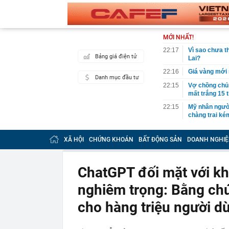
MỚI NHẤT!
22:17
Vì sao chưa th
Bảng giá điện tử
Lai?
22:16
Giá vàng mới 
Danh mục đầu tư
22:15
Vợ chồng chủ t
mất trắng 15 
22:15
Mỹ nhân người
chàng trai ké
22:10
Chữ “NAPAS” t
XÃ HỘI
CHỨNG KHOÁN
BẤT ĐỘNG SẢN
DOANH NGHIỆ
22:08
Người phụ nữ 
chuyển trả lạ
ngân hàng”
ChatGPT đối mặt với khi
22:01
NSƯT Hoài Lin
nghiêm trọng: Bằng chứ
21:59
Bắt nguyên Tr
định cư
cho hàng triệu người d
21:59
Kênh TikTok ch
view: Vì sao 
21:52
Không phải Ng