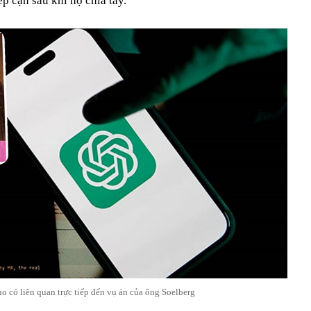
p cận sau khi họ chia tay.
 có liên quan trực tiếp đến vụ án của ông Soelberg