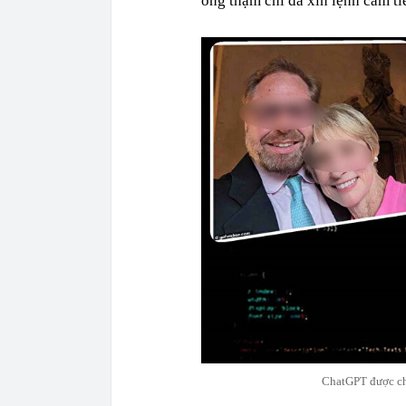
ông thậm chí đã xin lệnh cấm tiế
ChatGPT được cho