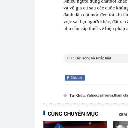
Nhiều người dùng chatbot khác đ
và vô gia cư sau các cuộc khủn
đánh dấu cột mốc đen tối khi lầ
việc sát hại người khác, đặt ra
nhu cầu cấp thiết về biện pháp
Theo
Đời sống và Pháp luật
Chia sẻ
Yahoo,
california,
thậm ch
Từ Khóa:
CÙNG CHUYÊN MỤC
XEM