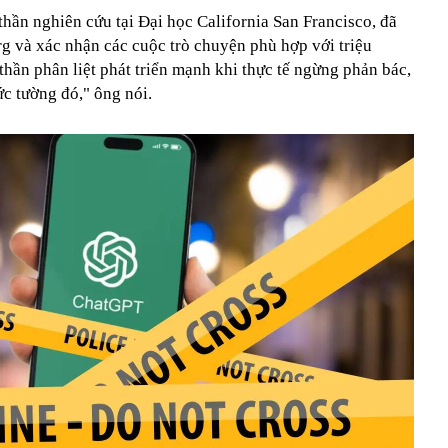
 thần nghiên cứu tại Đại học California San Francisco, đã
rg và xác nhận các cuộc trò chuyện phù hợp với triệu
thần phân liệt phát triển mạnh khi thực tế ngừng phản bác,
c tường đó," ông nói.