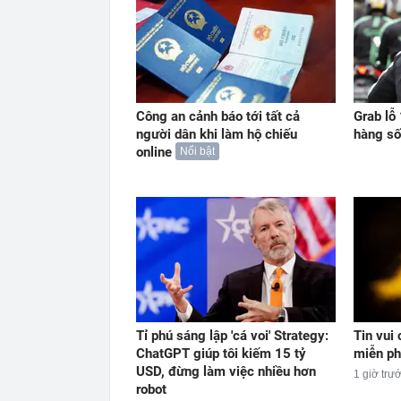
Công an cảnh báo tới tất cả
Grab lỗ
người dân khi làm hộ chiếu
hàng số
online
Nổi bật
Tỉ phú sáng lập 'cá voi' Strategy:
Tin vui
ChatGPT giúp tôi kiếm 15 tỷ
miễn ph
USD, đừng làm việc nhiều hơn
1 giờ trư
robot