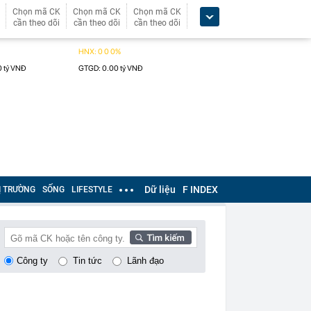
Chọn mã CK
Chọn mã CK
Chọn mã CK
cần theo dõi
cần theo dõi
cần theo dõi
Dữ liệu
F INDEX
Ị TRƯỜNG
SỐNG
LIFESTYLE
Công ty
Tin tức
Lãnh đạo