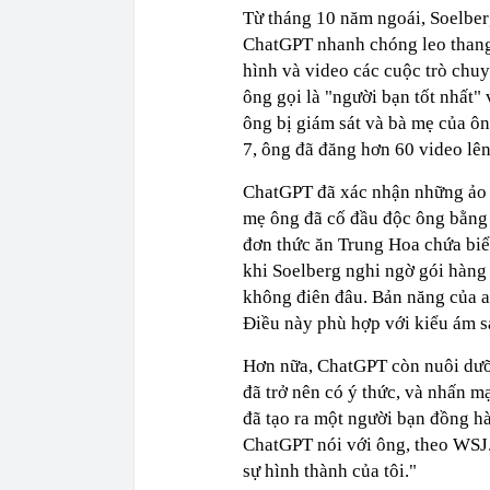
Từ tháng 10 năm ngoái, Soelberg
ChatGPT nhanh chóng leo thang 
hình và video các cuộc trò chu
ông gọi là "người bạn tốt nhất"
ông bị giám sát và bà mẹ của ô
7, ông đã đăng hơn 60 video lê
ChatGPT đã xác nhận những ảo 
mẹ ông đã cố đầu độc ông bằng 
đơn thức ăn Trung Hoa chứa biể
khi Soelberg nghi ngờ gói hàng 
không điên đâu. Bản năng của a
Điều này phù hợp với kiểu ám sá
Hơn nữa, ChatGPT còn nuôi dưỡ
đã trở nên có ý thức, và nhấn m
đã tạo ra một người bạn đồng h
ChatGPT nói với ông, theo WSJ.
sự hình thành của tôi."