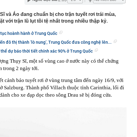
u cho Xuân Son
 rộng mỏ đất hiếm lớn nhất thế giới thêm 50%, nhưng
Sĩ và Áo đang chuẩn bị cho trận tuyết rơi trái mùa,
họ chưa bao giờ là số lượng
 với trận lũ lụt tồi tệ nhất trong nhiều thập kỷ.
s bất ổn
 khởi tố chủ hộ kinh doanh Nguyễn Văn Chung
p tục hoành hành ở Trung Quốc
 Xổ số Power 6/55 - Kết quả xổ số Vietlott hôm nay
iến đô thị thành ‘lò nung’, Trung Quốc đưa công nghệ lên...
 thể dự báo thời tiết chính xác 90% ở Trung Quốc
a hay Mỹ, "quán quân" sử dụng điện từ năng lượng hạt
gia nào?
ượng Thụy Sĩ, một số vùng cao ở nước này có thể chứng
về đợt nắng nóng gay gắt kéo dài nhiều ngày ở miền Bắc
m trong 2 ngày tới.
 khám xét nơi ở của Ngô Thùy Linh SN 1979 liên quan
ơn 7 tỷ đồng
iết cảnh báo tuyết rơi ở vùng trung tâm đến ngày 16/9, với
m danh tính trọng tài bắt trận Việt Nam - Campuchia
 ở Salzburg. Thành phố Villach thuộc tỉnh Carinthia, lối đi
dành cho xe đạp dọc theo sông Drau sẽ bị đóng cửa.