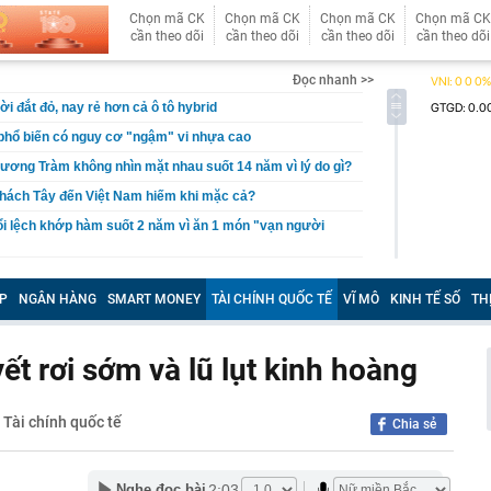
Chọn mã CK
Chọn mã CK
Chọn mã CK
Chọn mã CK
cần theo dõi
cần theo dõi
cần theo dõi
cần theo dõi
Đọc nhanh >>
ời đắt đỏ, nay rẻ hơn cả ô tô hybrid
n phổ biến có nguy cơ "ngậm" vi nhựa cao
ương Tràm không nhìn mặt nhau suốt 14 năm vì lý do gì?
khách Tây đến Việt Nam hiếm khi mặc cả?
ổi lệch khớp hàm suốt 2 năm vì ăn 1 món "vạn người
 Thị Quỳnh Tâm SN 1986 ở đâu, khẩn trương trình báo
0936440516
P
NGÂN HÀNG
SMART MONEY
TÀI CHÍNH QUỐC TẾ
VĨ MÔ
KINH TẾ SỐ
TH
iệu USD cho vũ khí laser, thúc đẩy Golden Dome
hi rán đậu phụ cần bỏ ngay
ết rơi sớm và lũ lụt kinh hoàng
hội ngộ tại sự kiện đặc biệt, khám phá xu hướng biến nhà
hữa lành”
Tài chính quốc tế
|
i canxi/ngày, xương chưa khỏe đã phát hiện sỏi thận
Chia sẻ
ội mắc 96 lỗi phạt nguội ở Phú Thọ, riêng tháng 7 vi
1 lần
2:03
Nghe đọc bài