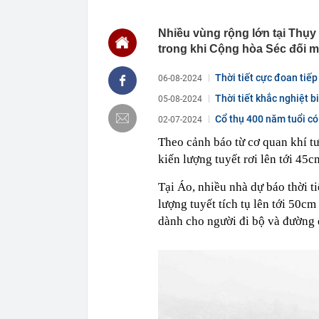
19:35
Bữa ăn vợ nấ
19:32
Trung Quốc mở
Nhiều vùng rộng lớn tại Thụy 
thế mạnh của 
trong khi Cộng hòa Séc đối mặt
19:32
Britney Spear
19:22
Ra quyết định
Thời tiết cực đoan tiế
06-08-2024
19:20
Vietlott 8/8 -
Thời tiết khắc nghiệt b
05-08-2024
8/8/2026
Cổ thụ 400 năm tuổi có
02-07-2024
19:17
Không phải Ng
nhân là quốc 
Theo cảnh báo từ cơ quan khí t
19:12
Tin mới nhất 
kiến lượng tuyết rơi lên tới 45c
19:12
Bắt tạm giam,
đến số tiền h
Tại Áo, nhiều nhà dự báo thời t
19:10
Mạng xã hội tì
lượng tuyết tích tụ lên tới 50cm
dành cho người đi bộ và đường 