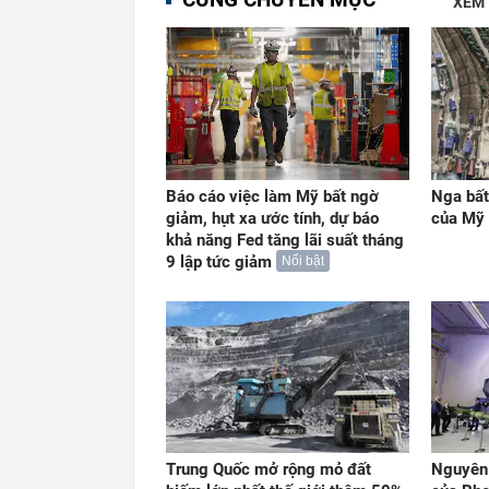
XEM
Báo cáo việc làm Mỹ bất ngờ
Nga bất
giảm, hụt xa ước tính, dự báo
của Mỹ
khả năng Fed tăng lãi suất tháng
9 lập tức giảm
Nổi bật
Trung Quốc mở rộng mỏ đất
Nguyên 