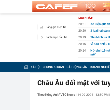
MỚI NHẤT!
20:21
Xe điện qua th
Bảng giá điện tử
20:20
3 loại hải sả
Danh mục đầu tư
20:19
Thu Minh và H
20:15
Vì sao nhiều 
20:14
Nữ sinh 19 tu
mê"
20:12
Ai biết Dương
công an SĐT 
XÃ HỘI
CHỨNG KHOÁN
BẤT ĐỘNG SẢN
DOANH NGHIỆ
20:07
Mỹ chi 400 tr
20:03
3 thói quen k
Châu Âu đối mặt với tuy
19:50
Dàn sao Việt 
thành “chốn c
Theo Kông Anh/ VTC News
|
14-09-2024 - 13:50 PM
19:49
Tự uống 3 loạ
19:40
Ô tô biển Hà N
phạm tốc độ 2