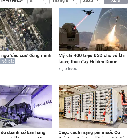
XEM
 THEO NGÀY
 ngờ 'cầu cứu' đồng minh
Mỹ chi 400 triệu USD cho vũ khí
laser, thúc đẩy Golden Dome
Nổi bật
7 giờ trước
do doanh số bán hàng
Cuộc cách mạng pin muối: Có