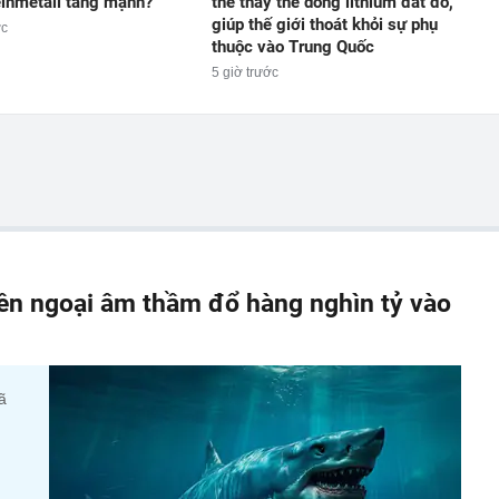
inmetall tăng mạnh?
thể thay thế dòng lithium đắt đỏ,
giúp thế giới thoát khỏi sự phụ
ớc
thuộc vào Trung Quốc
5 giờ trước
iền ngoại âm thầm đổ hàng nghìn tỷ vào
ã