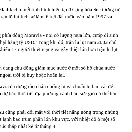
ladik cho biết tình hình hiện tại ở Cộng hòa Séc tương tự
trận lũ lụt lịch sử làm tê liệt đất nước vào năm 1997 và
 phía đông Moravia - nơi có lượng mưa lớn, cướp đi sinh
hại hàng tỷ USD. Trong khi đó, trận lũ lụt năm 2002 chủ
khiến 17 người thiệt mạng và gây thiệt lớn hơn trận lũ lụt
ện đang chủ động giảm mực nước ở một số hồ chứa nước
 ngoài trời bị hủy hoặc hoãn lại.
avia đã dựng rào chắn chống lũ và chuẩn bị bao cát để
à dự báo thời tiết địa phương cảnh báo sức gió có thể lên
u cũng phải đối mặt với thời tiết nắng nóng trong những
ết lạnh bao trùm phần lớn khu vực, với nhiệt độ ở một số
ức thấp nhất kể từ tháng 4.