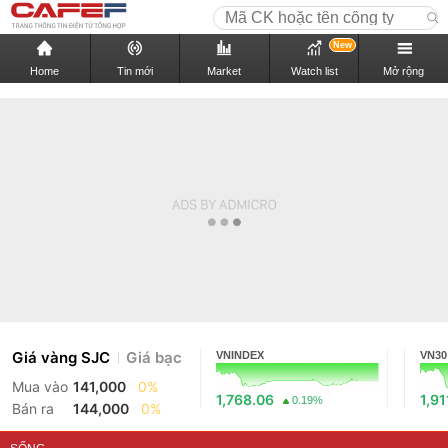
New
Home
Tin mới
Market
Watch list
Mở rộng
Giá vàng SJC
Giá bạc
VNINDEX
VN30
Mua vào
141,000
0%
1,768.06
1,91
0.19%
Bán ra
144,000
0%