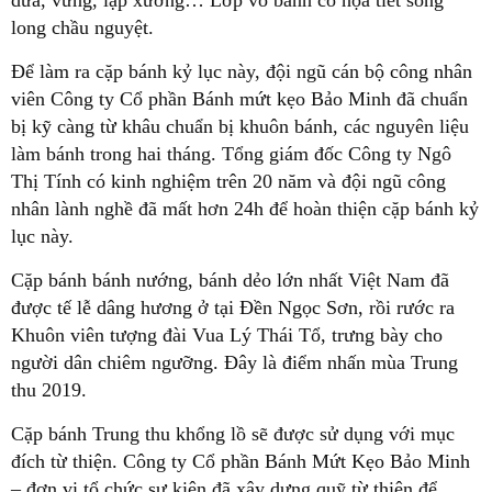
dưa, vừng, lạp xưởng… Lớp vỏ bánh có họa tiết song
long chầu nguyệt.
Để làm ra cặp bánh kỷ lục này, đội ngũ cán bộ công nhân
viên Công ty Cổ phần Bánh mứt kẹo Bảo Minh đã chuẩn
bị kỹ càng từ khâu chuẩn bị khuôn bánh, các nguyên liệu
làm bánh trong hai tháng. Tổng giám đốc Công ty Ngô
Thị Tính có kinh nghiệm trên 20 năm và đội ngũ công
nhân lành nghề đã mất hơn 24h để hoàn thiện cặp bánh kỷ
lục này.
Cặp bánh bánh nướng, bánh dẻo lớn nhất Việt Nam đã
được tế lễ dâng hương ở tại Đền Ngọc Sơn, rồi rước ra
Khuôn viên tượng đài Vua Lý Thái Tổ, trưng bày cho
người dân chiêm ngưỡng. Đây là điểm nhấn mùa Trung
thu 2019.
Cặp bánh Trung thu khổng lồ sẽ được sử dụng với mục
đích từ thiện. Công ty Cổ phần Bánh Mứt Kẹo Bảo Minh
– đơn vị tổ chức sự kiện đã xây dựng quỹ từ thiện để