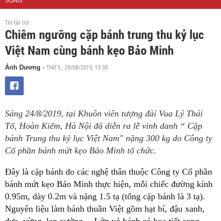
SỐNG
Tin tài trợ
Chiêm ngưỡng cặp bánh trung thu kỷ lục
Việt Nam cùng bánh kẹo Bảo Minh
THỨ 5 , 29/08/2019, 13:30
Ánh Dương
-
Sáng 24/8/2019, tại Khuôn viên tượng đài Vua Lý Thái
Tổ, Hoàn Kiếm, Hà Nội đã diễn ra lễ vinh danh “ Cặp
bánh Trung thu kỷ lục Việt Nam" nặng 300 kg do Công ty
Cổ phần bánh mứt kẹo Bảo Minh tổ chức.
Đây là cặp bánh do các nghệ thân thuộc Công ty Cổ phần
bánh mứt kẹo Bảo Minh thực hiện, mỗi chiếc đường kính
0.95m, dày 0.2m và nặng 1.5 tạ (tổng cặp bánh là 3 tạ).
Nguyên liệu làm bánh thuần Việt gồm hạt bí, đậu xanh,