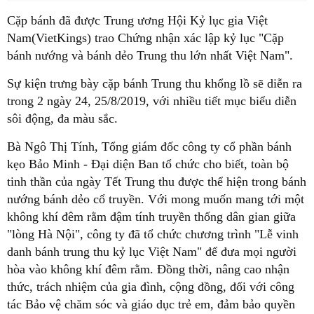
Cặp bánh đã được Trung ương Hội Kỷ lục gia Việt
Nam(VietKings) trao Chứng nhận xác lập kỷ lục "Cặp
bánh nướng và bánh dẻo Trung thu lớn nhất Việt Nam".
Sự kiện trưng bày cặp bánh Trung thu khổng lồ sẽ diễn ra
trong 2 ngày 24, 25/8/2019, với nhiều tiết mục biểu diễn
sôi động, đa màu sắc.
Bà Ngô Thị Tính, Tổng giám đốc công ty cổ phần bánh
kẹo Bảo Minh - Đại diện Ban tổ chức cho biết, toàn bộ
tinh thần của ngày Tết Trung thu được thể hiện trong bánh
nướng bánh dẻo cổ truyền. Với mong muốn mang tới một
không khí đêm rằm đậm tính truyền thống dân gian giữa
"lòng Hà Nội", công ty đã tổ chức chương trình "Lễ vinh
danh bánh trung thu kỷ lục Việt Nam" để đưa mọi người
hòa vào không khí đêm rằm. Đồng thời, nâng cao nhận
thức, trách nhiệm của gia đình, cộng đồng, đối với công
tác Bảo vệ chăm sóc và giáo dục trẻ em, đảm bảo quyền