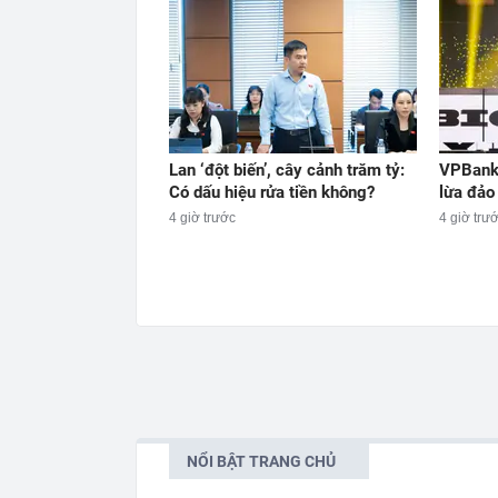
Lan ‘đột biến’, cây cảnh trăm tỷ:
VPBank 
Có dấu hiệu rửa tiền không?
lừa đảo
4 giờ trước
4 giờ trư
NỔI BẬT TRANG CHỦ