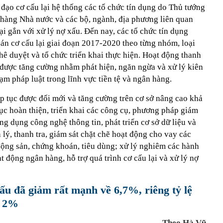
 đạo cơ cấu lại hệ thống các tổ chức tín dụng do Thủ tướng
hàng Nhà nước và các bộ, ngành, địa phương liên quan
lại gắn với xử lý nợ xấu. Đến nay, các tổ chức tín dụng
án cơ cấu lại giai đoạn 2017-2020 theo từng nhóm, loại
hê duyệt và tổ chức triển khai thực hiện. Hoạt động thanh
c được tăng cường nhằm phát hiện, ngăn ngừa và xử lý kiên
phạm pháp luật trong lĩnh vực tiền tệ và ngân hàng.
p tục được đổi mới và tăng cường trên cơ sở nâng cao khả
tục hoàn thiện, triển khai các công cụ, phương pháp giám
ng dụng công nghệ thông tin, phát triển cơ sở dữ liệu và
 lý, thanh tra, giám sát chặt chẽ hoạt động cho vay các
 động sản, chứng khoán, tiêu dùng; xử lý nghiêm các hành
t động ngân hàng, hỗ trợ quá trình cơ cấu lại và xử lý nợ
u đã giảm rất mạnh về 6,7%, riêng tỷ lệ
n 2%
Theo Hà Vũ