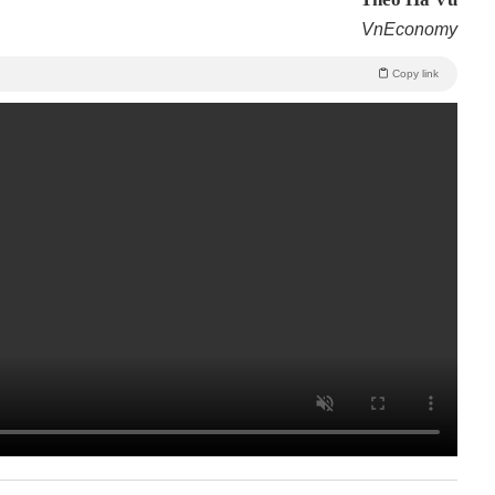
VnEconomy
Copy link