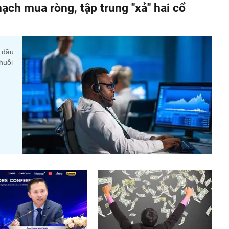
ạch mua ròng, tập trung "xả" hai cổ
y đầu
huỗi