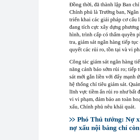
Đồng thời, đã thành lập Ban chỉ
Chính phủ là Trưởng ban, Ngân 
triển khai các giải pháp cơ cấu 
đang tích cực xây dựng phương 
hình, trình cấp có thẩm quyền p
tra, giám sát ngân hàng tiếp tụ
quyết các rủi ro, tồn tại và vi 
Công tác giám sát ngân hàng tiế
năng cảnh báo sớm rủi ro; tiếp 
sát mới gắn liền với đẩy mạnh ứ
hệ thống chỉ tiêu giám sát. Quản
lĩnh vực tiềm ẩn rủi ro như bất
vi vi phạm, đảm bảo an toàn hoạ
xấu, Chính phủ nêu khái quát.
Phó Thủ tướng: Nợ xấ
nợ xấu nội bảng chỉ cò