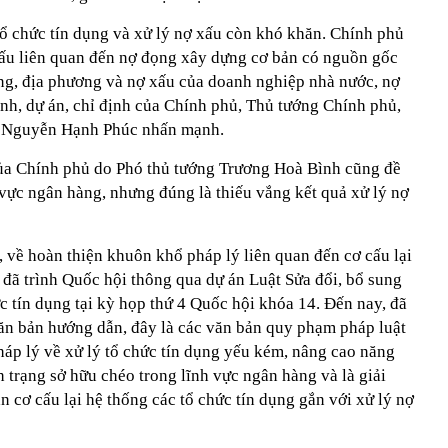
 tổ chức tín dụng và xử lý nợ xấu còn khó khăn. Chính phủ
xấu liên quan đến nợ đọng xây dựng cơ bản có nguồn gốc
ng, địa phương và nợ xấu của doanh nghiệp nhà nước, nợ
ình, dự án, chỉ định của Chính phủ, Thủ tướng Chính phủ,
ý Nguyễn Hạnh Phúc nhấn mạnh.
 của Chính phủ do Phó thủ tướng Trương Hoà Bình cũng đề
 vực ngân hàng, nhưng đúng là thiếu vắng kết quả xử lý nợ
 về hoàn thiện khuôn khổ pháp lý liên quan đến cơ cấu lại
 đã trình Quốc hội thông qua dự án Luật Sửa đổi, bổ sung
c tín dụng tại kỳ họp thứ 4 Quốc hội khóa 14. Đến nay, đã
ăn bản hướng dẫn, đây là các văn bản quy phạm pháp luật
háp lý về xử lý tổ chức tín dụng yếu kém, nâng cao năng
nh trạng sở hữu chéo trong lĩnh vực ngân hàng và là giải
n cơ cấu lại hệ thống các tổ chức tín dụng gắn với xử lý nợ