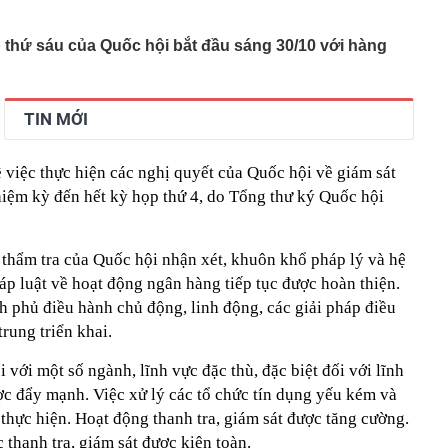
c gửi lời tạm biệt tới khán giả
 lãi suất tiết kiệm: Có ngân hàng lớn niêm yết 6%
p thứ sáu của Quốc hội bắt đầu sáng 30/10 với hàng
rả tới 9%/năm
 Bộ sẽ có mưa to đến rất to
cứ đụng tay là ra hit, phim có thể chưa xem nhưng nhạc
TIN MỚI
ộc lòng
đầu giảm thuế tiêu dùng sau gần 40 năm
iệc thực hiện các nghị quyết của Quốc hội về giám sát
tường: Khi nào "xem nhẹ", khi nào cần gọi kỹ sư - Thợ lâu
ều gia chủ nên để ý
iệm kỳ đến hết kỳ họp thứ 4, do Tổng thư ký Quốc hội
iệp sắp trả cổ tức 3.000 đồng/cp, duy trì “mưa tiền mặt”
qua
 thẩm tra của Quốc hội nhận xét, khuôn khổ pháp lý và hệ
gia đình không còn đặt bồn rửa trong phòng tắm? Hóa ra
u hướng đang được ưa chuộng
p luật về hoạt động ngân hàng tiếp tục được hoàn thiện.
ớc, kịp thời xử lý 1 đối tượng tại sân bay Nội Bài, phạt
 phủ điều hành chủ động, linh động, các giải pháp điều
g
trung triển khai.
 với một số ngành, lĩnh vực đặc thù, đặc biệt đối với lĩnh
̣c đẩy mạnh. Việc xử lý các tổ chức tín dụng yếu kém và
 thực hiện. Hoạt động thanh tra, giám sát được tăng cường.
thanh tra, giám sát được kiện toàn.