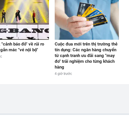
"cảnh báo đỏ" về rủi ro
Cuộc đua mới trên thị trường thẻ
 gắn mác "vé nội bộ"
tín dụng: Các ngân hàng chuyển
từ cạnh tranh ưu đãi sang "may
ớc
đo" trải nghiệm cho từng khách
hàng
4 giờ trước