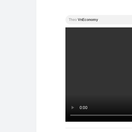
Theo
VnEconomy