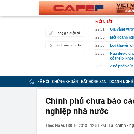
MỚI NHẤT!
22:31
Giá vàng vượt
Bảng giá điện tử
22:30
Một doanh ngh
Danh mục đầu tư
22:08
Lời khuyên ch
22:06
Nga được cho 
có thể bị khoé
22:00
2 bộ phận của 
22:00
'Nam thần ngô
XÃ HỘI
CHỨNG KHOÁN
BẤT ĐỘNG SẢN
DOANH NGHIỆ
21:57
Cận cảnh vị t
21:52
Thu chục nghìn
Chính phủ chưa báo cáo
21:45
Bắt khẩn cấp 
21:43
Một siêu bão 
nghiệp nhà nước
240km/h, là t
trong lịch sử
21:34
"Tiền làm ra 
Tài chính - n
Theo Hà Vũ
|
30-10-2018 - 12:51 PM
|
thiếu an toàn 