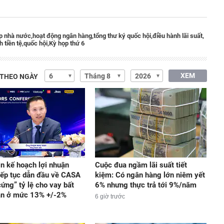
p nhà nước,
hoạt động ngân hàng,
tổng thư ký quốc hội,
điều hành lãi suất,
 tiền tệ,
quốc hội,
Kỳ họp thứ 6
XEM
 THEO NGÀY
in kế hoạch lợi nhuận
Cuộc đua ngầm lãi suất tiết
iếp tục dẫn đầu về CASA
kiệm: Có ngân hàng lớn niêm yết
cứng” tỷ lệ cho vay bất
6% nhưng thực trả tới 9%/năm
ản ở mức 13% +/-2%
6 giờ trước