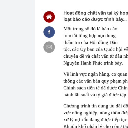
21:23
NSƯT Thành Lộ
21:18
Cuộc đua ngầm
Hoạt động chất vấn tại kỳ họ
nhưng thực t
loạt báo cáo được trình bày...
21:18
Sáng mai, Bắc
Một trong số đó là báo cáo
21:17
Nghệ sĩ Việt 
chắc chắn thu
tóm tắt tổng hợp nội dung
thẩm tra của Hội đồng Dân
21:15
Nhật Bản lần 
tộc, các Ủy ban của Quốc hội về v
21:09
Vết nứt trên 
năm tiết lộ đi
chuyên đề và chất vấn từ đầu nh
21:08
Một doanh ngh
Nguyễn Hạnh Phúc trình bày.
suốt 15 năm 
Về lĩnh vực ngân hàng, cơ quan
21:04
Vì sao nhiều 
đây mới là x
thống các văn bản quy phạm phá
20:54
Nhiều ngày trư
Chính sách tiền tệ đã được Chính
15,5 triệu đồn
hành lãi suất và tỷ giá được tập 
Chương trình tín dụng ưu đãi đối
vực nông nghiệp, nông thôn đươ
xử lý nợ xấu đang được tiếp tục
Khuôn khổ pháp lý cho công tác 