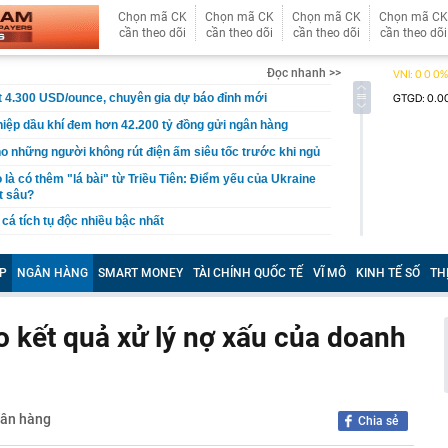
Chọn mã CK
Chọn mã CK
Chọn mã CK
Chọn mã CK
cần theo dõi
cần theo dõi
cần theo dõi
cần theo dõi
Đọc nhanh >>
 4.300 USD/ounce, chuyên gia dự báo đỉnh mới
iệp dầu khí đem hơn 42.200 tỷ đồng gửi ngân hàng
o những người không rút điện ấm siêu tốc trước khi ngủ
là có thêm "lá bài" từ Triều Tiên: Điểm yếu của Ukraine
t sâu?
cá tích tụ độc nhiều bậc nhất
n tình' từng làm nghề giao báo, U60 vẫn như thanh niên
P
NGÂN HÀNG
SMART MONEY
TÀI CHÍNH QUỐC TẾ
VĨ MÔ
KINH TẾ SỐ
TH
rí dự kiến xây hầm xuyên núi Tam Đảo
 tỷ từ bán vé số, công ty xổ số chi trả thưởng thế nào?
 kết quả xử lý nợ xấu của doanh
Vũ Thị Thanh SN 2003 và Vi Thị Hòe SN 2004
cướp đi sinh mạng của 500.000 người: Sức gió tới
hảm kịch khí tượng tàn khốc nhất từng được ghi nhận
rồi cũng để cho con": Lời khuyên khiến nhiều cha mẹ
gân hàng
Chia sẻ
khi về già