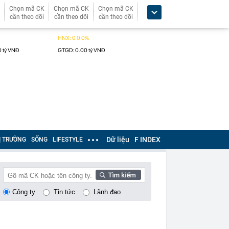
Chọn mã CK
Chọn mã CK
Chọn mã CK
cần theo dõi
cần theo dõi
cần theo dõi
Dữ liệu
F INDEX
Ị TRƯỜNG
SỐNG
LIFESTYLE
Công ty
Tin tức
Lãnh đạo