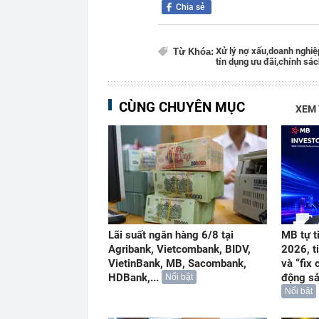
Chia sẻ
Xử lý nợ xấu,
doanh nghiệ
Từ Khóa:
tín dụng ưu đãi,
chính sách
CÙNG CHUYÊN MỤC
XEM
Lãi suất ngân hàng 6/8 tại
MB tự t
Agribank, Vietcombank, BIDV,
2026, t
VietinBank, MB, Sacombank,
và “fix 
HDBank,...
động s
Nổi bật
Nổi bật