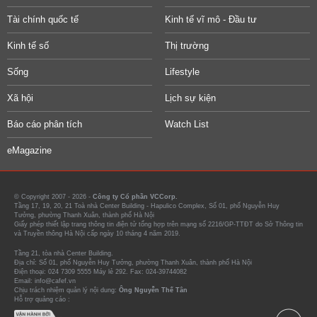
Tài chính quốc tế
Kinh tế vĩ mô - Đầu tư
Kinh tế số
Thị trường
Sống
Lifestyle
Xã hội
Lịch sự kiện
Báo cáo phân tích
Watch List
eMagazine
© Copyright 2007 - 2026 -
Công ty Cổ phần VCCorp.
Tầng 17, 19, 20, 21 Toà nhà Center Building - Hapulico Complex, Số 01, phố Nguyễn Huy
Tưởng, phường Thanh Xuân, thành phố Hà Nội
Giấy phép thiết lập trang thông tin điện tử tổng hợp trên mạng số 2216/GP-TTĐT do Sở Thông tin
và Truyền thông Hà Nội cấp ngày 10 tháng 4 năm 2019.
Tầng 21, tòa nhà Center Building.
Địa chỉ: Số 01, phố Nguyễn Huy Tưởng, phường Thanh Xuân, thành phố Hà Nội
Điện thoại: 024 7309 5555 Máy lẻ 292. Fax: 024-39744082
Email: info@cafef.vn
Chịu trách nhiệm quản lý nội dung:
Ông Nguyễn Thế Tân
Hỗ trợ quảng cáo :