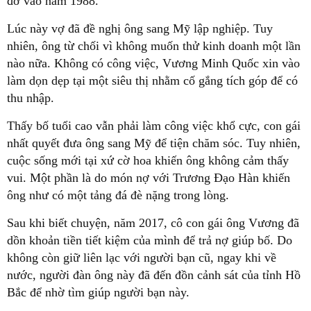
đỡ vào năm 1988.
Lúc này vợ đã đề nghị ông sang Mỹ lập nghiệp. Tuy
nhiên, ông từ chối vì không muốn thử kinh doanh một lần
nào nữa. Không có công việc, Vương Minh Quốc xin vào
làm dọn dẹp tại một siêu thị nhằm cố gắng tích góp để có
thu nhập.
Thấy bố tuổi cao vẫn phải làm công việc khổ cực, con gái
nhất quyết đưa ông sang Mỹ để tiện chăm sóc. Tuy nhiên,
cuộc sống mới tại xứ cờ hoa khiến ông không cảm thấy
vui. Một phần là do món nợ với Trương Đạo Hàn khiến
ông như có một tảng đá đè nặng trong lòng.
Sau khi biết chuyện, năm 2017, cô con gái ông Vương đã
dồn khoản tiền tiết kiệm của mình để trả nợ giúp bố. Do
không còn giữ liên lạc với người bạn cũ, ngay khi về
nước, người đàn ông này đã đến đồn cảnh sát của tỉnh Hồ
Bắc để nhờ tìm giúp người bạn này.