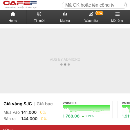
New
Home
Tin mới
Market
Watch list
Mở rộng
Giá vàng SJC
Giá bạc
VNINDEX
VN30
Mua vào
141,000
0%
1,768.06
1,91
0.19%
Bán ra
144,000
0%