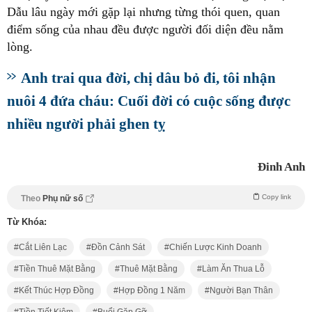
Dẫu lâu ngày mới gặp lại nhưng từng thói quen, quan
điểm sống của nhau đều được người đối diện đều nằm
lòng.
Anh trai qua đời, chị dâu bỏ đi, tôi nhận
nuôi 4 đứa cháu: Cuối đời có cuộc sống được
nhiều người phải ghen tỵ
Đinh Anh
Copy link
Theo
Phụ nữ số
Từ Khóa:
Cắt Liên Lạc
Đồn Cảnh Sát
Chiến Lược Kinh Doanh
Tiền Thuê Mặt Bằng
Thuê Mặt Bằng
Làm Ăn Thua Lỗ
Kết Thúc Hợp Đồng
Hợp Đồng 1 Năm
Người Bạn Thân