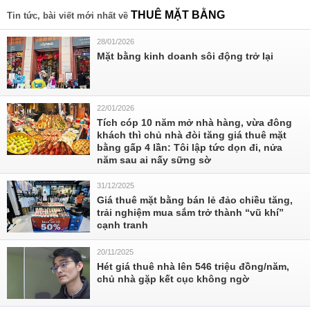
THUÊ MẶT BẰNG
Tin tức, bài viết mới nhất về
28/01/2026
Mặt bằng kinh doanh sôi động trở lại
22/01/2026
Tích cóp 10 năm mở nhà hàng, vừa đông
khách thì chủ nhà đòi tăng giá thuê mặt
bằng gấp 4 lần: Tôi lập tức dọn đi, nửa
năm sau ai nấy sững sờ
31/12/2025
Giá thuê mặt bằng bán lẻ đảo chiều tăng,
trải nghiệm mua sắm trở thành “vũ khí”
cạnh tranh
20/11/2025
Hét giá thuê nhà lên 546 triệu đồng/năm,
chủ nhà gặp kết cục không ngờ