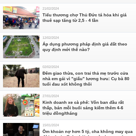
21/02/2024
Tiểu thương chợ Thủ Đức tá hỏa khi giá
thuê sạp tăng từ 2,5 - 4 lần
12/02/2024
Áp dụng phương pháp định giá đất theo
quy định mới thế nào?
02/02/2024
Đêm giao thừa, con trai thả mẹ trước cửa
nhà em gái vì "giấu" lương hưu: Cụ bà 80
tuổi đau xót không thôi
27/01/2024
Kinh doanh xe cà phê: Vốn ban đầu rất
thấp, bán mỗi buổi sáng kiếm thêm 4-6
triệu đồng/tháng
15/01/2024
Ôm khoản nợ hơn 5 tỷ, cha không may qua