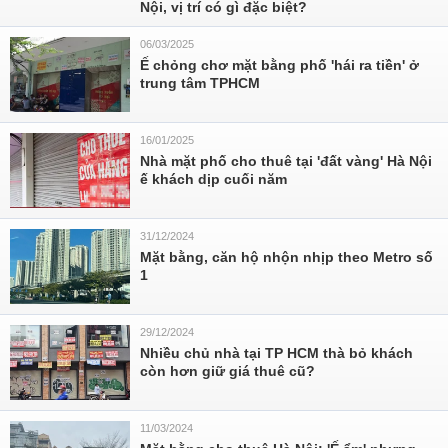
Nội, vị trí có gì đặc biệt?
06/03/2025
Ế chỏng chơ mặt bằng phố 'hái ra tiền' ở
trung tâm TPHCM
16/01/2025
Nhà mặt phố cho thuê tại 'đất vàng' Hà Nội
ế khách dịp cuối năm
31/12/2024
Mặt bằng, căn hộ nhộn nhịp theo Metro số
1
29/12/2024
Nhiều chủ nhà tại TP HCM thà bỏ khách
còn hơn giữ giá thuê cũ?
11/03/2024