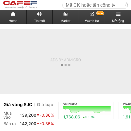
New
Home
Tin mới
Market
Watch list
Mở rộng
Giá vàng SJC
Giá bạc
VNINDEX
VN30
Mua
139,200
-0.36%
1,768.06
1,91
vào
0.19%
Bán ra
142,200
-0.35%