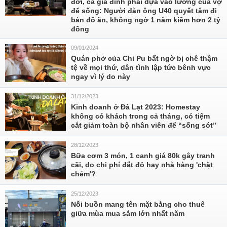
đời, cả gia đình phải dựa vào lương của vợ
để sống: Người đàn ông U40 quyết tâm đi
bán đồ ăn, không ngờ 1 năm kiếm hơn 2 tỷ
đồng
09/01/2024
Quán phở của Chi Pu bất ngờ bị chê thậm
tệ về mọi thứ, dân tình lập tức bênh vực
ngay vì lý do này
31/12/2023
Kinh doanh ở Đà Lạt 2023: Homestay
không có khách trong cả tháng, có tiệm
cắt giảm toàn bộ nhân viên để “sống sót”
28/12/2023
Bữa cơm 3 món, 1 canh giá 80k gây tranh
cãi, do chi phí đắt đỏ hay nhà hàng 'chặt
chém'?
25/12/2023
Nỗi buồn mang tên mặt bằng cho thuê
giữa mùa mua sắm lớn nhất năm