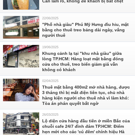
Cần làm rõ, không để khách bị bắt chẹt
22/06/2025
"Phố nhà giàu" Phú Mỹ Hưng đìu hiu, mặt
bằng cho thuê treo bảng dài ngày, vắng
người thuê
19/06/2025
Khung cảnh lạ tại "khu nhà giàu" giữa
lòng TP.HCM: Hàng loạt mặt bằng đóng
cửa cho thuê, treo biển giảm giá vẫn
không có khách
02/04/2025
Thuê mặt bằng 400m2 mở nhà hàng, được
3 tháng thì bị mất điện liên tục, chủ nhà
hàng kiện người cho thuê nhà vì làm khó:
Tòa án phán quyết bất ngờ
26/03/2025
Lộ diện cửa hàng đầu tiên ở miền Bắc của
chuỗi cafe 24/7 đình đám TP.HCM: Điểm
hẹn mới cho các 'cú đêm' chính hiệu Hà