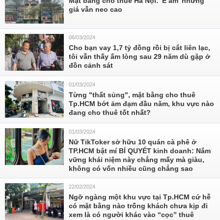
Mặt bằng cho thuê Hà Nội: 'Ế ẩm' nhưng
giá vẫn neo cao
06/03/2024
Cho bạn vay 1,7 tỷ đồng rồi bị cắt liên lạc,
tôi vẫn thấy ấm lòng sau 29 năm dù gặp ở
đồn cảnh sát
01/03/2024
Từng "thất sủng", mặt bằng cho thuê
Tp.HCM bớt ảm đạm đầu năm, khu vực nào
đang cho thuê tốt nhất?
01/03/2024
Nữ TikToker sở hữu 10 quán cà phê ở
TP.HCM bật mí BÍ QUYẾT kinh doanh: Nắm
vững khái niệm này chẳng mấy mà giàu,
không có vốn nhiều cũng chẳng sao
22/02/2024
Ngỡ ngàng một khu vực tại Tp.HCM cứ hễ
có mặt bằng nào trống khách chưa kịp đi
xem là có người khác vào “cọc” thuê