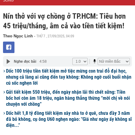
SỐNG
Nín thở với vợ chồng ở TP.HCM: Tiêu hơn
45 triệu/tháng, âm cả vào tiền tiết kiệm!
THỨ 7 , 27/09/2025, 04:09
Theo Ngọc Linh
-
Nghe đọc bài
4:58
Dốc 100 triệu tiền tiết kiệm mở tiệc mừng con trai đỗ đại học,
nhưng cả làng ai cũng đến tay không: Không ngờ cuối buổi nhận
cú sốc nghẹn lời
Gửi tiết kiệm 550 triệu, đến ngày nhận lãi thì chết sững: Tiền
bốc hơi còn âm 18 triệu, ngân hàng thẳng thừng “mời chị về nói
chuyện với chồng”
Dốc hết 1,8 tỷ đồng tiết kiệm xây nhà to ở quê, chưa đầy 3 năm
đã bỏ không, cụ ông U60 nghẹn ngào: "Giá như ngày ấy không sĩ
diện..."