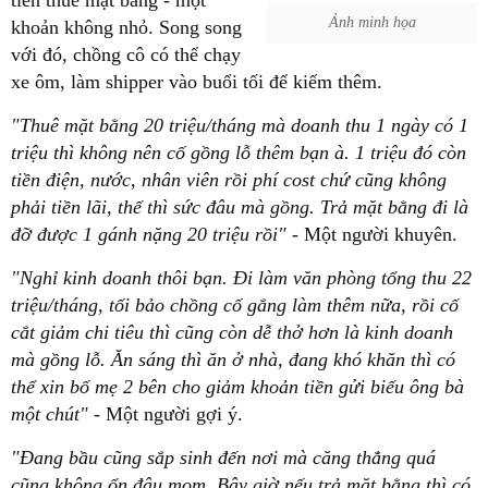
Ảnh minh họa
khoản không nhỏ. Song song
với đó, chồng cô có thể chạy
xe ôm, làm shipper vào buổi tối để kiếm thêm.
"Thuê mặt bằng 20 triệu/tháng mà doanh thu 1 ngày có 1
triệu thì không nên cố gồng lỗ thêm bạn à. 1 triệu đó còn
tiền điện, nước, nhân viên rồi phí cost chứ cũng không
phải tiền lãi, thế thì sức đâu mà gồng. Trả mặt bằng đi là
đỡ được 1 gánh nặng 20 triệu rồi"
- Một người khuyên.
"Nghỉ kinh doanh thôi bạn. Đi làm văn phòng tổng thu 22
triệu/tháng, tối bảo chồng cố gắng làm thêm nữa, rồi cố
cắt giảm chi tiêu thì cũng còn dễ thở hơn là kinh doanh
mà gồng lỗ. Ăn sáng thì ăn ở nhà, đang khó khăn thì có
thể xin bố mẹ 2 bên cho giảm khoản tiền gửi biếu ông bà
một chút"
- Một người gợi ý.
"Đang bầu cũng sắp sinh đến nơi mà căng thẳng quá
cũng không ổn đâu mom. Bây giờ nếu trả mặt bằng thì có