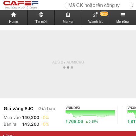
New
Home
Tin mới
Market
Watch list
Mở rộng
Giá vàng SJC
Giá bạc
VNINDEX
VN30
Mua vào
140,200
0%
1,768.06
1,91
0.19%
Bán ra
143,200
0%