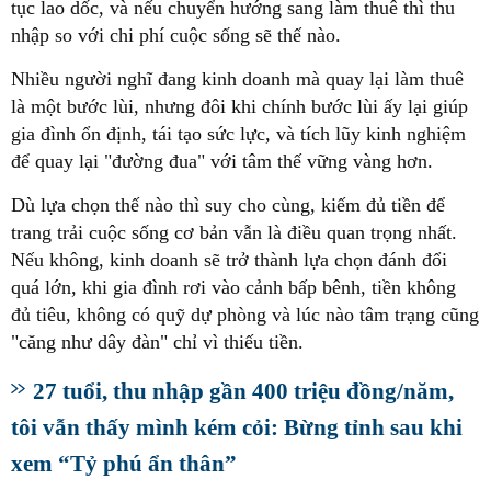
tục lao dốc, và nếu chuyển hướng sang làm thuê thì thu
nhập so với chi phí cuộc sống sẽ thế nào.
Nhiều người nghĩ đang kinh doanh mà quay lại làm thuê
là một bước lùi, nhưng đôi khi chính bước lùi ấy lại giúp
gia đình ổn định, tái tạo sức lực, và tích lũy kinh nghiệm
để quay lại "đường đua" với tâm thế vững vàng hơn.
Dù lựa chọn thế nào thì suy cho cùng, kiếm đủ tiền để
trang trải cuộc sống cơ bản vẫn là điều quan trọng nhất.
Nếu không, kinh doanh sẽ trở thành lựa chọn đánh đổi
quá lớn, khi gia đình rơi vào cảnh bấp bênh, tiền không
đủ tiêu, không có quỹ dự phòng và lúc nào tâm trạng cũng
"căng như dây đàn" chỉ vì thiếu tiền.
27 tuổi, thu nhập gần 400 triệu đồng/năm,
tôi vẫn thấy mình kém cỏi: Bừng tỉnh sau khi
xem “Tỷ phú ẩn thân”