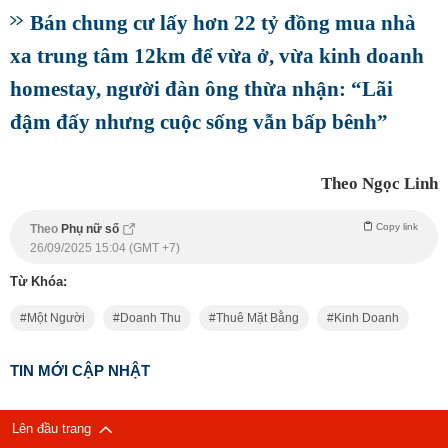
Bán chung cư lấy hơn 22 tỷ đồng mua nhà
xa trung tâm 12km để vừa ở, vừa kinh doanh
homestay, người đàn ông thừa nhận: “Lãi
đậm đấy nhưng cuộc sống vẫn bấp bênh”
Theo Ngọc Linh
Copy link
Theo
Phụ nữ số
26/09/2025 15:04 (GMT +7)
Từ Khóa:
Một Người
Doanh Thu
Thuê Mặt Bằng
Kinh Doanh
TIN MỚI CẬP NHẬT
Lên đầu trang