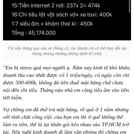
Chi tiêu tháng qua của vợ chồng cô, các khoản chi có thể thay đổi tùy
tháng nhưng thường không dưới 45 triệu
"Em bị stress quá mọi người ạ. Năm nay kinh tế khó khăn,
doanh thu cao nhất được có 1 triệu/ngày, có ngày còn chỉ
được 500-600k, không đủ tiền thuê mặt bằng chứ chưa
nói đến chi tiêu. Tháng nào nhà em cũng tiêu âm vào tiền
tiết kiệm.
Vợ chồng em đã thử trả mặt bằng, về quê ở 1 năm nhưng
với tính chất công việc của bọn em thì ở quê không thể
làm ra tiền, thế là lại khăn gói kéo nhau vào TP.HCM trở
lại. Nếu nghỉ kinh doanh đi làm văn phòng thì chồng em