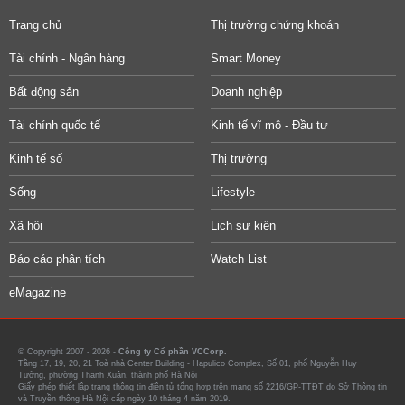
Trang chủ
Thị trường chứng khoán
Tài chính - Ngân hàng
Smart Money
Bất động sản
Doanh nghiệp
Tài chính quốc tế
Kinh tế vĩ mô - Đầu tư
Kinh tế số
Thị trường
Sống
Lifestyle
Xã hội
Lịch sự kiện
Báo cáo phân tích
Watch List
eMagazine
© Copyright 2007 - 2026 -
Công ty Cổ phần VCCorp.
Tầng 17, 19, 20, 21 Toà nhà Center Building - Hapulico Complex, Số 01, phố Nguyễn Huy
Tưởng, phường Thanh Xuân, thành phố Hà Nội
Giấy phép thiết lập trang thông tin điện tử tổng hợp trên mạng số 2216/GP-TTĐT do Sở Thông tin
và Truyền thông Hà Nội cấp ngày 10 tháng 4 năm 2019.