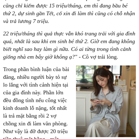
cũng chỉ kiếm được 15 triệu/tháng, em thì đang bầu bé
thứ 2, dự sinh gần Tết, cố xin đi làm thì cũng có chỗ nhận
và trả lương 7 triệu.
22 triệu/tháng thì quả thực vẫn khó trang trải với gia đình
quá, nhất là sau khi em sinh bé thứ 2. Giờ em đang không
biết nghĩ sao hay làm gì nữa. Có ai từng trong tình cảnh
giống nhà em bây giờ không ạ?"
- Cô vợ trải lòng.
Trong phần bình luận của bài
đăng, nhiều người bày tỏ sự
lo lắng với tình cảnh hiện tại
của gia đình này. Phần lớn
đều đồng tình nếu công việc
kinh doanh lỗ nặng, tốt nhất
là trả mặt bằng rồi 2 vợ
chồng xin đi làm văn phòng.
Như vậy là đỡ được 20 triệu
tiền thuê mặt bằng - một