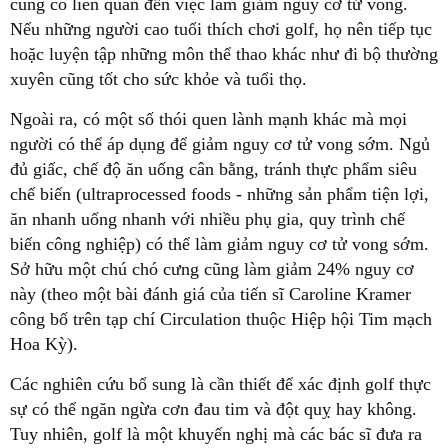
cũng có liên quan đến việc làm giảm nguy cơ tử vong.
Nếu những người cao tuổi thích chơi golf, họ nên tiếp tục
hoặc luyện tập những môn thể thao khác như đi bộ thường
xuyên cũng tốt cho sức khỏe và tuổi thọ.
Ngoài ra, có một số thói quen lành mạnh khác mà mọi
người có thể áp dụng để giảm nguy cơ tử vong sớm. Ngủ
đủ giấc, chế độ ăn uống cân bằng, tránh thực phẩm siêu
chế biến (ultraprocessed foods - những sản phẩm tiện lợi,
ăn nhanh uống nhanh với nhiều phụ gia, quy trình chế
biến công nghiệp) có thể làm giảm nguy cơ tử vong sớm.
Sở hữu một chú chó cưng cũng làm giảm 24% nguy cơ
này (theo một bài đánh giá của tiến sĩ Caroline Kramer
công bố trên tạp chí Circulation thuộc Hiệp hội Tim mạch
Hoa Kỳ).
Các nghiên cứu bổ sung là cần thiết để xác định golf thực
sự có thể ngăn ngừa cơn đau tim và đột quỵ hay không.
Tuy nhiên, golf là một khuyến nghị mà các bác sĩ đưa ra