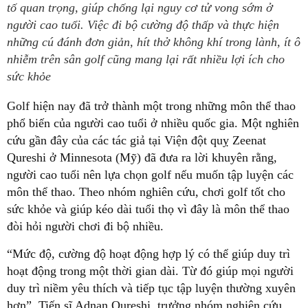
tố quan trọng, giúp chống lại nguy cơ tử vong sớm ở
người cao tuổi. Việc đi bộ cường độ thấp và thực hiện
những cú đánh đơn giản, hít thở không khí trong lành, ít ô
nhiễm trên sân golf cũng mang lại rất nhiều lợi ích cho
sức khỏe
Golf hiện nay đã trở thành một trong những môn thể thao
phổ biến của người cao tuổi ở nhiều quốc gia. Một nghiên
cứu gần đây của các tác giả tại Viện đột quỵ Zeenat
Qureshi ở Minnesota (Mỹ) đã đưa ra lời khuyên rằng,
người cao tuổi nên lựa chọn golf nếu muốn tập luyện các
môn thể thao. Theo nhóm nghiên cứu, chơi golf tốt cho
sức khỏe và giúp kéo dài tuổi thọ vì đây là môn thể thao
đòi hỏi người chơi đi bộ nhiều.
“Mức độ, cường độ hoạt động hợp lý có thể giúp duy trì
hoạt động trong một thời gian dài. Từ đó giúp mọi người
duy trì niềm yêu thích và tiếp tục tập luyện thường xuyên
hơn”, Tiến sĩ Adnan Qureshi, trưởng nhóm nghiên cứu,