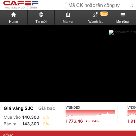
New
Home
Tin mới
Market
Watch list
Mở rộng
Giá vàng SJC
Giá bạc
VNINDEX
VN30
Mua vào
140,300
0%
1,776.46
1,9
-0.04%
Bán ra
143,300
0%