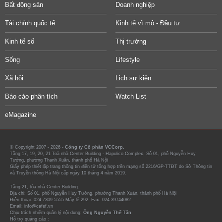
Bất động sản
Doanh nghiệp
Tài chính quốc tế
Kinh tế vĩ mô - Đầu tư
Kinh tế số
Thị trường
Sống
Lifestyle
Xã hội
Lịch sự kiện
Báo cáo phân tích
Watch List
eMagazine
© Copyright 2007 - 2026 -
Công ty Cổ phần VCCorp.
Tầng 17, 19, 20, 21 Toà nhà Center Building - Hapulico Complex, Số 01, phố Nguyễn Huy
Tưởng, phường Thanh Xuân, thành phố Hà Nội
Giấy phép thiết lập trang thông tin điện tử tổng hợp trên mạng số 2216/GP-TTĐT do Sở Thông tin
và Truyền thông Hà Nội cấp ngày 10 tháng 4 năm 2019.
Tầng 21, tòa nhà Center Building.
Địa chỉ: Số 01, phố Nguyễn Huy Tưởng, phường Thanh Xuân, thành phố Hà Nội
Điện thoại: 024 7309 5555 Máy lẻ 292. Fax: 024-39744082
Email: info@cafef.vn
Chịu trách nhiệm quản lý nội dung:
Ông Nguyễn Thế Tân
Hỗ trợ quảng cáo :