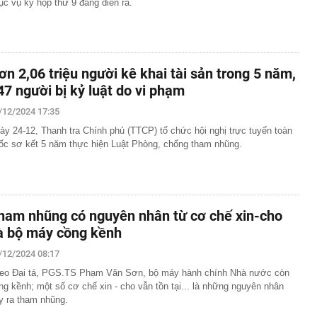
ục vụ kỳ họp thứ 9 đang diễn ra.
ơn 2,06 triệu người kê khai tài sản trong 5 năm,
47 người bị kỷ luật do vi phạm
/12/2024 17:35
ày 24-12, Thanh tra Chính phủ (TTCP) tổ chức hội nghị trực tuyến toàn
ốc sơ kết 5 năm thực hiện Luật Phòng, chống tham nhũng.
ham nhũng có nguyên nhân từ cơ chế xin-cho
à bộ máy cồng kềnh
/12/2024 08:17
eo Đại tá, PGS.TS Phạm Văn Sơn, bộ máy hành chính Nhà nước còn
ng kềnh; một số cơ chế xin - cho vẫn tồn tại... là những nguyên nhân
y ra tham nhũng.