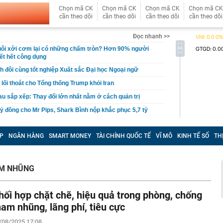
Chọn mã CK
Chọn mã CK
Chọn mã CK
Chọn mã CK
cần theo dõi
cần theo dõi
cần theo dõi
cần theo dõi
Đọc nhanh >>
uôi xới cơm lại có những chấm tròn? Hơn 90% người
ết hết công dụng
nh đôi cùng tốt nghiệp Xuất sắc Đại học Ngoại ngữ
lối thoát cho Tổng thống Trump khỏi Iran
u sắp xếp: Thay đổi lớn nhất nằm ở cách quản trị
tỷ đồng cho Mr Pips, Shark Bình nộp khắc phục 5,7 tỷ
t kỷ lục của Lê Công Vinh
P
NGÂN HÀNG
SMART MONEY
TÀI CHÍNH QUỐC TẾ
VĨ MÔ
KINH TẾ SỐ
TH
kiểm nghiệm được GACC chấp nhận phục vụ xuất khẩu
: Trình duyệt mới dành riêng cho AI từ Cloudflare
M NHŨNG
ghiệp của Huấn Hoa Hồng không hoạt động tại địa chỉ
hối hợp chặt chẽ, hiệu quả trong phòng, chống
i thác cát trái phép thu lợi hàng tỷ đồng
ham nhũng, lãng phí, tiêu cực
oại bánh khách trả tiền mua lẻ nhưng người bán cương
 lý do nằm ngay trong cái tên
/08/2025 17:08