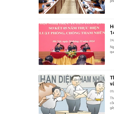
ph
H
1
24
Ng
qu
T
v
09
Th
cồ
gâ