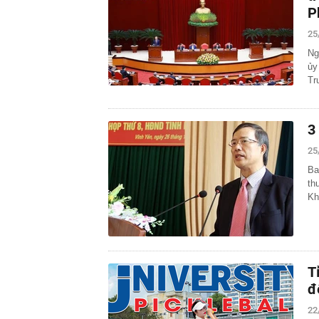
P
25
Ng
ủy
Tr
3
25
Ba
th
Kh
T
đ
22