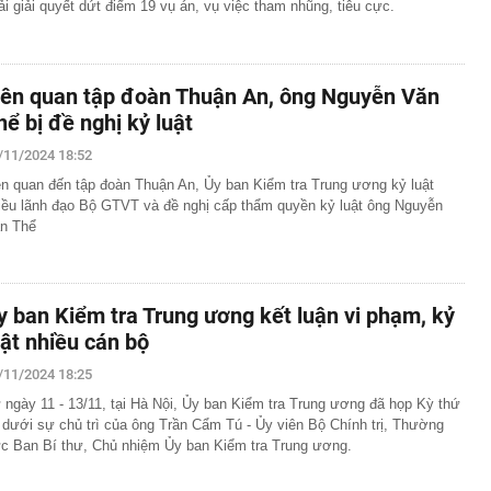
ải giải quyết dứt điểm 19 vụ án, vụ việc tham nhũng, tiêu cực.
iên quan tập đoàn Thuận An, ông Nguyễn Văn
hể bị đề nghị kỷ luật
/11/2024 18:52
ên quan đến tập đoàn Thuận An, Ủy ban Kiểm tra Trung ương kỷ luật
iều lãnh đạo Bộ GTVT và đề nghị cấp thẩm quyền kỷ luật ông Nguyễn
n Thể
y ban Kiểm tra Trung ương kết luận vi phạm, kỷ
uật nhiều cán bộ
/11/2024 18:25
 ngày 11 - 13/11, tại Hà Nội, Ủy ban Kiểm tra Trung ương đã họp Kỳ thứ
 dưới sự chủ trì của ông Trần Cẩm Tú - Ủy viên Bộ Chính trị, Thường
ực Ban Bí thư, Chủ nhiệm Ủy ban Kiểm tra Trung ương.