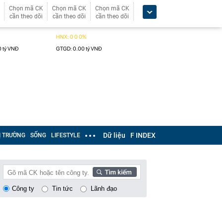
Chọn mã CK
Chọn mã CK
Chọn mã CK
cần theo dõi
cần theo dõi
cần theo dõi
Dữ liệu
F INDEX
Ị TRƯỜNG
SỐNG
LIFESTYLE
Công ty
Tin tức
Lãnh đạo