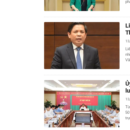
ph
L
T
13
Li
nh
Vă
Ủ
l
13
Từ
50
tr