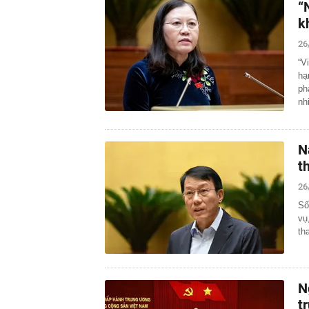
“
k
26
“V
hạ
ph
nh
N
t
26
Số
vụ
th
N
t