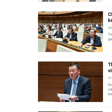
C
k
28
Th
gi
T
v
27
Qu
vi
th