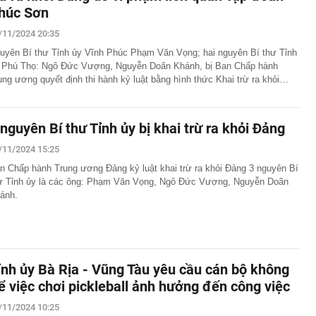
húc Sơn
/11/2024 20:35
uyên Bí thư Tỉnh ủy Vĩnh Phúc Phạm Văn Vọng; hai nguyên Bí thư Tỉnh
 Phú Thọ: Ngô Đức Vượng, Nguyễn Doãn Khánh, bị Ban Chấp hành
ung ương quyết định thi hành kỷ luật bằng hình thức Khai trừ ra khỏi…
 nguyên Bí thư Tỉnh ủy bị khai trừ ra khỏi Đảng
/11/2024 15:25
n Chấp hành Trung ương Đảng kỷ luật khai trừ ra khỏi Đảng 3 nguyên Bí
ư Tỉnh ủy là các ông: Phạm Văn Vọng, Ngô Đức Vượng, Nguyễn Doãn
ánh.
ỉnh ủy Bà Rịa - Vũng Tàu yêu cầu cán bộ không
ể việc chơi pickleball ảnh hưởng đến công việc
/11/2024 10:25