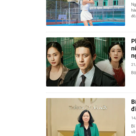
Ng
hà
đó
P
n
n
21
Bộ
B
đ
14
Bí
về