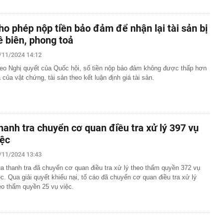
ho phép nộp tiền bảo đảm để nhận lại tài sản bị
ê biên, phong toả
/11/2024 14:12
eo Nghị quyết của Quốc hội, số tiền nộp bảo đảm không được thấp hơn
á của vật chứng, tài sản theo kết luận định giá tài sản.
hanh tra chuyển cơ quan điều tra xử lý 397 vụ
iệc
/11/2024 13:43
a thanh tra đã chuyển cơ quan điều tra xử lý theo thẩm quyền 372 vụ
ệc. Qua giải quyết khiếu nại, tố cáo đã chuyển cơ quan điều tra xử lý
eo thẩm quyền 25 vụ việc.