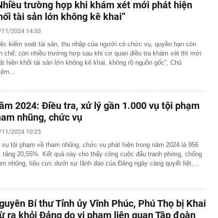
Nhiều trường hợp khi khám xét mới phát hiện
hối tài sản lớn không kê khai”
/11/2024 14:33
iệc kiểm soát tài sản, thu nhập của người có chức vụ, quyền hạn còn
n chế; còn nhiều trường hợp sau khi cơ quan điều tra khám xét thì mới
át hiện khối tài sản lớn không kê khai, không rõ nguồn gốc”, Chủ
iệm…
ăm 2024: Điều tra, xử lý gần 1.000 vụ tội phạm
ham nhũng, chức vụ
/11/2024 10:25
 vụ tội phạm về tham nhũng, chức vụ phát hiện trong năm 2024 là 956
, tăng 20,55%. Kết quả này cho thấy công cuộc đấu tranh phòng, chống
am nhũng, tiêu cực dưới sự lãnh đạo của Đảng ngày càng quyết liệt,…
guyên Bí thư Tỉnh ủy Vĩnh Phúc, Phú Thọ bị Khai
rừ ra khỏi Đảng do vi phạm liên quan Tập đoàn