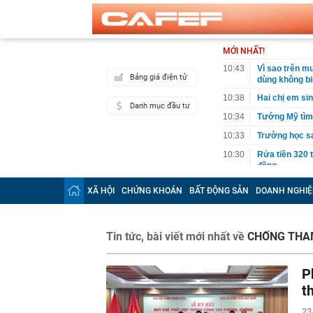
MỚI NHẤT!
10:43
Vì sao trên m
Bảng giá điện tử
dùng không bi
10:38
Hai chị em si
Danh mục đầu tư
10:34
Tướng Mỹ tìm 
10:33
Trường học sa
10:30
Rửa tiền 320 
đồng
10:26
Quang Hải vượ
XÃ HỘI
CHỨNG KHOÁN
BẤT ĐỘNG SẢN
DOANH NGHIỆ
10:22
Có 50 cơ sở 
mít, sầu riêng
10:21
Công nghệ 8/8
Tin tức, bài viết mới nhất về
CHỐNG THA
10:19
Nhiều doanh n
đăng ký
P
10:16
Đường dây kha
t
10:12
Việt Nam có l
quyết từ chối,
23