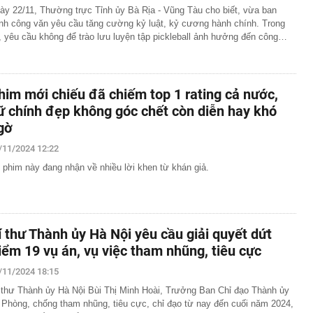
ày 22/11, Thường trực Tỉnh ủy Bà Rịa - Vũng Tàu cho biết, vừa ban
nh công văn yêu cầu tăng cường kỷ luật, kỷ cương hành chính. Trong
, yêu cầu không để trào lưu luyện tập pickleball ảnh hưởng đến công…
him mới chiếu đã chiếm top 1 rating cả nước,
ữ chính đẹp không góc chết còn diễn hay khó
gờ
/11/2024 12:22
 phim này đang nhận về nhiều lời khen từ khán giả.
í thư Thành ủy Hà Nội yêu cầu giải quyết dứt
iểm 19 vụ án, vụ việc tham nhũng, tiêu cực
/11/2024 18:15
 thư Thành ủy Hà Nội Bùi Thị Minh Hoài, Trưởng Ban Chỉ đạo Thành ủy
 Phòng, chống tham nhũng, tiêu cực, chỉ đạo từ nay đến cuối năm 2024,