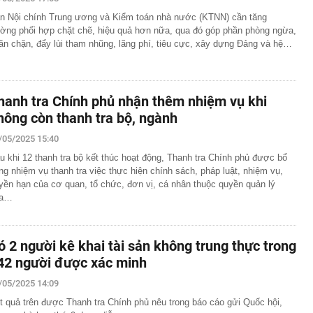
t tâm đóng điện 14 dự án khu vực phía nam trong 5
n Nội chính Trung ương và Kiểm toán nhà nước (KTNN) cần tăng
ăm
ờng phối hợp chặt chẽ, hiệu quả hơn nữa, qua đó góp phần phòng ngừa,
ăn chặn, đẩy lùi tham nhũng, lãng phí, tiêu cực, xây dựng Đảng và hệ…
căn nhà, cặp vợ chồng bất ngờ đào trúng kho báu
 đời hơn 300 năm, được đấu giá gần 27 tỷ đồng
đến 200 triệu đồng nếu người dùng tài khoản ngân hàng
u
hanh tra Chính phủ nhận thêm nhiệm vụ khi
ền Tây sông nước", cô nàng Á Khôi khiến tất cả mê mẩn
hông còn thanh tra bộ, ngành
trong trẻo
 làm vỡ hộp giấy, khách sạn đòi đền 3,3 triệu đồng
/05/2025 15:40
 nghỉ dưỡng sang trọng nơi tổ chức hôn lễ của Ronaldo -
u khi 12 thanh tra bộ kết thúc hoạt động, Thanh tra Chính phủ được bổ
 gần 40 triệu đồng/đêm, có quản gia riêng và hồ bơi vô
ng nhiệm vụ thanh tra việc thực hiện chính sách, pháp luật, nhiệm vụ,
yền hạn của cơ quan, tổ chức, đơn vị, cá nhân thuộc quyền quản lý
g thái không ngờ với nền kinh tế 23.000 tỷ USD, phá vỡ
ủa…
 chục năm
hẩn cấp bảo mẫu Triệu Thị Tâm SN 1971
õi sát tiến độ giải ngân vốn đầu tư công
ó 2 người kê khai tài sản không trung thực trong
42 người được xác minh
/05/2025 14:09
t quả trên được Thanh tra Chính phủ nêu trong báo cáo gửi Quốc hội,