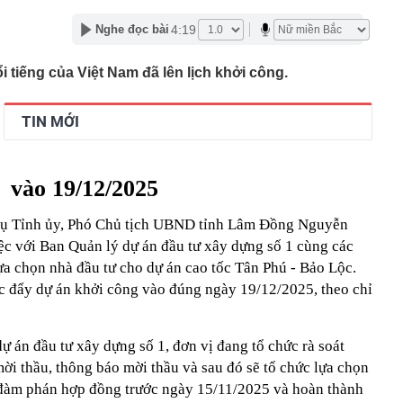
gười dùng ChatGPT miễn phí
o dịch chuyển khoản 89.760.000 đồng từ tài khoản
4:19
Nghe đọc bài
ang tài khoản VietinBank của Lò Thị Ly, công an lập tức
 tiếng của Việt Nam đã lên lịch khởi công.
p thu là hết nóng, phải đến tiết Xử thử mới thật sự mát
cao tốc Quảng Ngãi đến Nha Trang thu phí không dừng
TIN MỚI
y kế, nhiều doanh nghiệp Nhà nước báo lãi nghìn tỷ
ụ xe đầu kéo chở nhiều ô tô Lexus bốc cháy trên cao tốc
vào 19/12/2025
Phòng
 cho Mr Pips, Shark Bình đang bị điều tra về 3 tội danh
vụ Tỉnh ủy, Phó Chủ tịch UBND tỉnh Lâm Đồng Nguyễn
chào bán hơn 11 triệu cổ phiếu chưa được phân phối hết
ệc với Ban Quản lý dự án đầu tư xây dựng số 1 cùng các
lựa chọn nhà đầu tư cho dự án cao tốc Tân Phú - Bảo Lộc.
ng ra ngân hàng gửi tiết kiệm, cụ ông ngỡ ngàng khi tất
úc đẩy dự án khởi công vào đúng ngày 19/12/2025, theo chỉ
động leo thang, ngân hàng chịu sức ép kép
 hoạch cơ cấu lại vốn Nhà nước tại doanh nghiệp trước
 án đầu tư xây dựng số 1, đơn vị đang tổ chức rà soát
 mời thầu, thông báo mời thầu và sau đó sẽ tổ chức lựa chọn
 rẻ hơn rất nhiều nhờ khung gầm do hãng mẹ Jaguar
át triển?
ổ đàm phán hợp đồng trước ngày 15/11/2025 và hoàn thành