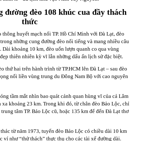
g đường đèo 108 khúc cua đầy thách
thức
o thông huyết mạch nối TP. Hồ Chí Minh với Đà Lạt, đèo
t trong những cung đường đèo nổi tiếng và mang nhiều câu
g. Dài khoảng 10 km, đèo uốn lượn quanh co qua vùng
đẹp thiên nhiên kỳ vĩ lẫn những dấu ấn lịch sử đặc biệt.
o thứ hai trên hành trình từ TP.HCM lên Đà Lạt – sau đèo
trọng nối liền vùng trung du Đông Nam Bộ với cao nguyên
hóng tầm mắt nhìn bao quát cảnh quan hùng vĩ của cả Lâm
 xa khoảng 23 km. Trong khi đó, từ chân đèo Bảo Lộc, chỉ
i trung tâm TP. Bảo Lộc cũ, hoặc 135 km để đến Đà Lạt thơ
thác từ năm 1973, tuyến đèo Bảo Lộc có chiều dài 10 km
 ví như “thử thách” thực thụ cho các tài xế đường dài.