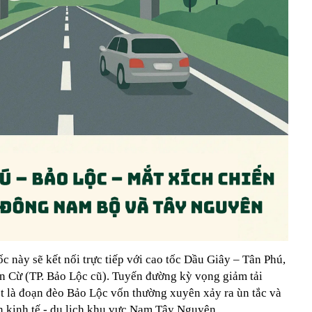
ốc này sẽ kết nối trực tiếp với cao tốc Dầu Giây – Tân Phú,
n Cừ (TP. Bảo Lộc cũ). Tuyến đường kỳ vọng giảm tải
ệt là đoạn đèo Bảo Lộc vốn thường xuyên xảy ra ùn tắc và
iển kinh tế - du lịch khu vực Nam Tây Nguyên.