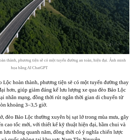
oàn thành, phương tiện sẽ có một tuyến đường an toàn, hiện đại. Ảnh minh
họa bằng AI ChatGPT
o Lộc hoàn thành, phương tiện sẽ có một tuyến đường thay
 đại hơn, giúp giảm đáng kể lưu lượng xe qua đèo Bảo Lộc
hại nhân mạng, đồng thời rút ngắn thời gian di chuyển từ
òn khoảng 3–3,5 giờ.
rở, đèo Bảo Lộc thường xuyên bị sạt lở trong mùa mưa, gây
ến cao tốc mới, với thiết kế kỹ thuật hiện đại, hầm chui và
àn lưu thông quanh năm, đồng thời có ý nghĩa chiến lược
ạn và quốc phòng tại khu vực Nam Tây Nguyên.