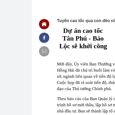
16:21
Tin vui cho n
16:20
Phát hiện gia
Vietcombank s
xác minh
Tuyến cao tốc qua con đèo nổi
16:18
Đừng tưởng Lậ
mẻ
Dự án cao tốc
16:17
Thêm 5 tuyến 
Tân Phú - Bảo
từ ngày 14/8
Lộc sẽ khởi công
16:16
EVN hết lỗ lũ
16:16
Hiện trường v
Hà Nội - Hải 
16:14
Ngoài rửa tiền
Mới đây, Ủy viên Ban Thường 
16:13
F88 tiếp tục 
Hồng Hải đã chủ trì buổi làm vi
sở, ngành liên quan về tiến độ 
16:12
Mang 6,6 tỷ đồ
cả là tiền giả
Cuộc họp đã rà soát tiến độ, th
16:10
Lãi suất huy 
đạo của Thủ tướng Chính phủ.
16:08
Hoàn thành kế
ngày 31/8
Theo báo cáo của Ban Quản lý dự
trình hồ sơ mời thầu, lập hồ sơ
16:07
Ô tô Honda sẽ
Land Rover ph
nhà đầu tư. Ban sẽ thành lập t