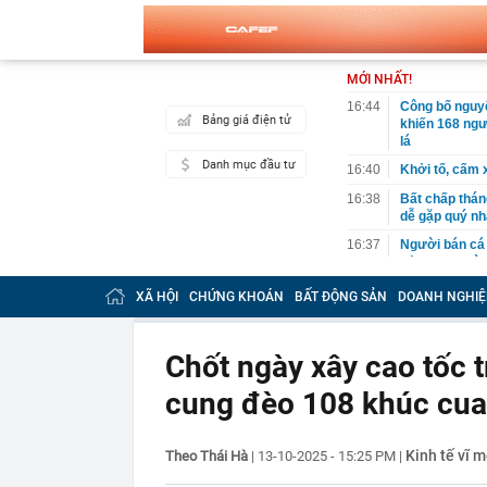
MỚI NHẤT!
16:44
Công bố nguy
Bảng giá điện tử
khiến 168 ngư
lá
Danh mục đầu tư
16:40
Khởi tố, cấm 
16:38
Bất chấp thán
dễ gặp quý nh
16:37
Người bán cá t
bỏ qua, người
16:36
Omoda & Jaeco
XÃ HỘI
CHỨNG KHOÁN
BẤT ĐỘNG SẢN
DOANH NGHIỆ
triệu đồng
16:33
Vì sao ngày c
cách làm vừa 
Chốt ngày xây cao tốc t
mới
cung đèo 108 khúc cua 
16:29
Cây xương rồ
khi nở hoa ai 
16:27
Tỉ phú sáng lậ
Kinh tế vĩ m
Theo Thái Hà
|
13-10-2025 - 15:25 PM
|
đừng làm việc