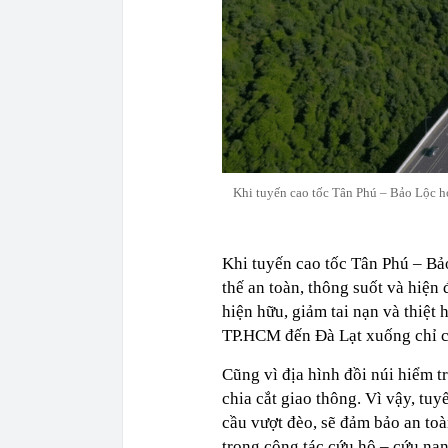
Khi tuyến cao tốc Tân Phú – Bảo Lộc h
Khi tuyến cao tốc Tân Phú – Bả
thế an toàn, thông suốt và hiện
hiện hữu, giảm tai nạn và thiệt 
TP.HCM đến Đà Lạt xuống chỉ c
Cũng vì địa hình đồi núi hiểm t
chia cắt giao thông. Vì vậy, tuy
cầu vượt đèo, sẽ đảm bảo an to
trong công tác cứu hộ – cứu n