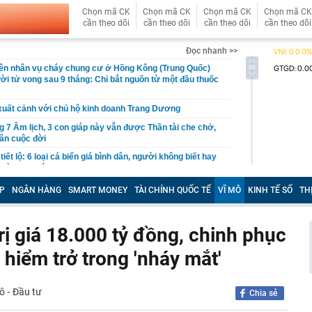
Chọn mã CK
Chọn mã CK
Chọn mã CK
Chọn mã CK
cần theo dõi
cần theo dõi
cần theo dõi
cần theo dõi
Đọc nhanh >>
ên nhân vụ cháy chung cư ở Hồng Kông (Trung Quốc)
ời tử vong sau 9 tháng: Chỉ bắt nguồn từ một đầu thuốc
xuất cảnh với chủ hộ kinh doanh Trang Dương
g 7 Âm lịch, 3 con giáp này vẫn được Thần tài che chở,
ân cuộc đời
iết lộ: 6 loại cá biển giá bình dân, người không biết hay
 sành lại thích mua
o triển khai loạt ưu đãi tháng 8, giá Omoda C5 từ 459,1
P
NGÂN HÀNG
SMART MONEY
TÀI CHÍNH QUỐC TẾ
VĨ MÔ
KINH TẾ SỐ
TH
àng nhiều gia đình không còn lát kín sân bằng gạch? 2
mát vừa thoát nước tốt đang dần trở thành xu hướng
rị giá 18.000 tỷ đồng, chinh phục
hiểm trở trong 'nháy mắt'
ng mẹ trồng 19 năm bất ngờ “nằm dài” khắp chậu, đến
cũng trầm trồ.
p 'cá voi' Strategy: ChatGPT giúp tôi kiếm 15 tỷ USD,
ô - Đầu tư
Chia sẻ
 nhiều hơn robot