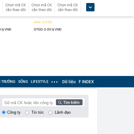
Chọn mã CK
Chọn mã CK
Chọn mã CK
cần theo dõi
cần theo dõi
cần theo dõi
Dữ liệu
F INDEX
Ị TRƯỜNG
SỐNG
LIFESTYLE
Công ty
Tin tức
Lãnh đạo