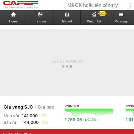
New
Home
Tin mới
Market
Watch list
Mở rộng
Giá vàng SJC
Giá bạc
VNINDEX
VN30
Mua vào
141,000
0%
1,768.06
1,91
0.19%
Bán ra
144,000
0%