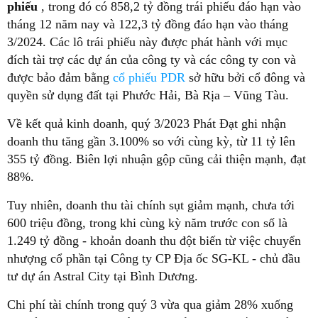
phiếu
, trong đó có 858,2 tỷ đồng trái phiếu đáo hạn vào
tháng 12 năm nay và 122,3 tỷ đồng đáo hạn vào tháng
3/2024. Các lô trái phiếu này được phát hành với mục
đích tài trợ các dự án của công ty và các công ty con và
được bảo đảm bằng
cổ phiếu PDR
sở hữu bởi cổ đông và
quyền sử dụng đất tại Phước Hải, Bà Rịa – Vũng Tàu.
Về kết quả kinh doanh, quý 3/2023 Phát Đạt ghi nhận
doanh thu tăng gần 3.100% so với cùng kỳ, từ 11 tỷ lên
355 tỷ đồng. Biên lợi nhuận gộp cũng cải thiện mạnh, đạt
88%.
Tuy nhiên, doanh thu tài chính sụt giảm mạnh, chưa tới
600 triệu đồng, trong khi cùng kỳ năm trước con số là
1.249 tỷ đồng - khoản doanh thu đột biến từ việc chuyển
nhượng cổ phần tại Công ty CP Địa ốc SG-KL - chủ đầu
tư dự án Astral City tại Bình Dương.
Chi phí tài chính trong quý 3 vừa qua giảm 28% xuống