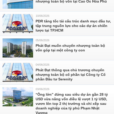
nhượng toàn bộ vốn tại Cao Ốc Hòa Phú
10/06/2026
PDR tăng tốc tái cấu trúc danh mục đầu tư,
tập trung nguồn lực cho các dự án chiến
lược tại TP.HCM
05/06/2026
Phát Đạt muốn chuyển nhượng toàn bộ
vốn góp tại một công ty con
04/06/2026
Phát Đạt thông qua chủ trương chuyển
nhượng toàn bộ cổ phần tại Công ty Cổ
phần Đầu tư Serenity
03/06/2026
“Ông lớn” đứng sau siêu dự án gần 28 tỷ
USD vừa nâng vốn điều lệ vượt 1 tỷ USD,
vươn lên top 2 thị trường và chỉ xếp sau
doanh nghiệp của tỷ phú Phạm Nhật
Vượng