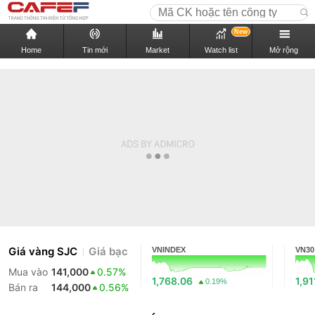
New
Home
Tin mới
Market
Watch list
Mở rộng
Giá vàng SJC
Giá bạc
VNINDEX
VN30
Mua vào
141,000
0.57%
1,768.06
1,91
0.19%
Bán ra
144,000
0.56%