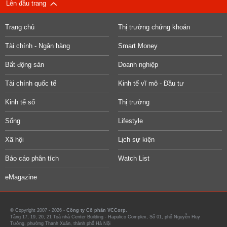
Lên đầu trang
Trang chủ
Thị trường chứng khoán
Tài chính - Ngân hàng
Smart Money
Bất động sản
Doanh nghiệp
Tài chính quốc tế
Kinh tế vĩ mô - Đầu tư
Kinh tế số
Thị trường
Sống
Lifestyle
Xã hội
Lịch sự kiện
Báo cáo phân tích
Watch List
eMagazine
© Copyright 2007 - 2026 -
Công ty Cổ phần VCCorp.
Tầng 17, 19, 20, 21 Toà nhà Center Building - Hapulico Complex, Số 01, phố Nguyễn Huy
Tưởng, phường Thanh Xuân, thành phố Hà Nội