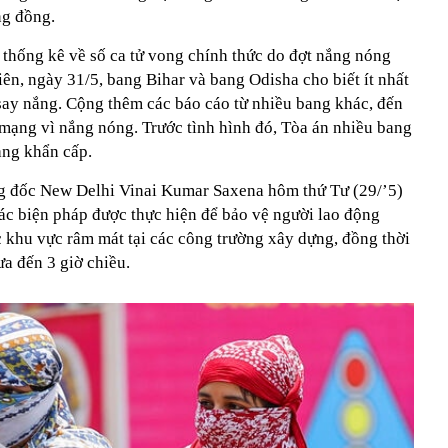
ng đồng.
thống kê về số ca tử vong chính thức do đợt nắng nóng
iên, ngày 31/5, bang Bihar và bang Odisha cho biết ít nhất
 say nắng. Cộng thêm các báo cáo từ nhiều bang khác, đến
t mạng vì nắng nóng. Trước tình hình đó, Tòa án nhiều bang
rạng khẩn cấp.
ng đốc New Delhi Vinai Kumar Saxena hôm thứ Tư (29/’5)
ác biện pháp được thực hiện để bảo vệ người lao động
 khu vực râm mát tại các công trường xây dựng, đồng thời
ưa đến 3 giờ chiều.