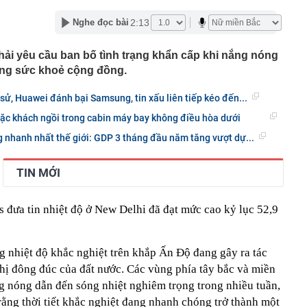
3 thói quen này chứng tỏ họ đang sống giả tạo với chính
2:13
Nghe đọc bài
nh báo quan trọng đến người thường xuyên nhận tiền
hải yêu cầu ban bố tình trạng khẩn cấp khi nắng nóng
ảng sức khoẻ cộng đồng.
 siêu đập thủy điện lớn nhất thế giới, gấp 3 lần Tam
ng giềng Tây Nam lo ngại, lập tức ra đề nghị với Bắc
 sử, Huawei đánh bại Samsung, tin xấu liên tiếp kéo đến...
chuyển 1,1 tỷ đồng vào tài khoản của chính mình, người
c khách ngồi trong cabin máy bay không điều hòa dưới
ng an chặn giao dịch
g nhanh nhất thế giới: GDP 3 tháng đầu năm tăng vượt dự...
” 1.450 tấn cùng nâng khung thép 125 tấn cho nhà hát
ơn 1,3 tỷ đồng
TIN MỚI
 tại của Việt Anh - Quỳnh Nga
ng nhiều gia đình thích đặt 1 lọ dầu gió trong nhà vệ
s đưa tin nhiệt độ ở New Delhi đã đạt mức cao kỷ lục 52,9
p nghẹt lực lượng Ukraine
g nhiệt độ khắc nghiệt trên khắp Ấn Độ đang gây ra tác
 thị đông đúc của đất nước. Các vùng phía tây bắc và miền
ng nóng dẫn đến sóng nhiệt nghiêm trọng trong nhiều tuần,
ằng thời tiết khắc nghiệt đang nhanh chóng trở thành một