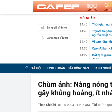
MỚI NHẤT!
14:45
Thời gian nghỉ
Bảng giá điện tử
14:43
Toyota tiếp t
người Nhật 'n
Danh mục đầu tư
14:40
Vì sao hầu hế
14:30
OpenAI làm ch
14:22
Bắt tạm giam 
đồng
14:20
Tử hình Nguy
XÃ HỘI
CHỨNG KHOÁN
BẤT ĐỘNG SẢN
DOANH NGHIỆ
14:19
Phát hiện một
14:10
Chính phủ đề 
Chùm ảnh: Nắng nóng tớ
nghiệp có doa
14:09
Việt kiều 3 lầ
gây khủng hoảng, ít nh
kinh doanh th
14:06
Bê bối đế chế
độc quyền, đối
Tài chính qu
Theo Chi Chi
|
01-06-2024 - 11:35 AM
|
14:04
TPHCM sửa kế 