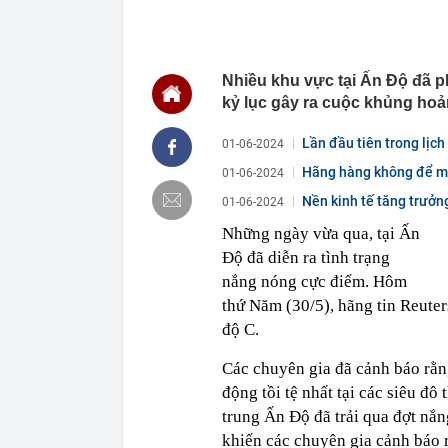
14:01
Một người có 
mình
14:00
Công an có cả
Nhiều khu vực tại Ấn Độ đã p
chuyển khoản
kỷ lục gây ra cuộc khủng ho
13:40
Trung Quốc xây
Hiệp: Nước lá
Kinh
Lần đầu tiên trong lịch
01-06-2024
13:40
Ra ngân hàng 
Hãng hàng không để mặ
01-06-2024
đàn ông bị cô
thời...
Nền kinh tế tăng trưởn
01-06-2024
13:36
Hai “siêu cẩu
APEC
Những ngày vừa qua, tại Ấn
13:36
Grab bị phạt h
Độ đã diễn ra tình trạng
13:35
Tình hình hiện
nắng nóng cực điểm. Hôm
13:17
Vì sao ngày cà
thứ Năm (30/5), hãng tin Reuter
sinh?
độ C.
13:17
Chiến lược bó
Các chuyên gia đã cảnh báo rằn
động tồi tệ nhất tại các siêu đô
trung Ấn Độ đã trải qua đợt nắ
khiến các chuyên gia cảnh báo r