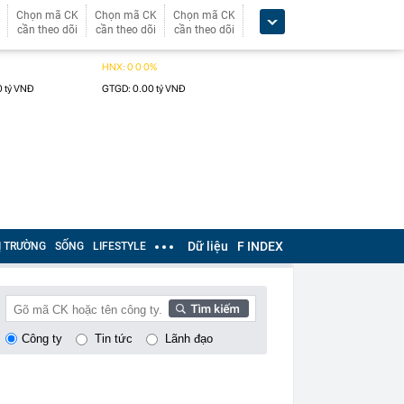
Chọn mã CK
Chọn mã CK
Chọn mã CK
cần theo dõi
cần theo dõi
cần theo dõi
Dữ liệu
F INDEX
Ị TRƯỜNG
SỐNG
LIFESTYLE
Công ty
Tin tức
Lãnh đạo