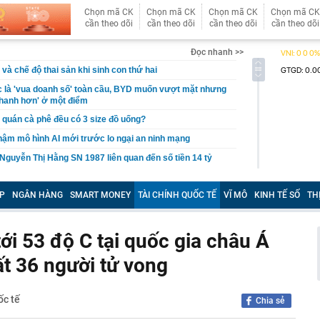
Chọn mã CK
Chọn mã CK
Chọn mã CK
Chọn mã CK
cần theo dõi
cần theo dõi
cần theo dõi
cần theo dõi
Đọc nhanh >>
 và chế độ thai sản khi sinh con thứ hai
ục là 'vua doanh số' toàn cầu, BYD muốn vượt mặt nhưng
hanh hơn' ở một điểm
t quán cà phê đều có 3 size đồ uống?
ậm mô hình AI mới trước lo ngại an ninh mạng
Nguyễn Thị Hằng SN 1987 liên quan đến số tiền 14 tỷ
ễn Cao Minh SN 2000
P
NGÂN HÀNG
SMART MONEY
TÀI CHÍNH QUỐC TẾ
VĨ MÔ
KINH TẾ SỐ
TH
 khách hàng vừa mua gần 20 tấn vàng
xuất giảm 30% thuế thu nhập cho hộ kinh doanh, doanh
i 53 độ C tại quốc gia châu Á
nh thu đến 10 tỷ đồng
n lọt top đẹp nhất thế giới: Về Việt Nam làm Á hậu là phụ,
ất 36 người tử vong
ứ này là chính
 du lịch lớn nhất Trung Quốc: Ép khách sạn ký hợp đồng
 tác không thể tự quyết định giá
ốc tế
Chia sẻ
hoạch đấu giá 8 lô đất tại Khu đô thị mới Thủ Thiêm