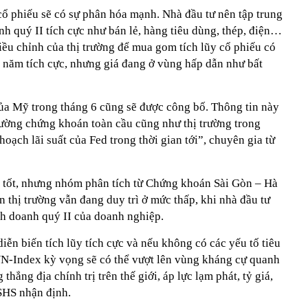
cổ phiếu sẽ có sự phân hóa mạnh. Nhà đầu tư nên tập trung
h quý II tích cực như bán lẻ, hàng tiêu dùng, thép, điện…
iều chỉnh của thị trường để mua gom tích lũy cổ phiếu có
i năm tích cực, nhưng giá đang ở vùng hấp dẫn như bất
 của Mỹ trong tháng 6 cũng sẽ được công bố. Thông tin này
trường chứng khoán toàn cầu cũng như thị trường trong
hoạch lãi suất của Fed trong thời gian tới”, chuyên gia từ
 tốt, nhưng nhóm phân tích từ Chứng khoán Sài Gòn – Hà
 thị trường vẫn đang duy trì ở mức thấp, khi nhà đầu tư
nh doanh quý II của doanh nghiệp.
iễn biến tích lũy tích cực và nếu không có các yếu tố tiêu
 VN-Index kỳ vọng sẽ có thể vượt lên vùng kháng cự quanh
hẳng địa chính trị trên thế giới, áp lực lạm phát, tỷ giá,
 SHS nhận định.