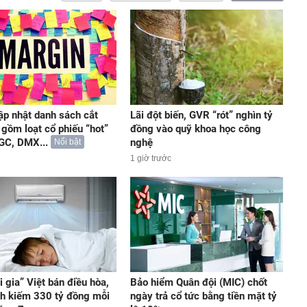
p nhật danh sách cắt
Lãi đột biến, GVR “rót” nghìn tỷ
 gồm loạt cổ phiếu “hot”
đồng vào quỹ khoa học công
GC, DMX...
nghệ
Nổi bật
1 giờ trước
 gia” Việt bán điều hòa,
Bảo hiểm Quân đội (MIC) chốt
h kiếm 330 tỷ đồng mỗi
ngày trả cổ tức bằng tiền mặt tỷ