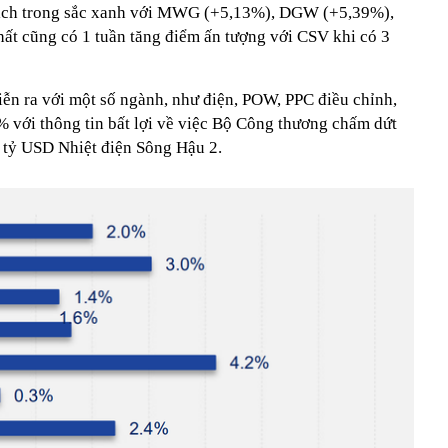
dịch trong sắc xanh với MWG (+5,13%), DGW (+5,39%),
hất cũng có 1 tuần tăng điểm ấn tượng với CSV khi có 3
iễn ra với một số ngành, như điện, POW, PPC điều chỉnh,
% với thông tin bất lợi về việc Bộ Công thương chấm dứt
 tỷ USD Nhiệt điện Sông Hậu 2.