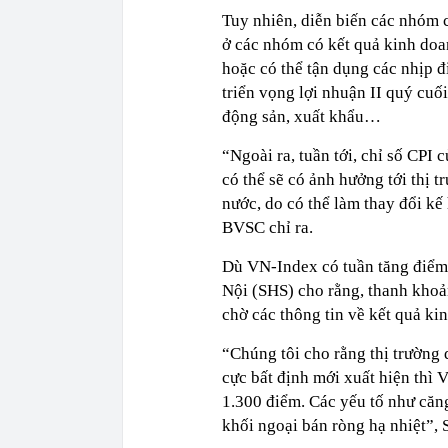
Tuy nhiên, diễn biến các nhóm 
ở các nhóm có kết quả kinh doan
hoặc có thể tận dụng các nhịp đ
triển vọng lợi nhuận II quý cuố
động sản, xuất khẩu…
“Ngoài ra, tuần tới, chỉ số CPI
có thể sẽ có ảnh hưởng tới thị 
nước, do có thể làm thay đổi kế 
BVSC chỉ ra.
Dù VN-Index có tuần tăng điểm
Nội (SHS) cho rằng, thanh khoản
chờ các thông tin về kết quả ki
“Chúng tôi cho rằng thị trường d
cực bất định mới xuất hiện thì
1.300 điểm. Các yếu tố như căng t
khối ngoại bán ròng hạ nhiệt”,