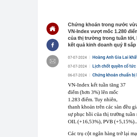
21:10
Bắt "thần chế
21:01
Sứa lửa 'tấn 
20:59
Công an truy 
Chứng khoán trong nước vừa t
20:59
Nữ diễn viên 
VN-Index vượt mốc 1.280 điể
chuối đậu, hỏi
của thị trường trong tuần tới
20:54
Cha của Lione
kết quả kinh doanh quý II sắp 
20:50
Lời khuyên c
Hoàng Anh Gia Lai khất
07-07-2024
20:46
Thị trường ngâ
và Ai Cập, St
Lịch chốt quyền cổ tức
07-07-2024
Singapore cho
Chứng khoán chuẩn bị 
06-07-2024
20:46
Sao nam bí ẩn
"người vô hìn
VN-Index kết tuần tăng 37
20:43
Hơn 120 cán bộ
điểm (hơn 3%) lên mốc
người tại chợ
1.283 điểm. Tuy nhiên,
20:42
Thanh tra Chí
không rõ nguồ
thanh khoản trên các sàn đều g
khai sai thuế
sự phục hồi của thị trường tuầ
OIL (+16,53%), PVB (+5,15%)..
Các trụ cột ngân hàng trở lại