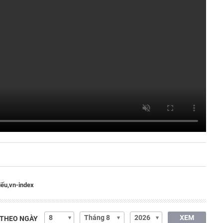
iếu,
vn-index
XEM
 THEO NGÀY