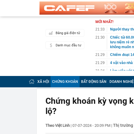
MỚI NHẤT!
21:33
Người thay th
Bảng giá điện tử
21:30
Chiếc túi 60.
lưu niệm rẻ n
Danh mục đầu tư
không muốn 
21:29
Chiếm đoạt 14
21:29
4 vật vào nhà
21:24
Làm việc với 
doanh nghiệp 
XÃ HỘI
CHỨNG KHOÁN
BẤT ĐỘNG SẢN
DOANH NGHIỆ
21:23
Bắt tạm giam 
nữ đồng nghi
21:22
Rốt ráo 'thúc
Chứng khoán kỳ vọng kế
21:17
Quang Hải thiế
lộ?
Nam
21:12
Lời khuyên ch
hồn
Thị trường
Theo Việt Linh
|
07-07-2024 - 20:09 PM
|
21:11
Cặp đôi đình 