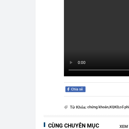
Chia sẻ
chứng khoán,
KQKD,
cổ ph
Từ Khóa:
CÙNG CHUYÊN MỤC
XEM