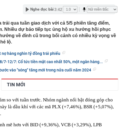
t" gây náo loạn ở bệnh viện
3:42
Nghe đọc bài
công' người tắm biển Nha Trang
tìm người có tên Trịnh Quang Nam SN 1999
rải qua tuần giao dịch với cả 5/5 phiên tăng điểm,
quê Nam Định khiến Việt kiều Mỹ đổ gục sau bữa ốc
m. Nhiều dự báo tiếp tục ủng hộ xu hướng hồi phục
 cưới luôn
, hướng về đỉnh cũ trong bối cảnh có nhiều kỳ vọng về
l Messi qua đời ở tuổi 68
hé lộ.
ho những người thường xuyên bật điều hoà cả ngày
 nợ hàng nghìn tỷ đồng trái phiếu
n hàng bán lẻ: HSBC rút khỏi 2 thị trường bán lẻ tại Úc
andard Chartered chuyển nhượng danh mục cho vay tại
 8/7-12/7: Cổ tức tiền mặt cao nhất 50%, một ngân hàng...
 Trust Bank
bước vào "sóng" tăng mới trong nửa cuối năm 2024
 nhất showbiz: Sở hữu tài sản nghìn tỷ nhưng sống như
h", đạo diễn phải năn nỉ mới chịu đóng phim
, chiến sĩ đồng loạt ra quân lúc rạng sáng, kiểm tra 155
TIN MỚI
 đầu mối
nh phủ chuyển Bộ Công an thông tin 7 cá nhân bán vàng
n gốc, giao dịch hơn 2.000 tỷ đồng, 6 doanh nghiệp kê
iảm so với tuần trước. Nhóm ngành nổi bật đóng góp cho
n này là dầu khí với các mã PLX (+7,46%), BSR (+5,07%),
.
 mạnh mẽ hơn với BID (+9,36%), VCB (+3,29%), LPB