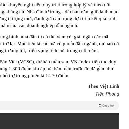
ợc khuyến nghị nên duy trì tỉ trọng hợp lý và theo dõi
ùng kháng cự. Nhà đầu tư trung - dài hạn nắm giữ danh mục
 tăng tỉ trọng mới, đánh giá cẩn trọng dựa trên kết quả kinh
i năm của các doanh nghiệp đầu ngành.
ung bình, nhà đầu tư có thể xem xét giải ngân các mã
t trở lại. Mục tiêu là các mã cổ phiếu đầu ngành, dự báo có
g trưởng tốt, triển vọng tích cực trong cuối năm.
ản Việt (VCSC), dự báo tuần sau, VN-Index tiếp tục duy
 vùng 1.300 điểm khi áp lực bán tuần trước đó đã gần như
 hỗ trợ trong phiên là 1.270 điểm.
Theo Việt Linh
Tiền Phong
Copy link