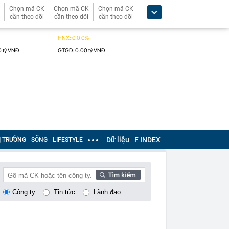
Chọn mã CK
Chọn mã CK
Chọn mã CK
cần theo dõi
cần theo dõi
cần theo dõi
Dữ liệu
F INDEX
Ị TRƯỜNG
SỐNG
LIFESTYLE
Công ty
Tin tức
Lãnh đạo