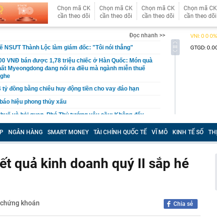
Chọn mã CK
Chọn mã CK
Chọn mã CK
Chọn mã CK
cần theo dõi
cần theo dõi
cần theo dõi
cần theo dõi
Đọc nhanh >>
ế NSƯT Thành Lộc làm giám đốc: "Tôi nói thẳng"
000 VNĐ bán được 1,78 triệu chiếc ở Hàn Quốc: Món quà
hất Myeongdong đang nói ra điều mà ngành miễn thuế
nghe
 tỷ đồng bằng chiêu huy động tiền cho vay đáo hạn
 báo hiệu phong thủy xấu
thuế và hải quan, Phó Thủ tướng yêu cầu: Không đẩy
‘đi vòng’
P
NGÂN HÀNG
SMART MONEY
TÀI CHÍNH QUỐC TẾ
VĨ MÔ
KINH TẾ SỐ
TH
nhân viên quán bar Nguyễn Thanh Thiện SN 2004 và 2
ệp
' phá sản Dự án Khu công nghiệp Mỹ Trung
t quả kinh doanh quý II sắp hé
t lập siêu kỷ lục, xứng danh huyền thoại bóng đá Việt
o 3 con giáp dễ vượng lộc bất động sản trong tháng cô
 chứng khoán
Chia sẻ
đám showbiz ly thân gấp sau 15 ngày cưới