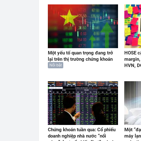
Một yếu tố quan trọng đang trở
HOSE cậ
lại trên thị trường chứng khoán
margin,
HVN, D
Nổi bật
Chứng khoán tuần qua: Cổ phiếu
Một “đại
doanh nghiệp nhà nước “nổi
máy lạn