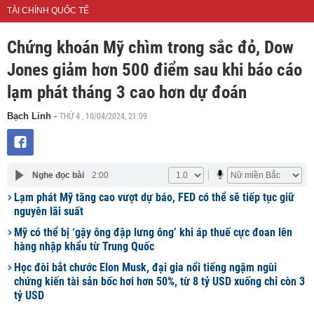
TÀI CHÍNH QUỐC TẾ
Chứng khoán Mỹ chìm trong sắc đỏ, Dow
Jones giảm hơn 500 điểm sau khi báo cáo
lạm phát tháng 3 cao hơn dự đoán
THỨ 4 , 10/04/2024, 21:09
Bạch Linh
-
Nghe đọc bài
2:00
Lạm phát Mỹ tăng cao vượt dự báo, FED có thể sẽ tiếp tục giữ
nguyên lãi suất
Mỹ có thể bị ‘gậy ông đập lưng ông’ khi áp thuế cực đoan lên
hàng nhập khẩu từ Trung Quốc
Học đòi bắt chước Elon Musk, đại gia nổi tiếng ngậm ngùi
chứng kiến tài sản bốc hơi hơn 50%, từ 8 tỷ USD xuống chỉ còn 3
tỷ USD