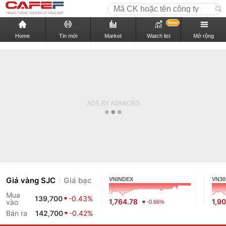
New
Home
Tin mới
Market
Watch list
Mở rộng
Giá vàng SJC
Giá bạc
VNINDEX
VN30
Mua
139,700
-0.43%
1,764.78
1,9
vào
-0.66%
Bán ra
142,700
-0.42%