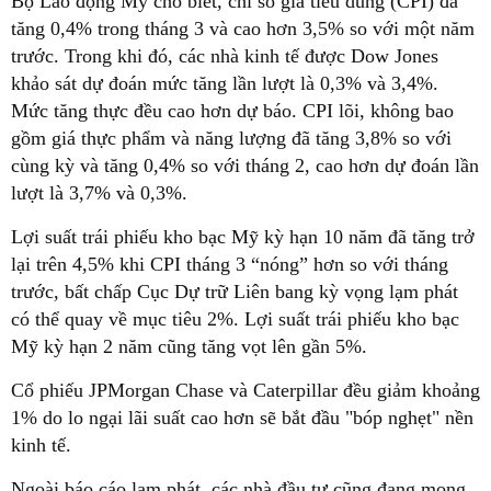
Bộ Lao động Mỹ cho biết, chỉ số giá tiêu dùng (CPI) đã
tăng 0,4% trong tháng 3 và cao hơn 3,5% so với một năm
trước. Trong khi đó, các nhà kinh tế được Dow Jones
khảo sát dự đoán mức tăng lần lượt là 0,3% và 3,4%.
Mức tăng thực đều cao hơn dự báo. CPI lõi, không bao
gồm giá thực phẩm và năng lượng đã tăng 3,8% so với
cùng kỳ và tăng 0,4% so với tháng 2, cao hơn dự đoán lần
lượt là 3,7% và 0,3%.
Lợi suất trái phiếu kho bạc Mỹ kỳ hạn 10 năm đã tăng trở
lại trên 4,5% khi CPI tháng 3 “nóng” hơn so với tháng
trước, bất chấp Cục Dự trữ Liên bang kỳ vọng lạm phát
có thể quay về mục tiêu 2%. Lợi suất trái phiếu kho bạc
Mỹ kỳ hạn 2 năm cũng tăng vọt lên gần 5%.
Cổ phiếu JPMorgan Chase và Caterpillar đều giảm khoảng
1% do lo ngại lãi suất cao hơn sẽ bắt đầu "bóp nghẹt" nền
kinh tế.
Ngoài báo cáo lạm phát, các nhà đầu tư cũng đang mong