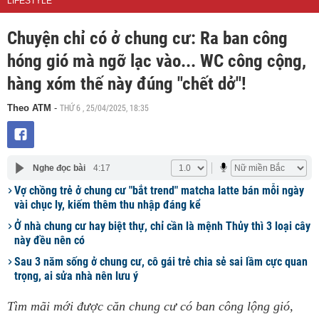
LIFESTYLE
Chuyện chỉ có ở chung cư: Ra ban công
hóng gió mà ngỡ lạc vào... WC công cộng,
hàng xóm thế này đúng "chết dở"!
THỨ 6 , 25/04/2025, 18:35
Theo ATM
-
Nghe đọc bài
4:17
Vợ chồng trẻ ở chung cư "bắt trend" matcha latte bán mỗi ngày
vài chục ly, kiếm thêm thu nhập đáng kể
Ở nhà chung cư hay biệt thự, chỉ cần là mệnh Thủy thì 3 loại cây
này đều nên có
Sau 3 năm sống ở chung cư, cô gái trẻ chia sẻ sai lầm cực quan
trọng, ai sửa nhà nên lưu ý
Tìm mãi mới được căn chung cư có ban công lộng gió,