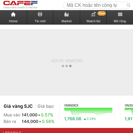
New
Home
Tin mới
Market
Watch list
Mở rộng
Giá vàng SJC
Giá bạc
VNINDEX
VN30
Mua vào
141,000
0.57%
1,768.06
1,91
0.19%
Bán ra
144,000
0.56%