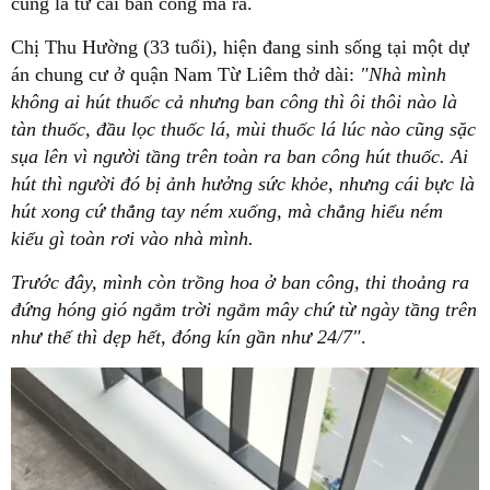
cũng là từ cái ban công mà ra.
Chị Thu Hường (33 tuổi), hiện đang sinh sống tại một dự
án chung cư ở quận Nam Từ Liêm thở dài:
"Nhà mình
không ai hút thuốc cả nhưng ban công thì ôi thôi nào là
tàn thuốc, đầu lọc thuốc lá, mùi thuốc lá lúc nào cũng sặc
sụa lên vì người tầng trên toàn ra ban công hút thuốc. Ai
hút thì người đó bị ảnh hưởng sức khỏe, nhưng cái bực là
hút xong cứ thẳng tay ném xuống, mà chẳng hiểu ném
kiểu gì toàn rơi vào nhà mình.
Trước đây, mình còn trồng hoa ở ban công, thi thoảng ra
đứng hóng gió ngắm trời ngắm mây chứ từ ngày tầng trên
như thế thì dẹp hết, đóng kín gần như 24/7"
.