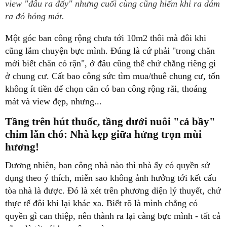
view "đâu ra đấy" nhưng cuối cùng cũng hiếm khi ra dám
ra đó hóng mát.
Một góc ban công rộng chưa tới 10m2 thôi mà đôi khi
cũng lắm chuyện bực mình. Đúng là cứ phải "trong chăn
mới biết chăn có rận", ở đâu cũng thế chứ chẳng riêng gì
ở chung cư. Cất bao công sức tìm mua/thuê chung cư, tốn
không ít tiền để chọn căn có ban công rộng rãi, thoáng
mát và view đẹp, nhưng...
Tầng trên hút thuốc, tầng dưới nuôi "cả bầy"
chim lẫn chó: Nhà kẹp giữa hứng trọn mùi
hương!
Đương nhiên, ban công nhà nào thì nhà ấy có quyền sử
dụng theo ý thích, miễn sao không ảnh hưởng tới kết cấu
tòa nhà là được. Đó là xét trên phương diện lý thuyết, chứ
thực tế đôi khi lại khác xa. Biết rõ là mình chẳng có
quyền gì can thiệp, nên thành ra lại càng bực mình - tất cả