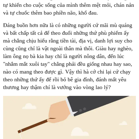
tự khiến cho cuộc sống của mình thêm mệt mỏi, chán nản
và tự chuốc thêm bao phiền não, khổ đau.
Đáng buồn hơn nữa là có những người cứ mãi mù quáng
và bất chấp tất cả để theo đuổi những thứ phù phiếm ấy
mà chẳng chịu hiểu rằng tiền tài, địa vị, danh lợi suy cho
cùng cũng chỉ là vật ngoài thân mà thôi. Giàu hay nghèo,
làm ông nọ bà kia hay chỉ là người nông dân, đến lúc
"nhắm mắt xuôi tay" chẳng phải đều giống nhau hay sao,
nào có mang theo được gì. Vậy thì hà cớ chi lại cứ chạy
theo những thứ ấy để rồi bỏ bê gia đình, đánh mất yêu
thương hay thậm chí là vướng vào vòng lao lý?