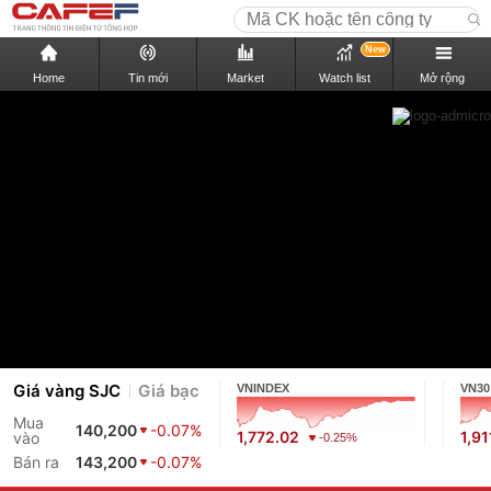
New
Home
Tin mới
Market
Watch list
Mở rộng
Giá vàng SJC
Giá bạc
VNINDEX
VN30
Mua
140,200
-0.07%
1,772.02
1,91
vào
-0.25%
Bán ra
143,200
-0.07%