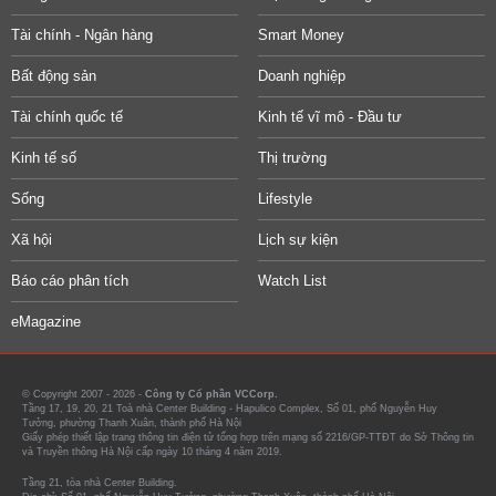
Tài chính - Ngân hàng
Smart Money
Bất động sản
Doanh nghiệp
Tài chính quốc tế
Kinh tế vĩ mô - Đầu tư
Kinh tế số
Thị trường
Sống
Lifestyle
Xã hội
Lịch sự kiện
Báo cáo phân tích
Watch List
eMagazine
© Copyright 2007 - 2026 -
Công ty Cổ phần VCCorp.
Tầng 17, 19, 20, 21 Toà nhà Center Building - Hapulico Complex, Số 01, phố Nguyễn Huy
Tưởng, phường Thanh Xuân, thành phố Hà Nội
Giấy phép thiết lập trang thông tin điện tử tổng hợp trên mạng số 2216/GP-TTĐT do Sở Thông tin
và Truyền thông Hà Nội cấp ngày 10 tháng 4 năm 2019.
Tầng 21, tòa nhà Center Building.