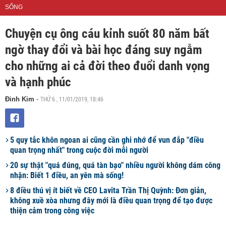
SỐNG
Chuyện cụ ông cáu kỉnh suốt 80 năm bất
ngờ thay đổi và bài học đáng suy ngẫm
cho những ai cả đời theo đuổi danh vọng
và hạnh phúc
THỨ 6 , 11/01/2019, 18:46
Đinh Kim
-
5 quy tắc khôn ngoan ai cũng cần ghi nhớ để vun đắp "điều
quan trọng nhất" trong cuộc đời mỗi người
20 sự thật "quá đúng, quá tàn bạo" nhiều người không dám công
nhận: Biết 1 điều, an yên mà sống!
8 điều thú vị ít biết về CEO Lavita Trần Thị Quỳnh: Đơn giản,
không xuề xòa nhưng đây mới là điều quan trọng để tạo được
thiện cảm trong công việc