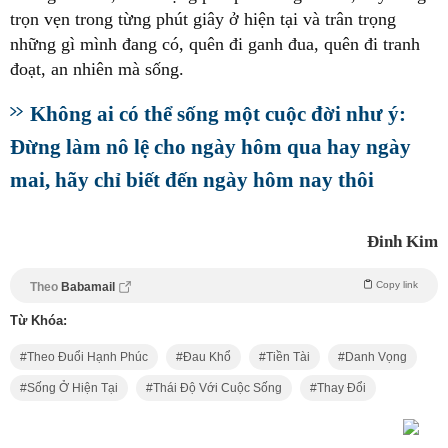
trọn vẹn trong từng phút giây ở hiện tại và trân trọng
những gì mình đang có, quên đi ganh đua, quên đi tranh
đoạt, an nhiên mà sống.
Không ai có thể sống một cuộc đời như ý:
Đừng làm nô lệ cho ngày hôm qua hay ngày
mai, hãy chỉ biết đến ngày hôm nay thôi
Đinh Kim
Copy link
Theo
Babamail
Từ Khóa:
Theo Đuổi Hạnh Phúc
Đau Khổ
Tiền Tài
Danh Vọng
Sống Ở Hiện Tại
Thái Độ Với Cuộc Sống
Thay Đổi