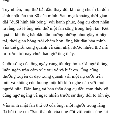
Tuy nhiên, mọi thứ bắt đầu thay đổi khi ông chuẩn bị đón
sinh nhật lần thứ 80 của mình. Sau một khoảng thời gian
dài "đuổi hình bắt bóng" với hạnh phúc, ông cụ chợt nhận
ra rằng có lẽ ông nên thử một lần sống trong hiện tại. Kết
quả là khi ông bắt đầu tận hưởng những phút giây ở hiện
tại, thời gian bỗng trôi chậm hơn, ông bắt đầu hòa mình
vào thế giới xung quanh và cảm nhận được nhiều thứ mà
từ trước tới nay chưa bao giờ ông thấy.
Cuộc sống của ông ngày càng tốt đẹp hơn. Cả người ông
luôn ngập tràn cảm xúc vui vẻ và biết ơn. Ông cũng
thường xuyên đi dạo xung quanh với một nụ cười trên
môi và không còn buông một lời khó nghe nào với mọi
người nữa. Dân làng và bản thân ông cụ đều cảm thấy vô
cùng ngỡ ngàng và ngạc nhiên trước sự thay đổi to lớn ấy.
Vào sinh nhật lần thứ 80 của ông, một người trong làng
đã hỏi ông cụ: "Sao thái độ của ông đối với cuộc sống lại