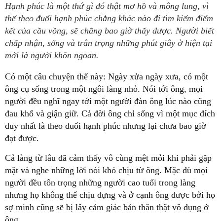
Hạnh phúc là một thứ gì đó thật mơ hồ và mông lung, vì
thế theo đuổi hạnh phúc chẳng khác nào đi tìm kiếm điểm
kết của cầu vồng, sẽ chẳng bao giờ thấy được. Người biết
chấp nhận, sống và trân trọng những phút giây ở hiện tại
mới là người khôn ngoan.
Có một câu chuyện thế này: Ngày xửa ngày xưa, có một
ông cụ sống trong một ngôi làng nhỏ. Nói tới ông, mọi
người đều nghĩ ngay tới một người đàn ông lúc nào cũng
đau khổ và giận giữ. Cả đời ông chỉ sống vì một mục đích
duy nhất là theo đuổi hạnh phúc nhưng lại chưa bao giờ
đạt được.
Cả làng từ lâu đã cảm thấy vô cùng mệt mỏi khi phải gặp
mặt và nghe những lời nói khó chịu từ ông. Mặc dù mọi
người đều tôn trọng những người cao tuổi trong làng
nhưng họ không thể chịu đựng và ở cạnh ông được bởi họ
sợ mình cũng sẽ bị lây cảm giác bản thân thật vô dụng ở
ông.