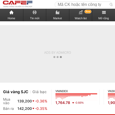
New
Home
Tin mới
Market
Watch list
Mở rộng
Giá vàng SJC
Giá bạc
VNINDEX
VN30
Mua
139,200
-0.36%
1,764.78
1,9
vào
-0.66%
Bán ra
142,200
-0.35%