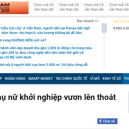
Chọn mã CK
Chọn mã CK
Chọn mã CK
Chọn mã CK
cần theo dõi
cần theo dõi
cần theo dõi
cần theo dõi
Đọc nhanh >>
 ‘siêu trái cây' ở Việt Nam, người dân tại Kenya bất ngờ
3 năm được thu hoạch, sản lượng không đủ để bán
uối xong KHÔNG NÊN vứt vỏ?
 bệnh viện đạt doanh thu gần 1.000 tỷ đồng chỉ trong nửa
gần 200 tỷ đưa công nghệ tiên tiến nhất thế giới về
p chí Mỹ vinh danh
ỉnh núi ít người biết cao hơn 3.000 m: Sở hữu rừng đỗ
 nhất Tây Bắc, mùa đông phủ băng giá trắng xóa
 bộ trạm y tế ở Đắk Lắk
P
NGÂN HÀNG
SMART MONEY
TÀI CHÍNH QUỐC TẾ
VĨ MÔ
KINH TẾ SỐ
TH
 Chủ tịch xinh đẹp sinh năm 1999 ra sao?
ỷ USD từ xe điện năm 2025-2026, ước tính lỗ thêm 3,3 tỷ
 nữ khởi nghiệp vươn lên thoát
6-2027
nh thép lỗ lũy kế hơn 3.800 tỷ, khoản phải trả nhóm Vin
1.424 tỷ đồng
nữa, chứng khoán Việt Nam đón một thông tin quan
Chia sẻ
ên 29 cổ phiếu có thể đón dòng vốn tỷ USD sau nâng hạng