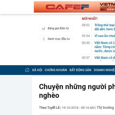
MỚI NHẤT!
06:01
Trồng thử loại
Bảng giá điện tử
đổi đời: Hơn 
05:34
Vì sao ăn ch
Danh mục đầu tư
00:40
Việt Nam có 1
năm: Từng chi 
nước, được tạ
00:37
Việt Nam có đ
quyên đẹp bậc
00:27
Khởi tố 7 cán
XÃ HỘI
CHỨNG KHOÁN
BẤT ĐỘNG SẢN
DOANH NGHIỆ
00:26
Chữ ký của nữ
00:07
Honda lỗ 10 t
Chuyện những người phụ
USD năm 202
nghèo
00:04
Cựu vương ngà
tăng từ 0 lên 
00:04
Đúng 15 ngày 
Thị trường
Theo Tuyết Lê
|
19-10-2018 - 08:14 AM
|
trọng
00:03
Vietcap gọi t