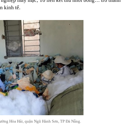
g nghiệp may mặc; Tổ liên kết thú nhồi bông… trở thành
n kinh tế.
phường Hòa Hải, quận Ngũ Hành Sơn, TP Đà Nẵng.