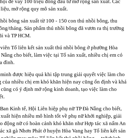
ội để vay 100 triệu đồng đầu tư mở rộng sản xuất. Các
liệu, mở rộng quy mô sản xuất.
nhồi bông sản xuất từ 100 - 150 con thú nhồi bông, thu
đồng/tháng. Sản phẩm thú nhồi bông đã vươn ra thị trường
ãi và TP HCM.
 viên Tổ liên kết sản xuất thú nhồi bông ở phường Hòa
ẵng cho biết, làm việc tại Tổ sản xuất, nhiều chị em có
a đình.
minh được hiệu quả khi tập trung giải quyết việc làm cho
g của nhiều chị em khó khăn hiện nay cũng ổn định và khá
t cũng có ý định mở rộng kinh doanh, tạo việc làm cho
ết.
an Kinh tế, Hội Liên hiệp phụ nữ TP Đà Nẵng cho biết,
 xuất hiện nhiều mô hình tốt về phụ nữ khởi nghiệp, giải
lao động nữ có hoàn cảnh khó khăn như Hợp tác xã nấm An
ác xã gà Nhơn Phát ở huyện Hòa Vang hay Tổ liên kết sản