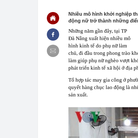
00:03
Trung Quốc tu
giới siêu giàu
Nhiều mô hình khởi nghiệp th
động nữ trở thành những điểm 
00:02
Một cổ phiếu H
quý 2 đột biến
Những năm gần đây, tại TP
00:02
Vinpearl cần 
Đà Nẵng xuất hiện nhiều mô
đến từ đâu?
hình kinh tế do phụ nữ làm
00:02
Agriseco gọi 
chủ, đi đầu trong phong trào kh
00:01
Không chỉ lãi 
làm giúp phụ nữ nghèo vượt khó
ngay sau khi 
Gòn?
phát triển kinh tế xã hội ở địa 
00:01
Công ty may c
Nhận trẻ từ 12
Tổ hợp tác may gia công ở phư
00:01
“Gà đẻ trứng
quyết hàng chục lao động là nh
năm nay, lợi 
sản xuất.
00:01
Cuba vừa đón 
23:48
Mỹ nhân cổ tr
đang được bà
23:40
Một thế lực v