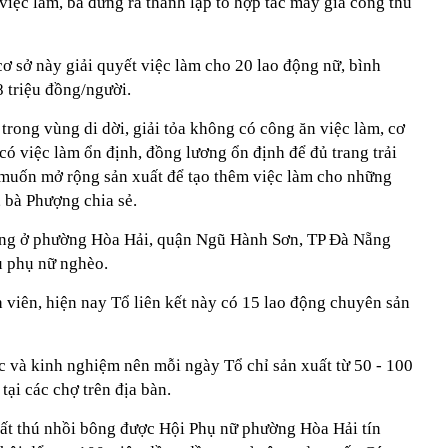
 việc làm, bà đứng ra thành lập tổ hợp tác may gia công thu
ơ sở này giải quyết việc làm cho 20 lao động nữ, bình
8 triệu đồng/người.
 trong vùng di dời, giải tỏa không có công ăn việc làm, cơ
 có việc làm ổn định, đồng lương ổn định để đủ trang trải
 muốn mở rộng sản xuất để tạo thêm việc làm cho những
 bà Phượng chia sẻ.
bông ở phường Hòa Hải, quận Ngũ Hành Sơn, TP Đà Nẵng
ều phụ nữ nghèo.
 viên, hiện nay Tổ liên kết này có 15 lao động chuyên sản
c và kinh nghiệm nên mỗi ngày Tổ chỉ sản xuất từ 50 - 100
tại các chợ trên địa bàn.
uất thú nhồi bông được Hội Phụ nữ phường Hòa Hải tín