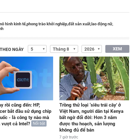
mô hình kinh tế,
phong trào khởi nghiệp,
đất sản xuất,
lao động nữ,
nh
XEM
 THEO NGÀY
y rồi cũng đến: HP,
Trồng thử loại ‘siêu trái cây' ở
cer bắt đầu sử dụng chip
Việt Nam, người dân tại Kenya
uốc - là công ty nào mà
bất ngờ đổi đời: Hơn 3 năm
 vượt cả Intel?
được thu hoạch, sản lượng
Nổi bật
không đủ để bán
7 giờ trước