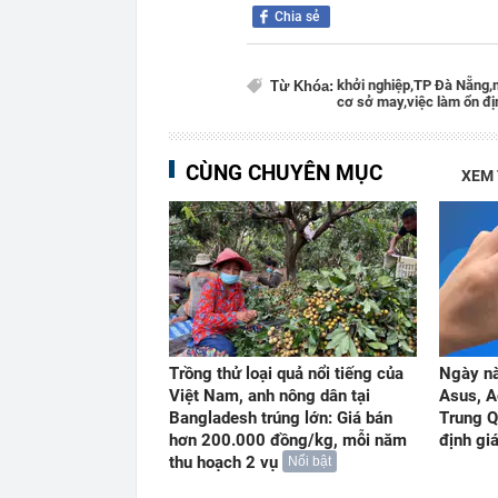
Chia sẻ
khởi nghiệp,
TP Đà Nẵng,
Từ Khóa:
cơ sở may,
việc làm ổn đị
CÙNG CHUYÊN MỤC
XEM
Trồng thử loại quả nổi tiếng của
Ngày nà
Việt Nam, anh nông dân tại
Asus, A
Bangladesh trúng lớn: Giá bán
Trung Q
hơn 200.000 đồng/kg, mỗi năm
định giá
thu hoạch 2 vụ
Nổi bật