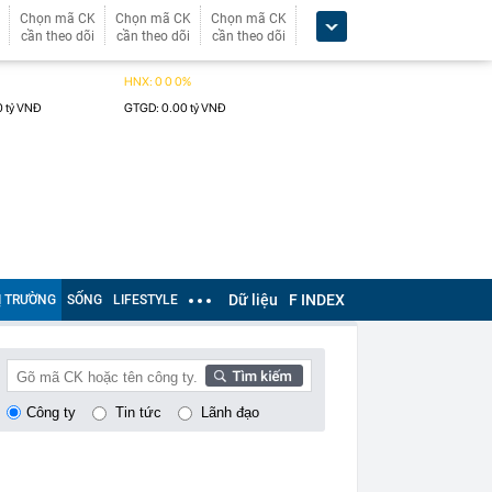
Chọn mã CK
Chọn mã CK
Chọn mã CK
cần theo dõi
cần theo dõi
cần theo dõi
Dữ liệu
F INDEX
Ị TRƯỜNG
SỐNG
LIFESTYLE
Công ty
Tin tức
Lãnh đạo