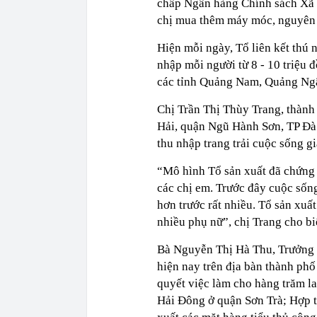
chấp Ngân hàng Chính sách Xã h
chị mua thêm máy móc, nguyên 
Hiện mỗi ngày, Tổ liên kết thú 
nhập mỗi người từ 8 - 10 triệu 
các tỉnh Quảng Nam, Quảng Ng
Chị Trần Thị Thùy Trang, thành
Hải, quận Ngũ Hành Sơn, TP Đà N
thu nhập trang trải cuộc sống gi
“Mô hình Tổ sản xuất đã chứng 
các chị em. Trước đây cuộc sốn
hơn trước rất nhiều. Tổ sản xuấ
nhiều phụ nữ”, chị Trang cho bi
Bà Nguyễn Thị Hà Thu, Trưởng B
hiện nay trên địa bàn thành phố
quyết việc làm cho hàng trăm 
Hải Đông ở quận Sơn Trà; Hợp t