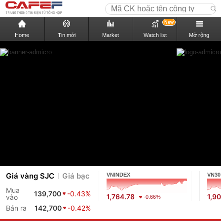
New
Home
Tin mới
Market
Watch list
Mở rộng
Giá vàng SJC
Giá bạc
VNINDEX
VN30
Mua
139,700
-0.43%
1,764.78
1,9
vào
-0.66%
Bán ra
142,700
-0.42%