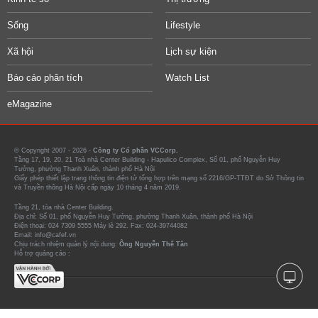
Sống
Lifestyle
Xã hội
Lịch sự kiện
Báo cáo phân tích
Watch List
eMagazine
© Copyright 2007 - 2026 -
Công ty Cổ phần VCCorp.
Tầng 17, 19, 20, 21 Toà nhà Center Building - Hapulico Complex, Số 01, phố Nguyễn Huy
Tưởng, phường Thanh Xuân, thành phố Hà Nội
Giấy phép thiết lập trang thông tin điện tử tổng hợp trên mạng số 2216/GP-TTĐT do Sở Thông tin
và Truyền thông Hà Nội cấp ngày 10 tháng 4 năm 2019.
Tầng 21, tòa nhà Center Building.
Địa chỉ: Số 01, phố Nguyễn Huy Tưởng, phường Thanh Xuân, thành phố Hà Nội
Điện thoại: 024 7309 5555 Máy lẻ 292. Fax: 024-39744082
Email: info@cafef.vn
Chịu trách nhiệm quản lý nội dung:
Ông Nguyễn Thế Tân
Hỗ trợ quảng cáo :