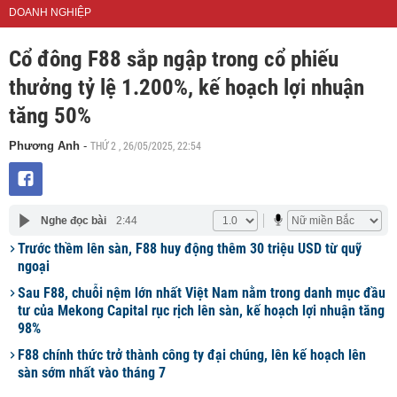
DOANH NGHIỆP
Cổ đông F88 sắp ngập trong cổ phiếu
thưởng tỷ lệ 1.200%, kế hoạch lợi nhuận
tăng 50%
THỨ 2 , 26/05/2025, 22:54
Phương Anh
-
Nghe đọc bài
2:44
Trước thềm lên sàn, F88 huy động thêm 30 triệu USD từ quỹ
ngoại
Sau F88, chuỗi nệm lớn nhất Việt Nam nằm trong danh mục đầu
tư của Mekong Capital rục rịch lên sàn, kế hoạch lợi nhuận tăng
98%
F88 chính thức trở thành công ty đại chúng, lên kế hoạch lên
sàn sớm nhất vào tháng 7