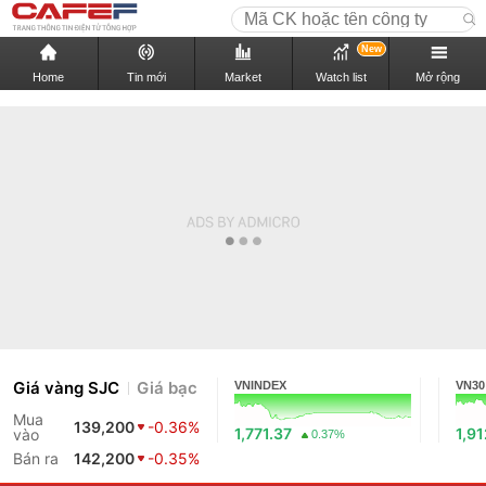
New
Home
Tin mới
Market
Watch list
Mở rộng
Giá vàng SJC
Giá bạc
VNINDEX
VN30
Mua
139,200
-0.36%
1,771.37
1,9
vào
0.37%
Bán ra
142,200
-0.35%