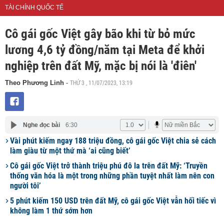
TÀI CHÍNH QUỐC TẾ
Cô gái gốc Việt gây bão khi từ bỏ mức
lương 4,6 tỷ đồng/năm tại Meta để khởi
nghiệp trên đất Mỹ, mặc bị nói là 'điên'
THỨ 3 , 11/07/2023, 13:19
Theo Phương Linh
-
Nghe đọc bài
6:30
Vài phút kiếm ngay 188 triệu đồng, cô gái gốc Việt chia sẻ cách
làm giàu từ một thứ mà ‘ai cũng biết’
Cô gái gốc Việt trở thành triệu phú đô la trên đất Mỹ: ‘Truyền
thống văn hóa là một trong những phần tuyệt nhất làm nên con
người tôi’
5 phút kiếm 150 USD trên đất Mỹ, cô gái gốc Việt vẫn hối tiếc vì
không làm 1 thứ sớm hơn