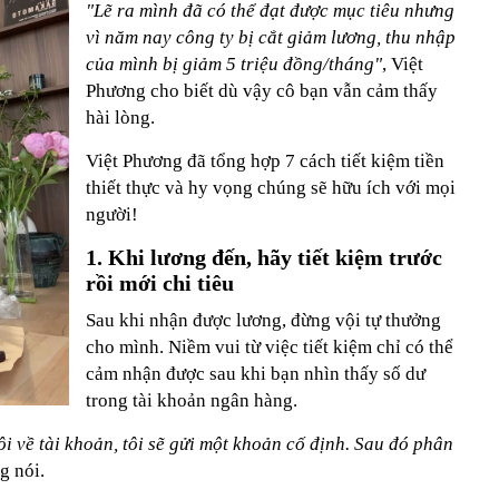
"Lẽ ra mình đã có thể đạt được mục tiêu nhưng
vì năm nay công ty bị cắt giảm lương, thu nhập
của mình bị giảm 5 triệu đồng/tháng"
, Việt
Phương cho biết dù vậy cô bạn vẫn cảm thấy
hài lòng.
Việt Phương đã tổng hợp 7 cách tiết kiệm tiền
thiết thực và hy vọng chúng sẽ hữu ích với mọi
người!
1. Khi lương đến, hãy tiết kiệm trước
rồi mới chi tiêu
Sau khi nhận được lương, đừng vội tự thưởng
cho mình. Niềm vui từ việc tiết kiệm chỉ có thể
cảm nhận được sau khi bạn nhìn thấy số dư
trong tài khoản ngân hàng.
i về tài khoản, tôi sẽ gửi một khoản cố định. Sau đó phân
g nói.