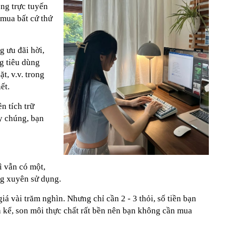
ộng trực tuyến
 mua bất cứ thứ
g ưu đãi hời,
g tiêu dùng
t, v.v. trong
ết.
n tích trữ
y chúng, bạn
ì vẫn có một,
ng xuyên sử dụng.
iá vài trăm nghìn. Nhưng chỉ cần 2 - 3 thỏi, số tiền bạn
hưa kể, son môi thực chất rất bền nên bạn không cần mua