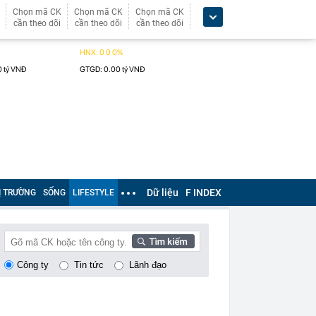
Chọn mã CK
Chọn mã CK
Chọn mã CK
cần theo dõi
cần theo dõi
cần theo dõi
Dữ liệu
F INDEX
Ị TRƯỜNG
SỐNG
LIFESTYLE
Công ty
Tin tức
Lãnh đạo