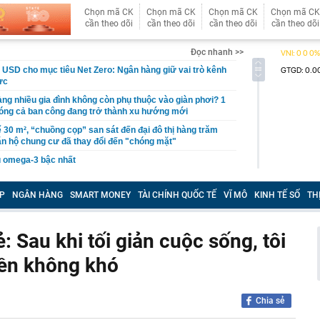
Chọn mã CK
Chọn mã CK
Chọn mã CK
Chọn mã CK
cần theo dõi
cần theo dõi
cần theo dõi
cần theo dõi
Đọc nhanh >>
ỷ USD cho mục tiêu Net Zero: Ngân hàng giữ vai trò kênh
ực
àng nhiều gia đình không còn phụ thuộc vào giàn phơi? 1
 phóng cả ban công đang trở thành xu hướng mới
ể 30 m², “chuồng cọp” san sát đến đại đô thị hàng trăm
ăn hộ chung cư đã thay đổi đến "chóng mặt"
àu omega-3 bậc nhất
ả ‘đến từ thiên đường’ của Việt Nam, anh nông dân Ấn Độ
lớn, chỉ bán hạt giống cũng kiếm bộn tiền
P
NGÂN HÀNG
SMART MONEY
TÀI CHÍNH QUỐC TẾ
VĨ MÔ
KINH TẾ SỐ
TH
ơi "1 con gà gáy 3 nước cùng nghe" ở ngay miền Bắc:
ao 1800m, không phải lúc nào cũng tới được
: Sau khi tối giản cuộc sống, tôi
 chờ giá giảm sâu, chuyên gia nói thẳng: “Khó!”
tiền không khó
ản: Một lần “đau” để quay về đúng giá trị sẽ tốt hơn
 phấn ngắn hạn rồi lại phải trả giá
USD có tháng 7 tệ nhất trong lịch sử hoạt động
Chia sẻ
 thường từ nhóm cư dân, công an đồng loạt ập vào khám
 hộ tại một khu đô thị ở Gia Lâm: Bóc trần đường dây rửa