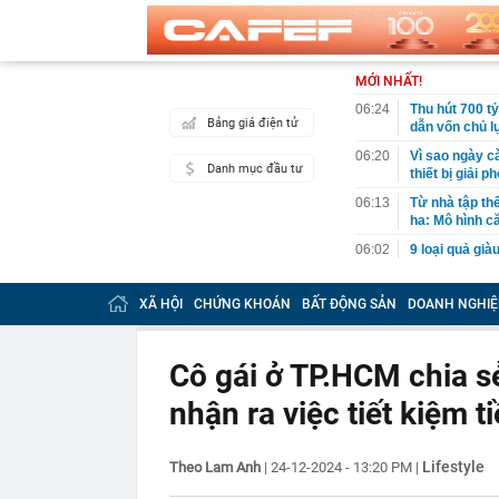
MỚI NHẤT!
06:24
Thu hút 700 t
Bảng giá điện tử
dẫn vốn chủ l
06:20
Vì sao ngày c
Danh mục đầu tư
thiết bị giải
06:13
Từ nhà tập th
ha: Mô hình c
06:02
9 loại quả gi
06:01
Trồng loại qu
bất ngờ trúng 
XÃ HỘI
CHỨNG KHOÁN
BẤT ĐỘNG SẢN
DOANH NGHIỆ
06:00
Việt Nam có n
Nằm trên độ c
Cô gái ở TP.HCM chia sẻ
05:55
Người mua nhà
nhận ra việc tiết kiệm 
05:46
Sếp bất động s
nhiều lần hưng
05:01
Quỹ ngoại tỷ 
Lifestyle
Theo Lam Anh
|
24-12-2024 - 13:20 PM
|
01:14
Phát hiện bất
xét nhiều căn