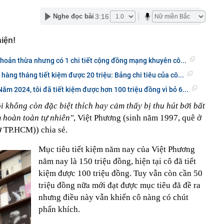
0 tỷ
3:16
Nghe đọc bài
khó nhằn, tài khoản mở mới giảm mạnh
ễn Du SN 1972 mua thành công 1 triệu cổ phiếu, trở
hiện!
 lớn của công ty dệt may Hoàng Thị Loan
đỉnh núi cao thứ 5 Việt Nam, là “ cột mốc thiêng liêng đẹp
khoản thừa nhưng có 1 chi tiết cộng đồng mạng khuyên cô...
ng” ở độ cao trên 3.000m, điểm đến "trong mơ" của dân
, hàng tháng tiết kiệm được 20 triệu: Bảng chi tiêu của cô...
 hệ thống y khoa tư nhân sở hữu 14 bệnh viện, 2.900
Năm 2024, tôi đã tiết kiệm được hơn 100 triệu đồng vì bỏ 6...
vừa được vinh danh "Hệ thống Y khoa tốt nhất Việt Nam
i không còn đặc biệt thích hay cảm thấy bị thu hút bởi bất
hoán bị HoSE cắt margin trong tháng 8
ệm hoàn toàn tự nhiên"
, Việt Phương (sinh năm 1997, quê ở
iệp Việt thu hơn 1 tỷ USD ở nước ngoài trong nửa đầu
ở TP.HCM)) chia sẻ.
i nhuận tăng hơn 120%
Vietcap dự phóng VN-Index có thể chạm mốc 1.885 điểm
Mục tiêu tiết kiệm năm nay của Việt Phương
áng 8
năm nay là 150 triệu đồng, hiện tại cô đã tiết
lượng tiền hơn 62.000 tỷ đồng, lớn hơn cả Vinhomes,
kiệm được 100 triệu đồng. Tuy vẫn còn cần 50
triệu đồng nữa mới đạt được mục tiêu đã đề ra
y Điện Máy Xanh, Bách Hóa Xanh, An Khang, vốn hóa
nhưng điều này vẫn khiến cô nàng có chút
ng DMX
phấn khích.
 nhà cổ, phát hiện 'kho báu' gồm 1.000 đồng tiền vàng và
ấu trong nhiều ngăn bí mật - giá trị hơn 18 tỷ đồng