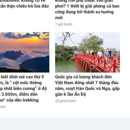
 BIGBANG: Không có vé
không còn phụ thuộc vào giàn
cẩn thận chiêu trò lừa đảo
phơi? 1 thiết bị giải phóng cả ban
công đang trở thành xu hướng
mới
7 giờ trước
 biết đỉnh núi cao thứ 5
Quốc gia có lượng khách đến
m, là “ cột mốc thiêng
Việt Nam đông nhất 7 tháng đầu
ẹp nhất biên cương” ở độ
năm, vượt Hàn Quốc và Nga, gấp
n 3.000m, điểm đến
gần 6 lần Ấn Độ
mơ" của dân trekking
15 phút trước
rước