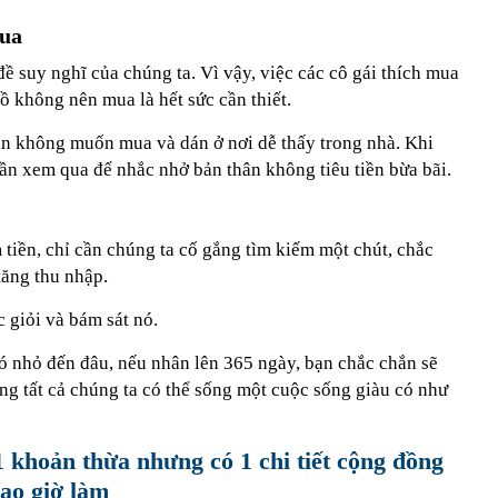
mua
 suy nghĩ của chúng ta. Vì vậy, việc các cô gái thích mua
 không nên mua là hết sức cần thiết.
n không muốn mua và dán ở nơi dễ thấy trong nhà. Khi
n xem qua để nhắc nhở bản thân không tiêu tiền bừa bãi.
 tiền, chỉ cần chúng ta cố gắng tìm kiếm một chút, chắc
tăng thu nhập.
c giỏi và bám sát nó.
có nhỏ đến đâu, nếu nhân lên 365 ngày, bạn chắc chắn sẽ
g tất cả chúng ta có thể sống một cuộc sống giàu có như
1 khoản thừa nhưng có 1 chi tiết cộng đồng
ao giờ làm