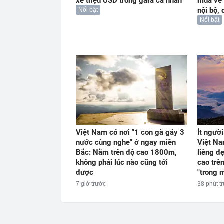
xe triệu USD trong gara cá nhân
mua vé
nội bộ, 
Nổi bật
Nổi bật
Việt Nam có nơi "1 con gà gáy 3
Ít người
nước cùng nghe" ở ngay miền
Việt Na
Bắc: Nằm trên độ cao 1800m,
liêng đ
không phải lúc nào cũng tới
cao trê
được
"trong 
7 giờ trước
38 phút t