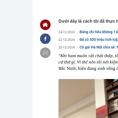
tiền hơn 30.00
00:08
Chứng khoán 
00:08
Chủ tịch Nguy
Dưới đây là cách tôi đã thực 
thành cổ đông
00:05
Ít người biết 
Bảng chi tiêu không 1 
24-12-2024
nhất biên cươ
trekking
Đã có 500 triệu tích luỹ
22-12-2024
00:05
Việt Nam có 1
Cô gái Hà Nội chia sẻ: 
20-12-2024
giường bệnh, 
2026"
"Khi ham muốn vật chất thấp, tô
00:05
56 mã chứng k
cứ thứ gì. Vì thế nên tôi tiết ki
00:03
Một doanh ngh
Bắc Ninh, hiện đang sinh sống 
năm 2026, lợ
00:03
Chứng khoán 
ngay trong th
00:01
VNPT nắm giữ 
Viettel Global
00:01
Nắm trong ta
MWG chỉ nga
00:01
Khám xét ngôi
5 thỏi vàng gi