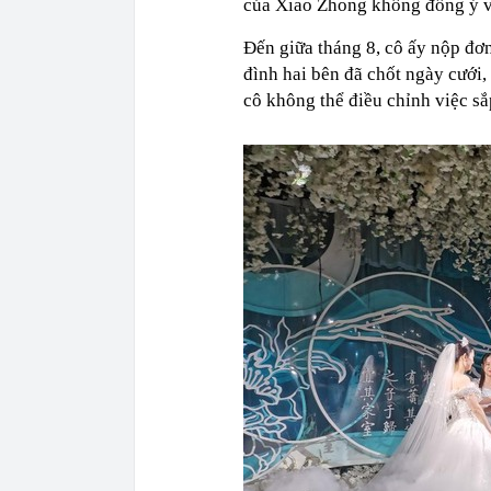
của Xiao Zhong không đồng ý vớ
Đến giữa tháng 8, cô ấy nộp đơn
đình hai bên đã chốt ngày cưới,
cô không thể điều chỉnh việc sắ