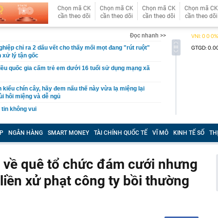
Chọn mã CK
Chọn mã CK
Chọn mã CK
Chọn mã CK
cần theo dõi
cần theo dõi
cần theo dõi
cần theo dõi
Đọc nhanh >>
hiệp chỉ ra 2 dấu vết cho thấy mối mọt đang "rút ruột"
 xử lý tận gốc
ều quốc gia cấm trẻ em dưới 16 tuổi sử dụng mạng xã
 kiểu chín cây, hãy đem nấu thế này vừa lạ miệng lại
ùi hôi miệng và dễ ngủ
tin không vui
 chơi" viễn thông sẽ thay đổi
P
NGÂN HÀNG
SMART MONEY
TÀI CHÍNH QUỐC TẾ
VĨ MÔ
KINH TẾ SỐ
TH
bán DN nắm 7.000 ha đất tại Lào: Giá 60.600 đồng/cp,
11.000 tỷ đồng, gấp rưỡi công ty của ông Trần Bá Dương
g sang mua Kia Sportage HEV, chủ xe chia sẻ: ‘Nội thất
ể về quê tổ chức đám cưới nhưng
 đình 300-500km/ngày vẫn thoải mái, đi phố như xe điện’
 liền xử phạt công ty bồi thường
 Hồ Quốc Dũng đề nghị CMC tiếp tục phát huy mô hình
nước – nhà trường – doanh nghiệp
 ty chứng khoán vừa từ nhiệm
 khẩn cấp Nguyễn Thị Hoa SN 1965