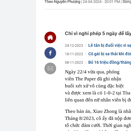
Sốn
Theo Nguyễn Phượng
|
24-04-2024 - 20:01 PM
|
14:46
Các siêu dự á
trọng điểm tr
14:46
Tin không vui
14:44
Người phụ nữ 
quá nhiều, ng
Chỉ vì nghỉ phép 5 ngày để lấy
14:41
Nắng nóng khắ
14:40
Công an cảnh b
Lễ tân bị đuổi việc vì s
24-12-2023
người dân cần
Cô gái bị sa thải khi đò
18-11-2023
14:36
Ăn hàng trăm 
tiết lộ bí mật
Bỏ 16 triệu đồng/tháng
08-11-2023
tuổi...
14:33
Nữ cán bộ thu
Ngày 22/4 vừa qua, phóng
thời sinh viên
viên The Paper đã ghi nhận
14:23
Phát minh của
10 lần thép, 
buổi xét xử vô cùng đặc biệt
trọng
và được xem là có 1-0-2 tại Tò
14:23
Mặt cỏ sân Mỹ
liên quan đến nữ nhân viên bị đ
khi được truy
14:21
Ngày 7/8: Tỷ 
Theo bản án, Xiao Zhong là nhân
Tháng 8/2023, cô ấy đã nộp đơn
tổ chức đám cưới. Thời gian ngh