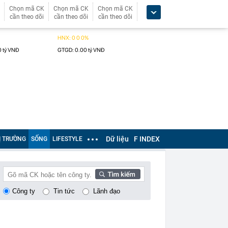
Chọn mã CK
Chọn mã CK
Chọn mã CK
cần theo dõi
cần theo dõi
cần theo dõi
Dữ liệu
F INDEX
Ị TRƯỜNG
SỐNG
LIFESTYLE
Công ty
Tin tức
Lãnh đạo