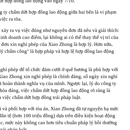
ứt hợp đồng lao động vào ngày 7/10.
g ty chấm dứt hợp đồng lao động giữa hai bên là vi phạm
iệc ra tòa.
 xảy ra vụ việc đúng như nguyên đơn đã nêu và giải thích:
nh doanh cao điểm, lại không ai có thể thay thế vị trí của
i đơn xin nghỉ phép của Xiao Zhong là hợp lý. Hơn nữa,
lý chấm công" là hợp pháp và hợp lệ hợp đồng lao động
nghỉ phép để tổ chức đám cưới ở quê hương là phù hợp với
Xiao Zhong xin nghỉ phép là chính đáng, số ngày xin nghỉ
ã hoàn thành nghĩa vụ của mình. Ngược lại, lý do công ty
hỏa đáng, việc chấm dứt hợp đồng lao động rõ ràng là
 việc chấm dứt hợp đồng trái pháp luật.
ổi và phối hợp với tòa án, Xiao Zhong đã tự nguyện hạ mức
ân tệ (hơn 100 triệu đồng) dựa trên điều kiện hoạt động
ác, mức này không cao hơn tiêu chuẩn pháp lý bồi thường
rái pháp luật.