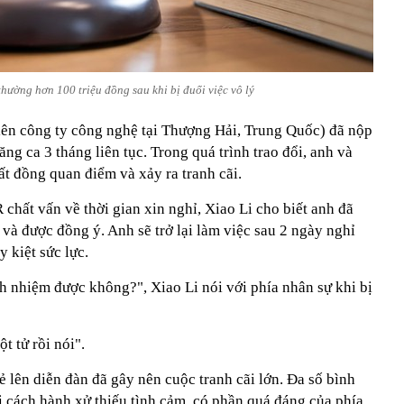
hường hơn 100 triệu đồng sau khi bị đuổi việc vô lý
ên công ty công nghệ tại Thượng Hải, Trung Quốc) đã nộp
ng ca 3 tháng liên tục. Trong quá trình trao đổi, anh và
t đồng quan điểm và xảy ra tranh cãi.
chất vấn về thời gian xin nghỉ, Xiao Li cho biết anh đã
 và được đồng ý. Anh sẽ trở lại làm việc sau 2 ngày nghỉ
 kiệt sức lực.
ách nhiệm được không?", Xiao Li nói với phía nhân sự khi bị
t tử rồi nói".
 lên diễn đàn đã gây nên cuộc tranh cãi lớn. Đa số bình
i cách hành xử thiếu tình cảm, có phần quá đáng của phía