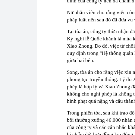
định của công ty nên đã chấm d
Nữ nhân viên cho rằng việc côn
pháp luật nên sau đó đã đưa vụ v
Tại
tòa
án, công ty thừa nhận đã
Kỳ nghỉ lễ Quốc khánh là mùa ki
Xiao Zhong. Do đó, việc từ chố
quy định trong "Hệ thống quản 
giữa hai bên.
Song, tòa án cho rằng việc xin 
phong tục truyền thống. Lý do 
phép là hợp lý và Xiao Zhong đ
không cho nghỉ phép là không t
hình phạt quá nặng và cấu thành
Trong phiên tòa, sau khi trao đ
bồi thường xuống 46.000 nhân d
của công ty và các cân nhắc kh
bị chấm dứt hợp đồng lao động t