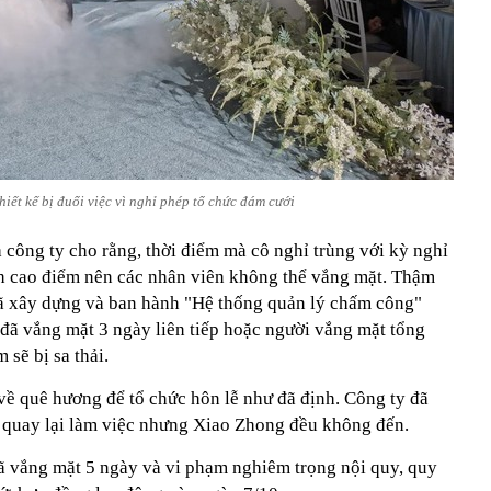
hiết kế bị đuổi việc vì nghỉ phép tổ chức đám cưới
ía công ty cho rằng, thời điểm mà cô nghỉ trùng với kỳ nghỉ
h cao điểm nên các nhân viên không thể vắng mặt. Thậm
 đã xây dựng và ban hành "Hệ thống quản lý chấm công"
đã vắng mặt 3 ngày liên tiếp hoặc người vắng mặt tổng
sẽ bị sa thải.
về quê hương để tổ chức hôn lễ như đã định. Công ty đã
 quay lại làm việc nhưng Xiao Zhong đều không đến.
 vắng mặt 5 ngày và vi phạm nghiêm trọng nội quy, quy