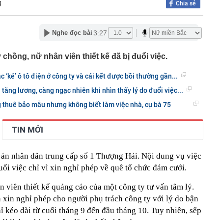
g
Chia sẻ
n cầu vượt sông Hồng, đường vành đai và loạt dự án
ên khắp Hà Nội đang có tiến độ ra sao?
 cho người đợi mua iPhone 18 Pro
3:27
Nghe đọc bài
54 tuổi qua đời vì ung thư tuyến tụy dù chưa bao giờ ăn
uyên nhân từ 4 việc nhiều người làm mỗi tối
 chồng, nữ nhân viên thiết kế đã bị đuổi việc.
c nghiệt đảo lộn cuộc sống ở Hàn Quốc
áo chiêu lừa tinh vi liên quan đến shipper giao hàng,
ạc ‘ké’ ô tô điện ở công ty và cái kết được bồi thường gần...
 đặc biệt cảnh giác
i tăng lương, càng ngạc nhiên khi nhìn thấy lý do đuổi việc...
bát mì vẫn giữ dáng thon gọn, người phụ nữ Nhật Bản
 đốt mỡ là loại đồ uống bán đầy ở Việt Nam
 thuê bảo mẫu nhưng không biết làm việc nhà, cụ bà 75
ế là tiểu thư RMIT từng quản lý khách sạn gia đình từ
, khí chất gây chú ý trên sân golf
TIN MỚI
 Mỹ làm rung chuyển ngành vật liệu: Hợp chất bền gấp
vẫn đạt độ dẻo 15%, mở ra tương lai cho loạt ngành quan
a án nhân dân trung cấp số 1 Thượng Hải. Nội dung vụ việc
 Đình trước trận ĐT Việt Nam vs Campuchia ra sao sau
uổi việc chỉ vì xin nghỉ phép về quê tổ chức đám cưới.
ền thông Đông Nam Á khen hết lời
giá trung tâm tăng 30 đồng
 viên thiết kế quảng cáo của một công ty tư vấn tâm lý.
 xin nghỉ phép cho người phụ trách công ty với lý do bận
ỉ kéo dài từ cuối tháng 9 đến đầu tháng 10. Tuy nhiên, sếp