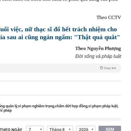
Theo CCTV
uổi việc, nữ thạc sĩ đổ hết trách nhiệm cho
ía sau ai cũng ngán ngẩm: "Thật quá quắt"
Theo Nguyễn Phượng
Đời sống và pháp luật
Copy link
ống quản lý,
vi phạm nghiêm trọng,
chấm dứt hợp đồng,
vi phạm pháp luật,
hỉ phép
XEM
 THEO NGÀY