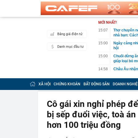
MỚI NHẤT!
15:07
Thợ chuyên ng
Bảng giá điện tử
nhà bạn: Cách
15:00
Ngày càng nhi
Danh mục đầu tư
hội
15:00
Chuối đừng ăn
giúp loại bỏ m
14:58
Châu Âu nhận 
14:58
Với 6G, "cuộc
XÃ HỘI
CHỨNG KHOÁN
BẤT ĐỘNG SẢN
DOANH NGHIỆ
14:57
Bầu Đức chào 
định giá hơn 
14:56
Bán sedan hạn
Cô gái xin nghỉ phép đ
rộng, chở gia
bị sếp đuổi việc, toà án
14:56
Phó Thủ tướng
liên kết Nhà 
hơn 100 triệu đồng
14:54
CEO một công
14:47
Lệnh tạm giữ