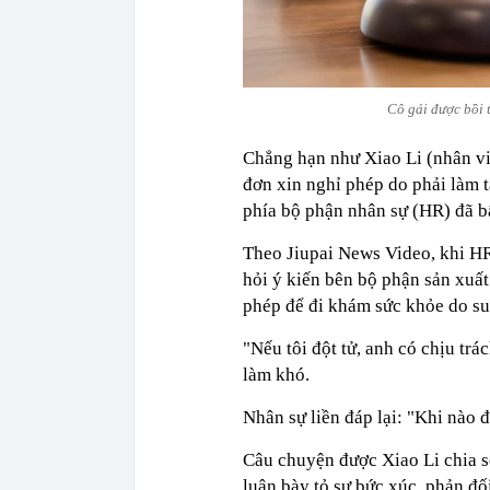
Cô gái được bồi t
Chẳng hạn như Xiao Li (nhân vi
đơn xin nghỉ phép do phải làm tă
phía bộ phận nhân sự (HR) đã bấ
Theo Jiupai News Video, khi HR 
hỏi ý kiến bên bộ phận sản xuất
phép để đi khám sức khỏe do suy
"Nếu tôi đột tử, anh có chịu tr
làm khó.
Nhân sự liền đáp lại: "Khi nào độ
Câu chuyện được Xiao Li chia sẻ
luận bày tỏ sự bức xúc, phản đố