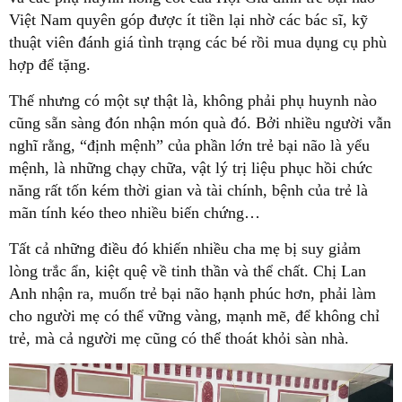
Việt Nam quyên góp được ít tiền lại nhờ các bác sĩ, kỹ
thuật viên đánh giá tình trạng các bé rồi mua dụng cụ phù
hợp để tặng.
Thế nhưng có một sự thật là, không phải phụ huynh nào
cũng sẵn sàng đón nhận món quà đó. Bởi nhiều người vẫn
nghĩ rằng, “định mệnh” của phần lớn trẻ bại não là yểu
mệnh, là những chạy chữa, vật lý trị liệu phục hồi chức
năng rất tốn kém thời gian và tài chính, bệnh của trẻ là
mãn tính kéo theo nhiều biến chứng…
Tất cả những điều đó khiến nhiều cha mẹ bị suy giảm
lòng trắc ẩn, kiệt quệ về tinh thần và thể chất. Chị Lan
Anh nhận ra, muốn trẻ bại não hạnh phúc hơn, phải làm
cho người mẹ có thể vững vàng, mạnh mẽ, để không chỉ
trẻ, mà cả người mẹ cũng có thể thoát khỏi sàn nhà.