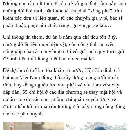
Những nhu cầu rất tinh tế của trẻ và gia đình làm nảy sinh
những đòi hỏi mới, bắt buộc tất cả phải “xông pha”, tìm
kiếm các đơn vị liên quan, từ các chuyên gia y tế, bác sĩ
phẫu thuật, phục hồi chức năng, giày nẹp, xe lăn…
Chị thông tin thêm, dự án 6 năm qua chỉ tiêu tốn 3 tỷ,
nhưng đó là tiền mua hiện vật, còn công tình nguyện,
đóng góp của các chuyên gia thì vô giá, nếu quy theo giờ
để tính tiền thì không biết bao nhiêu mà kể.
Để dự án có thể lan tỏa khắp cả nước, Hội Gia đình trẻ
bại não Việt Nam đồng thời xây dựng mạng lưới ở các
tỉnh, huy động nguồn lực vừa phải và vừa làm vừa xây
đắp dần. 55 chi hội ở các địa phương sẽ thay mặt hội và
dự án coi sóc các con, không chỉ quán xuyến từng trẻ
được nhận hỗ trợ mà còn hướng đến xây dựng cộng đồng
cho các phụ huynh.