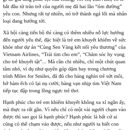
bắt đầu từ trăn trở của người mẹ đã hai lần “tìm đường”
yêu con. Nhưng rất tự nhiên, nó trở thành ngả lối mà nhân
loại đang hướng tới.
Xã hội càng tiến bộ thì càng có thêm nhiều nỗ lực hướng
đến người yếu thế, đặc biệt là trẻ em khuyết khiếm về sức
khỏe như dự án “Cùng Sen Vàng kết nối yêu thương” của
Vietnam Airlines, “Trái tim cho em”, “Chăm sóc hy vọng
cho trẻ khuyết tật”... Mà cần chi nhiều, chỉ một chút quan
tâm nhỏ, ví dụ như quyên góp dặm bay trong chương
trình Miles for Smiles, đã đủ cho hàng nghìn trẻ sứt môi,
hở hàm ếch có lại nụ cười; hàng vạn nhịp tim Việt Nam
tiếp tục đập trong lồng ngực trẻ thơ.
Hạnh phúc cho trẻ em khiếm khuyết không xa xỉ ngần ấy,
mà thực ra rất gần. Vì nếu chỉ có một vài người chạm vào
được thì sao gọi là hạnh phúc? Hạnh phúc là bất cứ ai
cũng có thể chạm vào được, nếu như người ta biết con