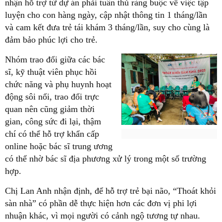
nhận hỗ trợ từ dự án phải tuân thủ ràng buộc về việc tập
luyện cho con hàng ngày, cập nhật thông tin 1 tháng/lần
và cam kết đưa trẻ tái khám 3 tháng/lần, suy cho cùng là
đảm bảo phúc lợi cho trẻ.
Nhóm trao đổi giữa các bác
sĩ, kỹ thuật viên phục hồi
chức năng và phụ huynh hoạt
động sôi nổi, trao đổi trực
quan nên cũng giảm thời
gian, công sức đi lại, thậm
chí có thể hỗ trợ khẩn cấp
online hoặc bác sĩ trung ương
có thể nhờ bác sĩ địa phương xử lý trong một số trường
hợp.
Chị Lan Anh nhận định, để hỗ trợ trẻ bại não, “Thoát khỏi
sàn nhà” có phần dễ thực hiện hơn các đơn vị phi lợi
nhuận khác, vì mọi người có cảnh ngộ tương tự nhau.