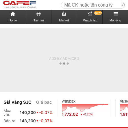
New
Home
Tin mới
Market
Watch list
Mở rộng
Giá vàng SJC
Giá bạc
VNINDEX
VN30
Mua
140,200
-0.07%
1,772.02
1,91
vào
-0.25%
Bán ra
143,200
-0.07%