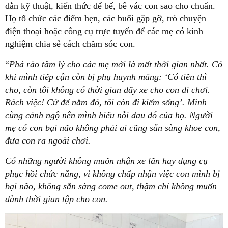
dẫn kỹ thuật, kiến thức để bế, bê vác con sao cho chuẩn.
Họ tổ chức các điểm hẹn, các buổi gặp gỡ, trò chuyện
điện thoại hoặc công cụ trực tuyến để các mẹ có kinh
nghiệm chia sẻ cách chăm sóc con.
“
Phá rào tâm lý cho các mẹ mới là mất thời gian nhất. Có
khi mình tiếp cận còn bị phụ huynh mắng: ‘Có tiền thì
cho, còn tôi không có thời gian đẩy xe cho con đi chơi.
Rách việc! Cứ để nằm đó, tôi còn đi kiếm sống’. Mình
cùng cảnh ngộ nên mình hiểu nỗi đau đó của họ. Người
mẹ có con bại não không phải ai cũng sẵn sàng khoe con,
đưa con ra ngoài chơi.
Có những người không muốn nhận xe lăn hay dụng cụ
phục hồi chức năng, vì không chấp nhận việc con mình bị
bại não, không sẵn sàng come out, thậm chí không muốn
dành thời gian tập cho con.