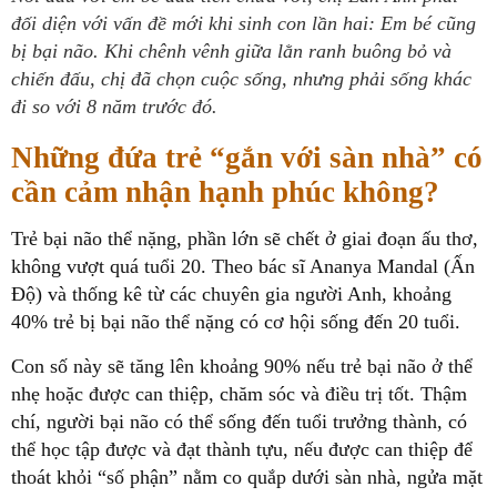
đối diện với vấn đề mới khi sinh con lần hai: Em bé cũng
bị bại não. Khi chênh vênh giữa lằn ranh buông bỏ và
chiến đấu, chị đã chọn cuộc sống, nhưng phải sống khác
đi so với 8 năm trước đó.
Những đứa trẻ “gắn với sàn nhà” có
cần cảm nhận hạnh phúc không?
Trẻ bại não thể nặng, phần lớn sẽ chết ở giai đoạn ấu thơ,
không vượt quá tuổi 20. Theo bác sĩ Ananya Mandal (Ấn
Độ) và thống kê từ các chuyên gia người Anh, khoảng
40% trẻ bị bại não thể nặng có cơ hội sống đến 20 tuổi.
Con số này sẽ tăng lên khoảng 90% nếu trẻ bại não ở thể
nhẹ hoặc được can thiệp, chăm sóc và điều trị tốt. Thậm
chí, người bại não có thể sống đến tuổi trưởng thành, có
thể học tập được và đạt thành tựu, nếu được can thiệp để
thoát khỏi “số phận” nằm co quắp dưới sàn nhà, ngửa mặt