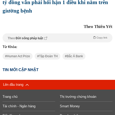
tỷ đồng vẫn phải hối hận 1 điều khi nằm trên
giường bệnh
Theo Thiên Yết
Copy link
Theo
Đời sống pháp luật
Từ Khóa:
Human Act Prize
Tập Đoàn TH
Bắc Á Bank
TIN MỚI CẬP NHẬT
Lên đầu trang
Trang chủ
Thị trường chứng khoán
Tài chính - Ngân hàng
Smart Money