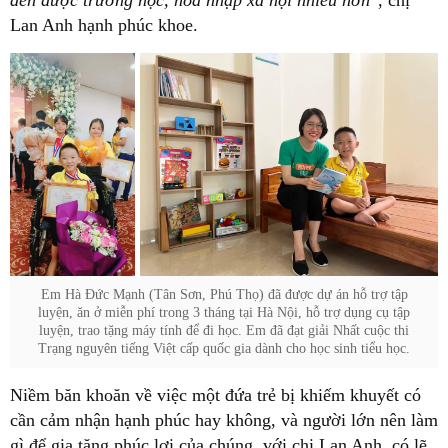
Lan Anh hạnh phúc khoe.
Em Hà Đức Mạnh (Tân Sơn, Phú Thọ) đã được dự án hỗ trợ tập
luyện, ăn ở miễn phí trong 3 tháng tại Hà Nội, hỗ trợ dụng cụ tập
luyện, trao tặng máy tính để đi học. Em đã đạt giải Nhất cuộc thi
Trạng nguyên tiếng Việt cấp quốc gia dành cho học sinh tiểu học.
Niềm băn khoăn về việc một đứa trẻ bị khiếm khuyết có
cần cảm nhận hạnh phúc hay không, và người lớn nên làm
gì để gia tăng phúc lợi của chúng, với chị Lan Anh, có lẽ