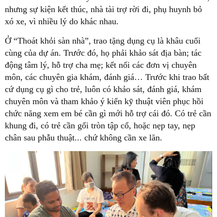
nhưng sự kiện kết thúc, nhà tài trợ rời đi, phụ huynh bỏ
xó xe, vì nhiều lý do khác nhau.
Ở “Thoát khỏi sàn nhà”, trao tặng dụng cụ là khâu cuối
cùng của dự án. Trước đó, họ phải khảo sát địa bàn; tác
động tâm lý, hỗ trợ cha mẹ; kết nối các đơn vị chuyên
môn, các chuyên gia khám, đánh giá… Trước khi trao bất
cứ dụng cụ gì cho trẻ, luôn có khảo sát, đánh giá, khám
chuyên môn và tham khảo ý kiến kỹ thuật viên phục hồi
chức năng xem em bé cần gì mới hỗ trợ cái đó. Có trẻ cần
khung đi, có trẻ cần gối tròn tập cổ, hoặc nẹp tay, nẹp
chân sau phẫu thuật... chứ không cần xe lăn.