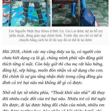
Em Nguyễn Nhật Huy Khoa ở Đức Cơ, Gia Lai được dự án hỗ trợ
phẫu thuật, đóng giày nẹp chỉnh hình. Trước đây em chỉ có thể di
chuyển bằng cách bò lê thì nay đã có thể đi lại được
Hồi 2018, chính các mẹ cũng thấy xa lạ, có người còn
chưa biết dụng cụ là gì, chúng mình phải vận động giải
thích từng tí một. Còn bây giờ thì cha mẹ rất hào hứng,
đăng ký, xếp hàng, muốn đón nhận và sử dụng cho con.
Đó chính là sự gia tăng nhận thức trong cộng đồng gia
đình có trẻ bại não mà không dễ gì có được.
Nhờ nỗ lực từ nhiều phía, “Thoát khỏi sàn nhà” đã thay
đổi nhiều cuộc đời của trẻ bại não. Nhiều trẻ có thể ngồi
lên được, đi lại được bằng đôi chân của mình, nhiều em
đến được trường học, hòa nhập xã hội nhiều hơn
”, chị