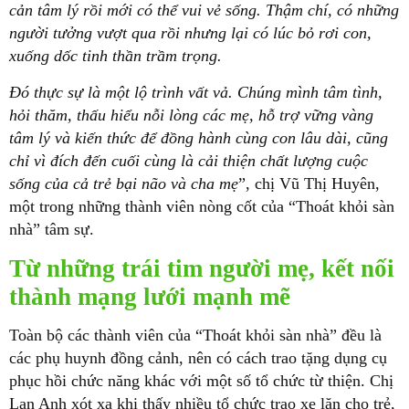
cản tâm lý rồi mới có thể vui vẻ sống. Thậm chí, có những
người tưởng vượt qua rồi nhưng lại có lúc bỏ rơi con,
xuống dốc tinh thần trầm trọng.
Đó thực sự là một lộ trình vất vả. Chúng mình tâm tình,
hỏi thăm, thấu hiểu nỗi lòng các mẹ, hỗ trợ vững vàng
tâm lý và kiến thức để đồng hành cùng con lâu dài, cũng
chỉ vì đích đến cuối cùng là cải thiện chất lượng cuộc
sống của cả trẻ bại não và cha mẹ
”, chị Vũ Thị Huyên,
một trong những thành viên nòng cốt của “Thoát khỏi sàn
nhà” tâm sự.
Từ những trái tim người mẹ, kết nối
thành mạng lưới mạnh mẽ
Toàn bộ các thành viên của “Thoát khỏi sàn nhà” đều là
các phụ huynh đồng cảnh, nên có cách trao tặng dụng cụ
phục hồi chức năng khác với một số tổ chức từ thiện. Chị
Lan Anh xót xa khi thấy nhiều tổ chức trao xe lăn cho trẻ,