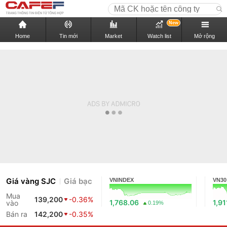
New
Home
Tin mới
Market
Watch list
Mở rộng
Giá vàng SJC
Giá bạc
VNINDEX
VN30
Mua
139,200
-0.36%
1,768.06
1,91
vào
0.19%
Bán ra
142,200
-0.35%