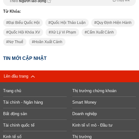
Copy link
Theo
Người lao động
Từ Khóa:
Đại Biểu Quốc Hội
Quốc Hội Thảo Luận
Quy Định Hiện Hành
Quốc Hội Khóa XV
Xử Lý Vi Phạm
Cấm Xuất Cảnh
Nợ Thuế
Hoãn Xuất Cảnh
TIN MỚI CẬP NHẬT
Lên đầu trang
Trang chủ
Thị trường chứng khoán
Tài chính - Ngân hàng
Smart Money
Bất động sản
Doanh nghiệp
Tài chính quốc tế
Kinh tế vĩ mô - Đầu tư
Kinh tế số
Thị trường