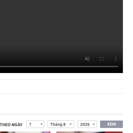
XEM
 THEO NGÀY