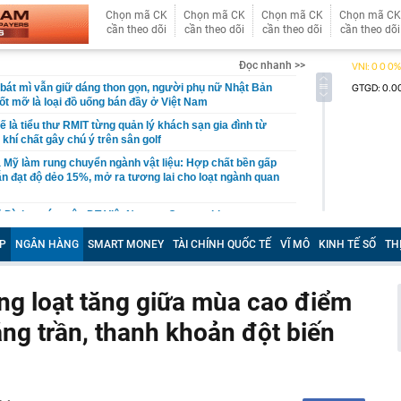
Chọn mã CK
Chọn mã CK
Chọn mã CK
Chọn mã CK
cần theo dõi
cần theo dõi
cần theo dõi
cần theo dõi
Đọc nhanh >>
bát mì vẫn giữ dáng thon gọn, người phụ nữ Nhật Bản
 đốt mỡ là loại đồ uống bán đầy ở Việt Nam
ế là tiểu thư RMIT từng quản lý khách sạn gia đình từ
, khí chất gây chú ý trên sân golf
 Mỹ làm rung chuyển ngành vật liệu: Hợp chất bền gấp
vẫn đạt độ dẻo 15%, mở ra tương lai cho loạt ngành quan
 Đình trước trận ĐT Việt Nam vs Campuchia ra sao sau
ền thông Đông Nam Á khen hết lời
P
NGÂN HÀNG
SMART MONEY
TÀI CHÍNH QUỐC TẾ
VĨ MÔ
KINH TẾ SỐ
TH
giá trung tâm tăng 30 đồng
có cao tốc 60km kết nối tới nước láng giềng: Liên danh
 thầu hơn 5.000 tỷ đồng
ng loạt tăng giữa mùa cao điểm
u chính sách về viễn thông, giao dịch điện tử và chuyển
ăng trần, thanh khoản đột biến
ệ
có thêm 8000 con bò
t Vượng xây công viên câu cá rừng ngập mặn 660 ha
n ở Singapore