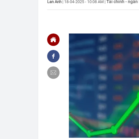
Tài chính - ngân
Lan Anh
|
18-04-2025 - 10:08 AM
|
14:15
Thi hành lệnh 
triệu đồng
14:13
Khách Trung 
theo mùa, ăn 
14:08
Những người đ
có cái nào th
14:02
Thương hiệu t
thừa nhận "kh
14:00
Đại Quang Mi
14:00
TPHCM: Ô tô 
công metro số
14:00
Chuyện lần đầ
13:50
Tiếp viên hàn
Thuê nhà ở TP
13:49
Đại diện xã ở
Hồng, chỉ có 
13:46
Công an cảnh 
13:43
Một thành vi