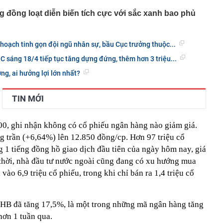
g đồng loạt diễn biến tích cực với sắc xanh bao phủ
oạch tinh gọn đội ngũ nhân sự, bầu Cục trưởng thuộc...
C sáng 18/4 tiếp tục tăng dựng đứng, thêm hơn 3 triệu...
ng, ai hưởng lợi lớn nhất?
TIN MỚI
00, ghi nhận không có cổ phiếu ngân hàng nào giảm giá.
g trần (+6,64%) lên 12.850 đồng/cp. Hơn 97 triệu cổ
 1 tiếng đồng hồ giao dịch đầu tiên của ngày hôm nay, giá
g thời, nhà đầu tư nước ngoài cũng đang có xu hướng mua
ào 6,9 triệu cổ phiếu, trong khi chỉ bán ra 1,4 triệu cổ
SHB đã tăng 17,5%, là một trong những mã ngân hàng tăng
hơn 1 tuần qua.