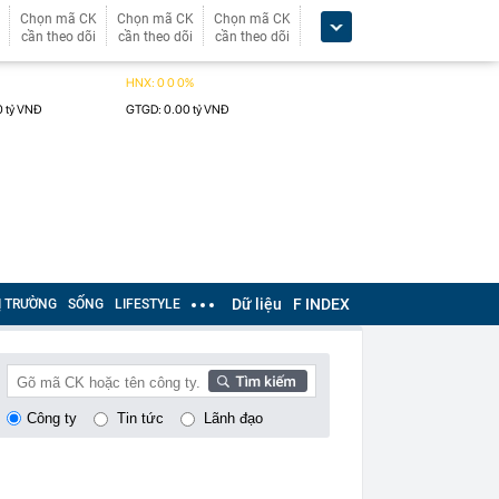
Chọn mã CK
Chọn mã CK
Chọn mã CK
cần theo dõi
cần theo dõi
cần theo dõi
Dữ liệu
F INDEX
Ị TRƯỜNG
SỐNG
LIFESTYLE
Công ty
Tin tức
Lãnh đạo