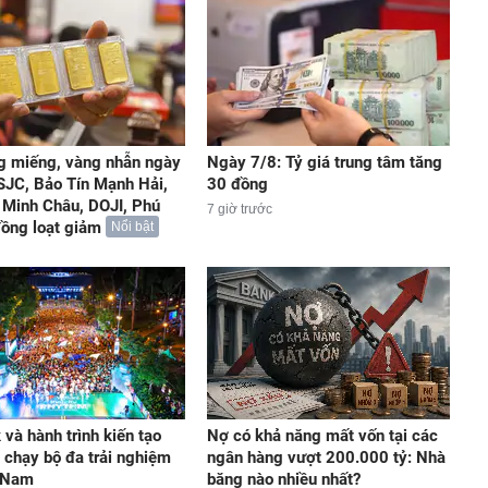
g miếng, vàng nhẫn ngày
Ngày 7/8: Tỷ giá trung tâm tăng
 SJC, Bảo Tín Mạnh Hải,
30 đồng
 Minh Châu, DOJI, Phú
7 giờ trước
 đồng loạt giảm
Nổi bật
và hành trình kiến tạo
Nợ có khả năng mất vốn tại các
 chạy bộ đa trải nghiệm
ngân hàng vượt 200.000 tỷ: Nhà
t Nam
băng nào nhiều nhất?