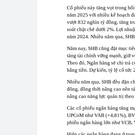
Cổ phiếu này tăng vọt trong bố
năm 2025 với nhiều kế hoạch đá
vượt 832 nghìn tỷ đồng, tăng t
soát chặt chẽ dưới 2%. Lợi nhuậ
năm 2024. Nhiều năm qua, SHB 
Năm nay, SHB cũng đặt mục tiêu
tảng tài chính vững mạnh, giữ 
Theo đó, Ngân hàng sẽ chi trả 
bằng tiền. Dự kiến, tỷ lệ cổ tức
Nhiều năm qua, SHB đều đặn chi 
đông, đồng thời nâng cao nền tả
nâng cao năng lực quản trị theo
Các cổ phiếu ngân hàng tăng mạ
UPCoM như VAB (+4,81%), BVB
phiếu ngân hàng lớn như VCB, V
Hiện các ngân hàng đang ở tro