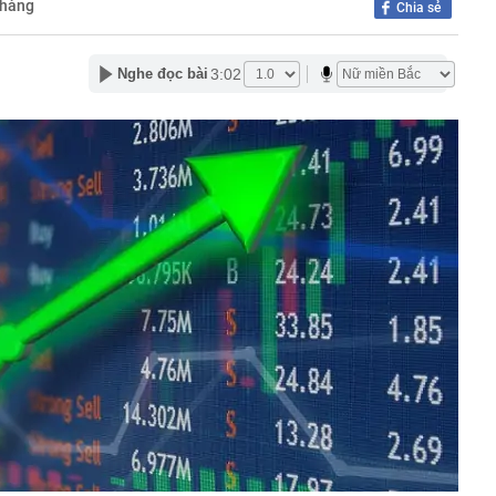
 hàng
Chia sẻ
bắt tạm giam Văn Thị Thúy 37 tuổi liên quan số tiền 400
Quốc mê mẩn thức quà mùa thu này ở Hà Nội: Chỉ bán
3:02
Nghe đọc bài
một lần là nhớ mãi
oản thọ thường có 5 thói quen này vào buổi tối: Không
ì xin chúc mừng!
hời trang Việt thông báo đóng cửa sau 5 năm vận hành,
ông phải lúc nào cũng đẹp như trong ảnh"
nh bất ngờ bổ nhiệm 2 Phó Tổng Giám đốc mới
lưu thông một chiều đường Cách mạng Tháng Tám để thi
 2
u xảy ra ở series Chị Chị Em Em của NSX Will Vũ
g không hãng Vietnam Airlines mang quốc tịch Hàn Quốc:
.HCM sống 1 mình, mê nhất là đi xe ôm công nghệ
 Lai Châu: Không tiếp nhận tiền từ thiện của Huấn Hoa
24 bồn nước
báo tới tất cả người dân khi làm hộ chiếu online
ên HĐQT VPBankS xin từ nhiệm