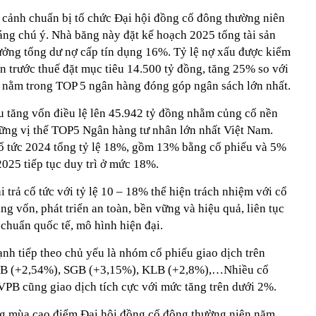
i cảnh chuẩn bị tổ chức Đại hội đồng cổ đông thường niên
ng chú ý. Nhà băng này đặt kế hoạch 2025 tổng tài sản
rưởng tổng dư nợ cấp tín dụng 16%. Tỷ lệ nợ xấu được kiểm
n trước thuế đặt mục tiêu 14.500 tỷ đồng, tăng 25% so với
nằm trong TOP 5 ngân hàng đóng góp ngân sách lớn nhất.
 tăng vốn điều lệ lên 45.942 tỷ đồng nhằm củng cố nền
vững vị thế TOP5 Ngân hàng tư nhân lớn nhất Việt Nam.
cổ tức 2024 tổng tỷ lệ 18%, gồm 13% bằng cổ phiếu và 5%
 2025 tiếp tục duy trì ở mức 18%.
trả cổ tức với tỷ lệ 10 – 18% thể hiện trách nhiệm với cổ
ng vốn, phát triển an toàn, bền vững và hiệu quả, liên tục
 chuẩn quốc tế, mô hình hiện đại.
nh tiếp theo chủ yếu là nhóm cổ phiếu giao dịch trên
 (+2,54%), SGB (+3,15%), KLB (+2,8%),…Nhiều cổ
PB cũng giao dịch tích cực với mức tăng trên dưới 2%.
ng mùa cao điểm Đại hội đồng cổ đông thường niên năm