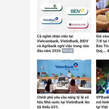
Cả nghìn nhân viên tại
Giá vàn
Vietcombank, VietinBank, BIDV
7/8 tại
và Agribank nghỉ việc trong nửa
Bảo Tín
đầu năm 2026
Quý,...
Nổi bật
Chính phủ yêu cầu nâng tỷ lệ sở
VPBank 
hữu Nhà nước tại VietinBank lên
mô hình
tối thiểu 65%
tại Việ