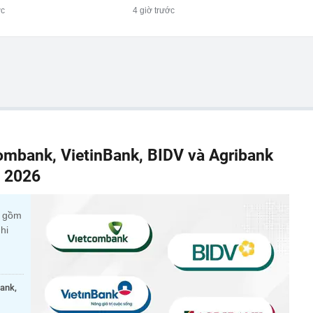
ớc
4 giờ trước
combank, VietinBank, BIDV và Agribank
m 2026
c gồm
hi
bank,
.