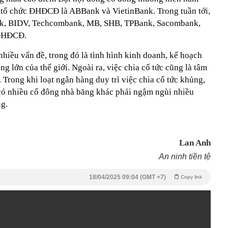
 tổ chức ĐHĐCĐ là ABBank và VietinBank. Trong tuần tới,
nk, BIDV, Techcombank, MB, SHB, TPBank, Sacombank,
 ĐHĐCĐ.
hiều vấn đề, trong đó là tình hình kinh doanh, kế hoạch
g lớn của thế giới. Ngoài ra, việc chia cổ tức cũng là tâm
ong khi loạt ngân hàng duy trì việc chia cổ tức khủng,
có nhiều cổ đông nhà băng khác phải ngậm ngùi nhiều
g.
Lan Anh
An ninh tiền tệ
18/04/2025 09:04 (GMT +7)
Copy link