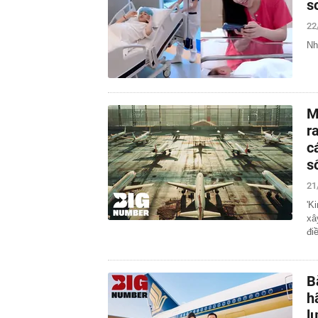
s
22
Nh
M
r
c
s
21
'K
xâ
đi
B
h
l