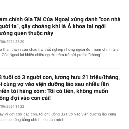
am chính Gia Tài Của Ngoại xứng danh "con nhà
gười ta", gây choáng khi là Á khoa tại ngôi
rường quen thuộc này
/06/2024 22:20
a thân thành cậu cháu trai thất nghiệp nhưng ngoài đời, nam chính Gia
i Của Ngoại lại khiến nhiều người trầm trồ bởi profile "khủng".
8 tuổi có 3 người con, lương hưu 21 triệu/tháng,
ôi cùng vợ vào viện dưỡng lão sau nhiều lần
hiền tới hàng xóm: Tôi có tiền, không muốn
rông đợi vào con cái!
/06/2024 14:22
ay vì đợi chờ các con, tôi chủ động đưa vợ vào viện dưỡng lão cùng
au sinh sống bằng chính tiền của mình.