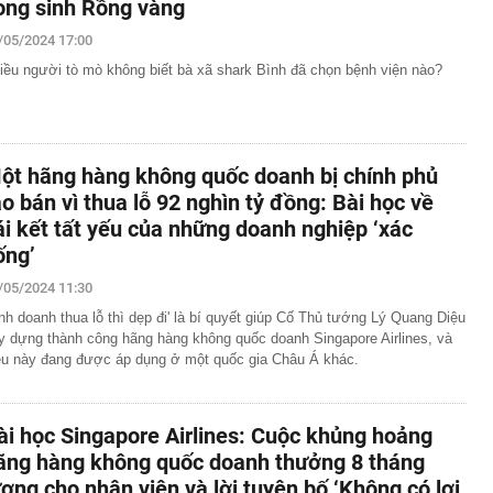
ong sinh Rồng vàng
/05/2024 17:00
iều người tò mò không biết bà xã shark Bình đã chọn bệnh viện nào?
ột hãng hàng không quốc doanh bị chính phủ
ao bán vì thua lỗ 92 nghìn tỷ đồng: Bài học về
ái kết tất yếu của những doanh nghiệp ‘xác
ống’
/05/2024 11:30
inh doanh thua lỗ thì dẹp đi' là bí quyết giúp Cố Thủ tướng Lý Quang Diệu
y dựng thành công hãng hàng không quốc doanh Singapore Airlines, và
ều này đang được áp dụng ở một quốc gia Châu Á khác.
ài học Singapore Airlines: Cuộc khủng hoảng
ãng hàng không quốc doanh thưởng 8 tháng
ương cho nhân viên và lời tuyên bố ‘Không có lợi