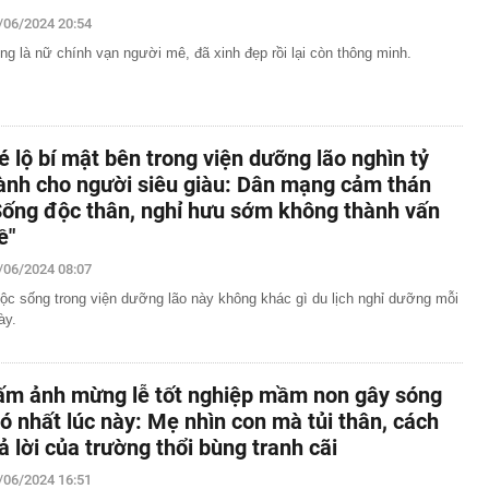
00 mét xuống đáy biển, phát hiện mỏ dầu khí trữ lượng
/06/2024 20:54
ngoài khơi Việt Nam
ng là nữ chính vạn người mê, đã xinh đẹp rồi lại còn thông minh.
inh giao dịch chuyển khoản 35 triệu đồng tới tài khoản
SN 1984, thanh niên SN 2000 được mời tới làm việc
 Lan chú ý: Từ 16/10, sân bay có thể mở vali để kiểm tra
ành khách không có mặt
é lộ bí mật bên trong viện dưỡng lão nghìn tỷ
báo hiệu phong thủy rất tốt
ành cho người siêu giàu: Dân mạng cảm thán
hất nhì Việt Nam và vợ hơn 4 tuổi của Bình Minh "dính
" từ Việt Nam sang Mỹ
Sống độc thân, nghỉ hưu sớm không thành vấn
liên tục trồi lên từ nền nhà, gia chủ gọi người kiểm tra rồi
ề"
ải sơ tán
/06/2024 08:07
 700 tỷ giờ bán cà phê ở phường Hoà Hưng (TP.HCM),
iền "vỡ trận"
ộc sống trong viện dưỡng lão này không khác gì du lịch nghỉ dưỡng mỗi
ày.
ngủ, người phụ nữ sốt cao liên tục, phổi tổn thương hơn
sĩ cảnh báo mối nguy ít ai ngờ ngay trong nhà
sterD cảnh báo nóng, tuyên bố hành động pháp lý
ấm ảnh mừng lễ tốt nghiệp mầm non gây sóng
trộm bánh xe ô tô ở khu đô thị Hà Nội
ió nhất lúc này: Mẹ nhìn con mà tủi thân, cách
ứng dụng Android có thể âm thầm theo dõi vị trí người
rả lời của trường thổi bùng tranh cãi
/06/2024 16:51