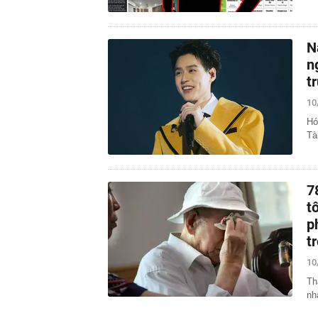
N
n
t
10
Hó
Tà
7
t
p
t
10
Th
nh