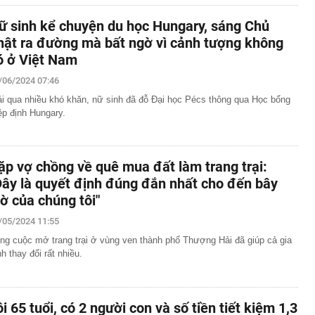
ữ sinh kể chuyện du học Hungary, sáng Chủ
hật ra đường mà bất ngờ vì cảnh tượng không
ó ở Việt Nam
/06/2024 07:46
ải qua nhiều khó khăn, nữ sinh đã đỗ Đại học Pécs thông qua Học bổng
ệp định Hungary.
ặp vợ chồng về quê mua đất làm trang trại:
Đây là quyết định đúng đắn nhất cho đến bây
iờ của chúng tôi"
/05/2024 11:55
ng cuộc mở trang trại ở vùng ven thành phố Thượng Hải đã giúp cả gia
nh thay đổi rất nhiều.
ôi 65 tuổi, có 2 người con và số tiền tiết kiệm 1,3