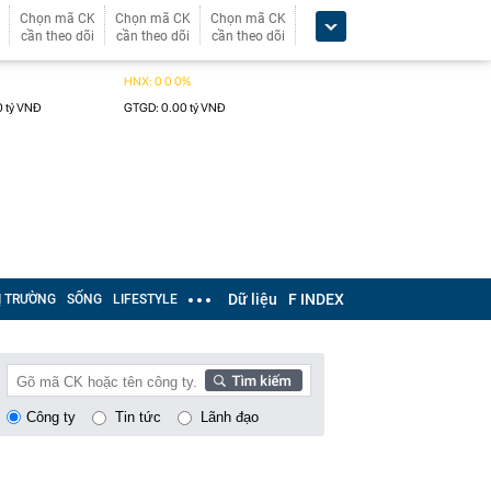
Chọn mã CK
Chọn mã CK
Chọn mã CK
cần theo dõi
cần theo dõi
cần theo dõi
Dữ liệu
F INDEX
Ị TRƯỜNG
SỐNG
LIFESTYLE
Công ty
Tin tức
Lãnh đạo