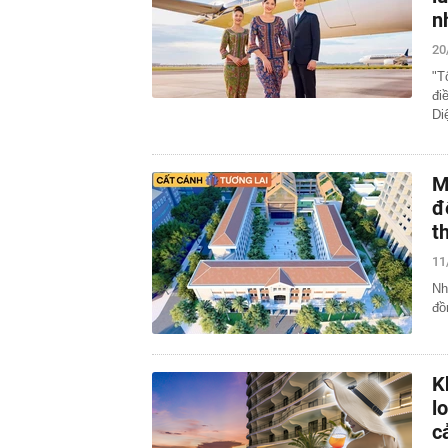
n
20
"T
đi
Di
M
đ
t
11
Nh
đồ
K
l
c