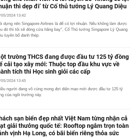
huận thì dẹp đi’ từ Cố thủ tướng Lý Quang Diệu
/05/2024 13:42
ôi dựng nên Singapore Airlines là để có lợi nhuận. Nếu không làm được
ều đó thì tôi sẽ đóng cửa hãng bay", Cố Thủ tướng Singapore Lý Quang
ệu tuyên bố đanh thép.
ột trường THCS đang được đầu tư 125 tỷ đồng
ể cải tạo xây mới: Thuộc top đầu khu vực về
hành tích thi Học sinh giỏi các cấp
/05/2024 13:45
iều người đang vô cùng mong đợi diện mạo mới được đầu tư 125 tỷ
ng của ngôi trường này.
hách sạn biển đẹp nhất Việt Nam từng nhận cả
oạt giải thưởng quốc tế: Rooftop ngắm trọn toàn
ảnh vịnh Hạ Long, có bãi biển riêng thỏa sức