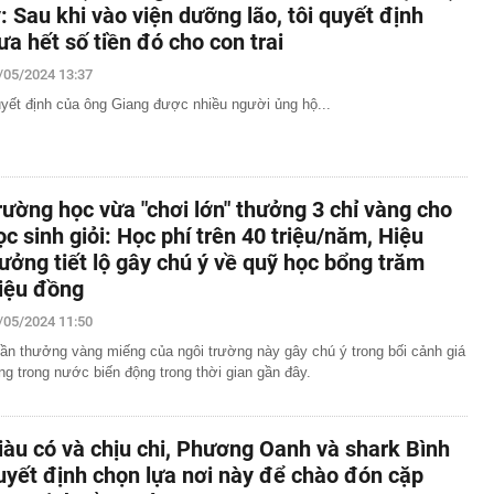
ỷ: Sau khi vào viện dưỡng lão, tôi quyết định
ưa hết số tiền đó cho con trai
/05/2024 13:37
yết định của ông Giang được nhiều người ủng hộ...
rường học vừa "chơi lớn" thưởng 3 chỉ vàng cho
ọc sinh giỏi: Học phí trên 40 triệu/năm, Hiệu
rưởng tiết lộ gây chú ý về quỹ học bổng trăm
riệu đồng
/05/2024 11:50
ần thưởng vàng miếng của ngôi trường này gây chú ý trong bối cảnh giá
ng trong nước biến động trong thời gian gần đây.
iàu có và chịu chi, Phương Oanh và shark Bình
uyết định chọn lựa nơi này để chào đón cặp