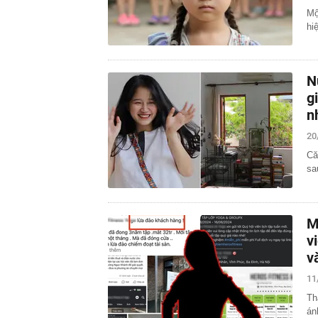
Mộ
hi
N
g
n
20
Că
sa
M
v
v
11
Th
án