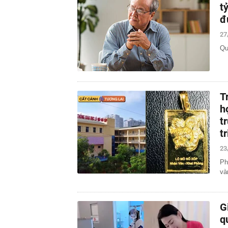
t
đ
27
Qu
T
h
t
t
23
Ph
và
G
q