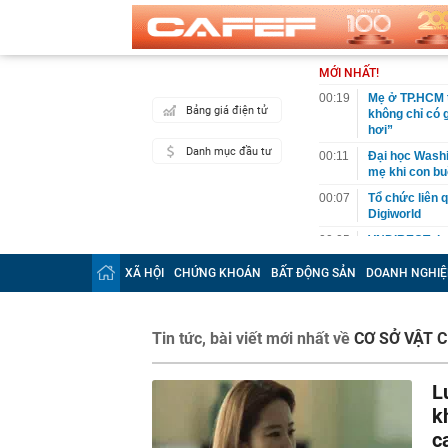
MỚI NHẤT!
00:19
Mẹ ở TP.HCM t
Bảng giá điện tử
không chỉ có 
hơi”
Danh mục đầu tư
00:11
Đại học Washin
mẹ khi con bu
00:07
Tổ chức liên 
Digiworld
00:05
VNDIRECT đưa
khoán
XÃ HỘI
CHỨNG KHOÁN
BẤT ĐỘNG SẢN
DOANH NGHIỆ
00:04
Doanh nghiệp 
đăng ký vào n
00:03
Lịch chốt quy
Tin tức, bài viết mới nhất về
CƠ SỞ VẬT 
tức tiền mặt 
00:02
"Sự thật" về 
L
00:01
Chuyên gia ch
vào nhịp són
k
00:01
Giá vàng tăng 
c