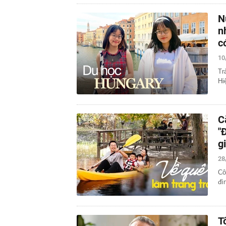
N
n
c
10
Tr
Hi
C
"
g
28
Cô
đì
T