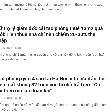
t tấm ảnh mừng lễ tốt nghiệp mầm non tưởng bình thường nhưng xuất
ện một chi tiết khiến phụ huynh chạnh lòng.
ữ trợ lý giám đốc cải tạo phòng thuê 13m2 quá
iỏi: Tiền thuê nhà chỉ nên chiếm 20-30% thu
hập
/06/2024 18:45
n phòng chỉ 13m2 nhưng truyền cho cô gái này động lực muốn “về nhà"
u ngày dài làm việc.
ột phòng gym 4 sao tại Hà Nội bị tố lừa đảo, hội
iên mất không 32 triệu còn bị chủ trả treo: "Có
ài triệu mà làm loạn lên"
/06/2024 14:08
ậm chí có nhiều hội viên đã làm đơn gửi lên cơ quan chức năng để phản
h về sự việc này.