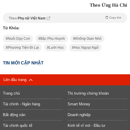
Theo Ứng Hà Chi
Copy link
Theo
Phụ nữ Việt Nam
Từ Khóa:
Nuôi Dạy Con
Bậc Phụ Huynh
Không Gian Nhỏ
Phương Tiện Đi Lại
Lười Học
Học Ngoại Ngữ
TIN MỚI CẬP NHẬT
Lên đầu trang
Trang chủ
Thị trường chứng khoán
Tài chính - Ngân hàng
Smart Money
Bất động sản
Doanh nghiệp
Tài chính quốc tế
Kinh tế vĩ mô - Đầu tư