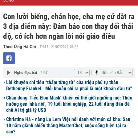
SỐNG
Con lười biếng, chán học, cha mẹ cứ dắt ra
3 địa điểm này: Đảm bảo con thay đổi thái
độ, có ích hơn ngàn lời nói giáo điều
THỨ 5 , 21/07/2022, 06:32
Theo Ứng Hà Chi
-
Nghe đọc bài
2:57
Lời khuyên chi tiêu “thấm từng từ” của triệu phú tự thân
Bethenny Frankel: "Mỗi khoản chi ra phải là một khoản đầu tư"
Chân dung 'Tiểu Elon Musk' khiến cả thế giới ngưỡng mộ: Thừa
hưởng gen 'nhà nòi', 19 tuổi khởi nghiệp, 22 tuổi đứng đầu đế
chế AI trị giá tỷ USD
Christine Hà - nàng Lọ Lem Việt nổi danh với món cá kho: Sau
10 năm giành chiến thắng MasterChef, cuộc sống hiện tại ra
sao?