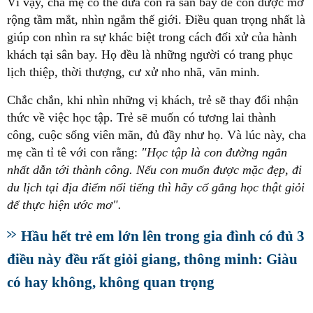
Vì vậy, cha mẹ có thể đưa con ra sân bay để con được mở
rộng tầm mắt, nhìn ngắm thế giới. Điều quan trọng nhất là
giúp con nhìn ra sự khác biệt trong cách đối xử của hành
khách tại sân bay. Họ đều là những người có trang phục
lịch thiệp, thời thượng, cư xử nho nhã, văn minh.
Chắc chắn, khi nhìn những vị khách, trẻ sẽ thay đổi nhận
thức về việc học tập. Trẻ sẽ muốn có tương lai thành
công, cuộc sống viên mãn, đủ đầy như họ. Và lúc này, cha
mẹ cần tỉ tê với con rằng:
"Học tập là con đường ngắn
nhất dẫn tới thành công. Nếu con muốn được mặc đẹp, đi
du lịch tại địa điểm nổi tiếng thì hãy cố gắng học thật giỏi
để thực hiện ước mơ".
Hầu hết trẻ em lớn lên trong gia đình có đủ 3
điều này đều rất giỏi giang, thông minh: Giàu
có hay không, không quan trọng