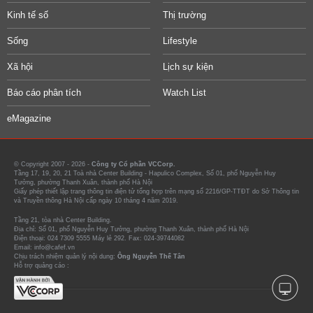
Kinh tế số
Thị trường
Sống
Lifestyle
Xã hội
Lịch sự kiện
Báo cáo phân tích
Watch List
eMagazine
© Copyright 2007 - 2026 -
Công ty Cổ phần VCCorp.
Tầng 17, 19, 20, 21 Toà nhà Center Building - Hapulico Complex, Số 01, phố Nguyễn Huy
Tưởng, phường Thanh Xuân, thành phố Hà Nội
Giấy phép thiết lập trang thông tin điện tử tổng hợp trên mạng số 2216/GP-TTĐT do Sở Thông tin
và Truyền thông Hà Nội cấp ngày 10 tháng 4 năm 2019.
Tầng 21, tòa nhà Center Building.
Địa chỉ: Số 01, phố Nguyễn Huy Tưởng, phường Thanh Xuân, thành phố Hà Nội
Điện thoại: 024 7309 5555 Máy lẻ 292. Fax: 024-39744082
Email: info@cafef.vn
Chịu trách nhiệm quản lý nội dung:
Ông Nguyễn Thế Tân
Hỗ trợ quảng cáo :