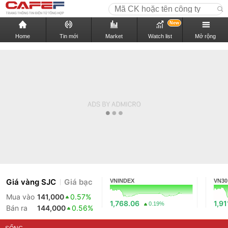
New
Home
Tin mới
Market
Watch list
Mở rộng
Giá vàng SJC
Giá bạc
VNINDEX
VN30
Mua vào
141,000
0.57%
1,768.06
1,91
0.19%
Bán ra
144,000
0.56%