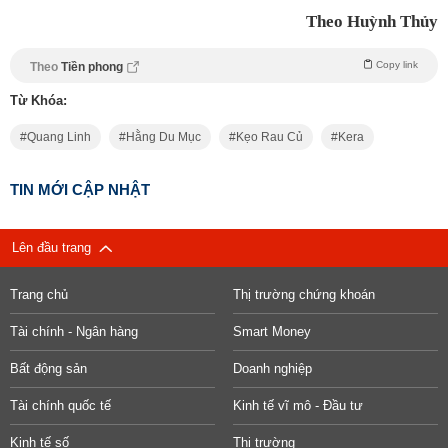
Theo Huỳnh Thủy
Copy link
Theo
Tiền phong
Từ Khóa:
Quang Linh
Hằng Du Mục
Kẹo Rau Củ
Kera
TIN MỚI CẬP NHẬT
Lên đầu trang
Trang chủ
Thị trường chứng khoán
Tài chính - Ngân hàng
Smart Money
Bất động sản
Doanh nghiệp
Tài chính quốc tế
Kinh tế vĩ mô - Đầu tư
Kinh tế số
Thị trường