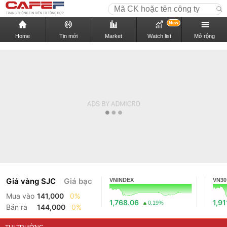
New
Home
Tin mới
Market
Watch list
Mở rộng
Giá vàng SJC
Giá bạc
VNINDEX
VN30
Mua vào
141,000
0%
1,768.06
1,91
0.19%
Bán ra
144,000
0%