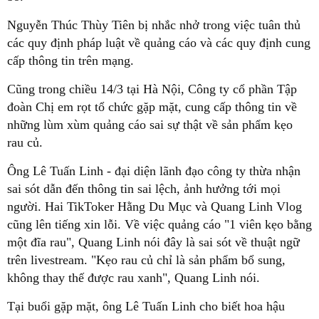
Nguyễn Thúc Thùy Tiên bị nhắc nhở trong việc tuân thủ
các quy định pháp luật về quảng cáo và các quy định cung
cấp thông tin trên mạng.
Cũng trong chiều 14/3 tại Hà Nội, Công ty cổ phần Tập
đoàn Chị em rọt tổ chức gặp mặt, cung cấp thông tin về
những lùm xùm quảng cáo sai sự thật về sản phẩm kẹo
rau củ.
Ông Lê Tuấn Linh - đại diện lãnh đạo công ty thừa nhận
sai sót dẫn đến thông tin sai lệch, ảnh hưởng tới mọi
người. Hai TikToker Hằng Du Mục và Quang Linh Vlog
cũng lên tiếng xin lỗi. Về việc quảng cáo "1 viên kẹo bằng
một đĩa rau", Quang Linh nói đây là sai sót về thuật ngữ
trên livestream. "Kẹo rau củ chỉ là sản phẩm bổ sung,
không thay thế được rau xanh", Quang Linh nói.
Tại buổi gặp mặt, ông Lê Tuấn Linh cho biết hoa hậu