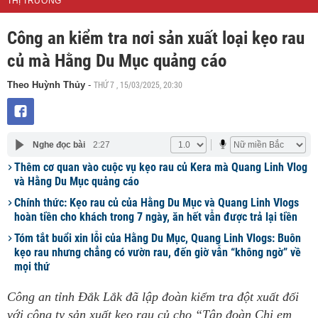
THỊ TRƯỜNG
Công an kiểm tra nơi sản xuất loại kẹo rau
củ mà Hằng Du Mục quảng cáo
THỨ 7 , 15/03/2025, 20:30
Theo Huỳnh Thủy
-
Nghe đọc bài
2:27
Thêm cơ quan vào cuộc vụ kẹo rau củ Kera mà Quang Linh Vlog
và Hằng Du Mục quảng cáo
Chính thức: Kẹo rau củ của Hằng Du Mục và Quang Linh Vlogs
hoàn tiền cho khách trong 7 ngày, ăn hết vẫn được trả lại tiền
Tóm tắt buổi xin lỗi của Hằng Du Mục, Quang Linh Vlogs: Buôn
kẹo rau nhưng chẳng có vườn rau, đến giờ vẫn “không ngờ” về
mọi thứ
Công an tỉnh Đắk Lắk đã lập đoàn kiểm tra đột xuất đối
với công ty sản xuất kẹo rau củ cho “Tập đoàn Chị em