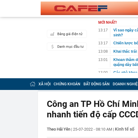
MỚI NHẤT!
13:17
Vì sao ngày cà
Bảng giá điện tử
sinh?
13:17
Chiến lược bó
Danh mục đầu tư
13:08
Khai thác trái
13:01
Khoan thăm dò
quặng dày bất
13:00
Các nhà khoa 
12:45
Xuân Son xúc đ
XÃ HỘI
CHỨNG KHOÁN
BẤT ĐỘNG SẢN
DOANH NGHIỆ
sử đeo băng đ
12:44
Nga bác nghi 
Công an TP Hồ Chí Min
12:21
Vì sao Khánh 
bị khởi tố?
nhanh tiến độ cấp CCC
12:18
Một yếu tố ngo
hàng đầu Việ
12:04
Không phải Sa
Kinh tế số
Theo Hải Yên
|
25-07-2022 - 08:10 AM
|
C, được đánh 