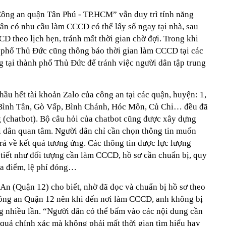
Công an quận Tân Phú - TP.HCM” vẫn duy trì tính năng
n có nhu cầu làm CCCD có thể lấy số ngay tại nhà, sau
D theo lịch hẹn, tránh mất thời gian chờ đợi. Trong khi
 phố Thủ Đức cũng thông báo thời gian làm CCCD tại các
g tại thành phố Thủ Đức để tránh việc người dân tập trung
ầu hết tài khoản Zalo của công an tại các quận, huyện: 1,
, Bình Tân, Gò Vấp, Bình Chánh, Hóc Môn, Củ Chi… đều đã
ng (chatbot). Bộ câu hỏi của chatbot cũng được xây dựng
 dân quan tâm. Người dân chỉ cần chọn thông tin muốn
trả về kết quả tương ứng. Các thông tin được lực lượng
 tiết như đối tượng cần làm CCCD, hồ sơ cần chuẩn bị, quy
địa điểm, lệ phí đóng…
n (Quận 12) cho biết, nhờ đã đọc và chuẩn bị hồ sơ theo
Công an Quận 12 nên khi đến nơi làm CCCD, anh không bị
ng nhiều lần. “Người dân có thể bấm vào các nội dung cần
 quả chính xác mà không phải mất thời gian tìm hiểu hay