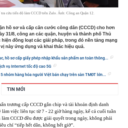
 tra cứu tiến độ làm CCCD trên Zalo. Ảnh: Công an Quận 12.
nhận hồ sơ và cấp căn cước công dân (CCCD) cho hơn
gày 31/8, công an các quận, huyện và thành phố Thủ
 hiện đồng loạt các giải pháp, trong đó nền tảng mạng
vị này ứng dụng và khai thác hiệu quả.
tục, hồ sơ cấp giấy phép nhập khẩu sản phẩm an toàn thông...
ch vụ Internet tốc độ cao 5G
 5 nhóm hàng hóa người Việt bán chạy trên sàn TMĐT lớn...
TIN MỚI
khẩn trương cấp CCCD gắn chip và tài khoản định danh
 làm việc liên tục từ 7 - 22 giờ hàng ngày, kể cả cuối tuần
n làm CCCD đều được giải quyết trong ngày, không phải
êu chí “tiếp hết dân, không hết giờ”.