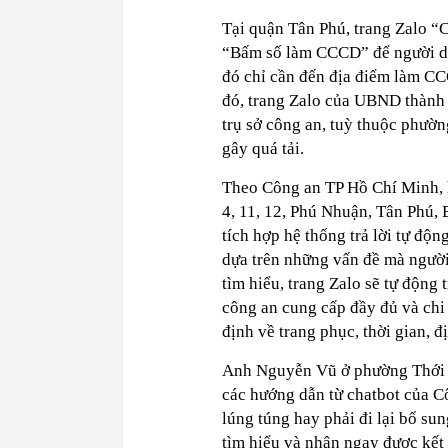
Tại quận Tân Phú, trang Zalo “
“Bấm số làm CCCD” để người dâ
đó chỉ cần đến địa điểm làm CCC
đó, trang Zalo của UBND thành
trụ sở công an, tuỳ thuộc phườn
gây quá tải.
Theo Công an TP Hồ Chí Minh, h
4, 11, 12, Phú Nhuận, Tân Phú
tích hợp hệ thống trả lời tự độ
dựa trên những vấn đề mà người
tìm hiểu, trang Zalo sẽ tự động 
công an cung cấp đầy đủ và chi
định về trang phục, thời gian, 
Anh Nguyễn Vũ ở phường Thới A
các hướng dẫn từ chatbot của 
lúng túng hay phải đi lại bổ su
tìm hiểu và nhận ngay được kết