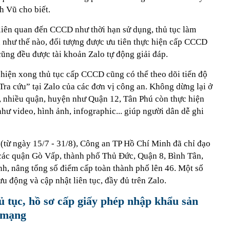
h Vũ cho biết.
liên quan đến CCCD như thời hạn sử dụng, thủ tục làm
ư thế nào, đối tượng được ưu tiên thực hiện cấp CCCD
ũng đều được tài khoản Zalo tự động giải đáp.
 hiện xong thủ tục cấp CCCD cũng có thể theo dõi tiến độ
Tra cứu” tại Zalo của các đơn vị công an. Không dừng lại ở
n, nhiều quận, huyện như Quận 12, Tân Phú còn thực hiện
như video, hình ảnh, infographic... giúp người dân dễ ghi
 (từ ngày 15/7 - 31/8), Công an TP Hồ Chí Minh đã chỉ đạo
các quận Gò Vấp, thành phố Thủ Đức, Quận 8, Bình Tân,
, nâng tổng số điểm cấp toàn thành phố lên 46. Một số
u động và cập nhật liên tục, đầy đủ trên Zalo.
hủ tục, hồ sơ cấp giấy phép nhập khẩu sản
 mạng