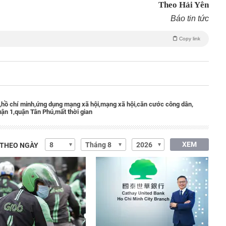
Theo Hải Yên
Báo tin tức
Copy link
,
hồ chí minh,
ứng dụng mạng xã hội,
mạng xã hội,
căn cước công dân,
ận 1,
quận Tân Phú,
mất thời gian
XEM
 THEO NGÀY