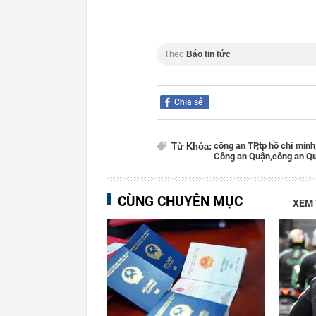
Theo
Báo tin tức
Chia sẻ
công an TP,
tp hồ chí minh
Từ Khóa:
Công an Quận,
công an Qu
CÙNG CHUYÊN MỤC
XEM