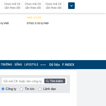
Chọn mã CK
Chọn mã CK
Chọn mã CK
cần theo dõi
cần theo dõi
cần theo dõi
Dữ liệu
F INDEX
Ị TRƯỜNG
SỐNG
LIFESTYLE
Công ty
Tin tức
Lãnh đạo