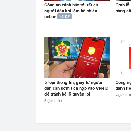
Công an cảnh báo tới tất cả
Grab lỗ
người dân khi làm hộ chiếu
hàng số
online
Nổi bật
5 loại thông tin, giấy tờ người
Công ng
dân cần sớm tích hợp vào VNeID
dành ri
để tránh bỏ lỡ quyền lợi
4 giờ trư
5 giờ trước