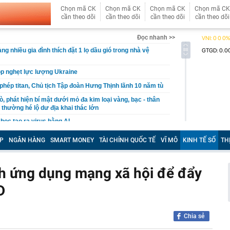
Chọn mã CK
Chọn mã CK
Chọn mã CK
Chọn mã CK
cần theo dõi
cần theo dõi
cần theo dõi
cần theo dõi
Đọc nhanh >>
ng nhiều gia đình thích đặt 1 lọ dầu gió trong nhà vệ
p nghẹt lực lượng Ukraine
 phép titan, Chủ tịch Tập đoàn Hưng Thịnh lãnh 10 năm tù
, phát hiện bí mật dưới mỏ đa kim loại vàng, bạc - thân
 thường hé lộ dư địa khai thác lớn
học tạo ra virus bằng AI
ộng khi trở thành cầu thủ nhập tịch đầu tiên trong lịch
P
NGÂN HÀNG
SMART MONEY
TÀI CHÍNH QUỐC TẾ
VĨ MÔ
KINH TẾ SỐ
TH
ội trưởng ĐT Việt Nam
vấn liên quan vụ drone mang chất nổ tại sân bay Đức
h ứng dụng mạng xã hội để đẩy
Sky và Hồ Văn Khoa đến gây rối, nhưng Vua Quạt cũng
D
ài bảng cân đối kế toán hé lộ giá trị của "trùm" giải trí
t Nam
 Pa, Việt Nam có 1 nơi mát mẻ quanh năm, chỉ từ 18 độ
Chia sẻ
giá là vương quốc của các loài lan