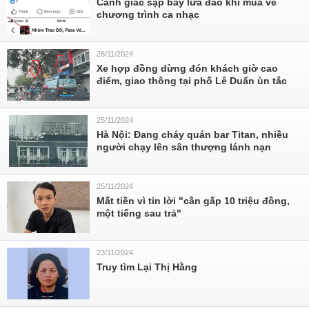
Cảnh giác sập bẫy lừa đảo khi mua vé
chương trình ca nhạc
26/11/2024
Xe hợp đồng dừng đón khách giờ cao
điểm, giao thông tại phố Lê Duẩn ùn tắc
25/11/2024
Hà Nội: Đang cháy quán bar Titan, nhiều
người chạy lên sân thượng lánh nạn
25/11/2024
Mất tiền vì tin lời "cần gấp 10 triệu đồng,
một tiếng sau trả"
23/11/2024
Truy tìm Lại Thị Hằng