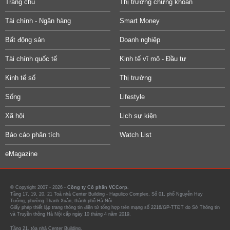
Trang chủ
Thị trường chứng khoán
Tài chính - Ngân hàng
Smart Money
Bất động sản
Doanh nghiệp
Tài chính quốc tế
Kinh tế vĩ mô - Đầu tư
Kinh tế số
Thị trường
Sống
Lifestyle
Xã hội
Lịch sự kiện
Báo cáo phân tích
Watch List
eMagazine
© Copyright 2007 - 2026 -
Công ty Cổ phần VCCorp.
Tầng 17, 19, 20, 21 Toà nhà Center Building - Hapulico Complex, Số 01, phố Nguyễn Huy
Tưởng, phường Thanh Xuân, thành phố Hà Nội
Giấy phép thiết lập trang thông tin điện tử tổng hợp trên mạng số 2216/GP-TTĐT do Sở Thông tin
và Truyền thông Hà Nội cấp ngày 10 tháng 4 năm 2019.
Tầng 21, tòa nhà Center Building.