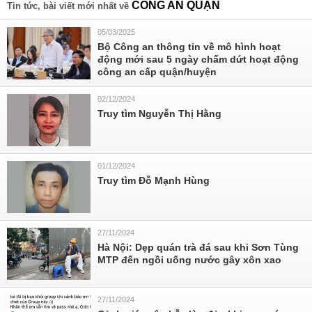
CÔNG AN QUẬN
Tin tức, bài viết mới nhất về
05/03/2025
Bộ Công an thông tin về mô hình hoạt
động mới sau 5 ngày chấm dứt hoạt động
công an cấp quận/huyện
02/12/2024
Truy tìm Nguyễn Thị Hằng
01/12/2024
Truy tìm Đỗ Mạnh Hùng
27/11/2024
Hà Nội: Dẹp quán trà đá sau khi Sơn Tùng
MTP đến ngồi uống nước gây xôn xao
27/11/2024