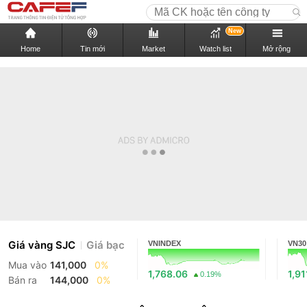
New
Home
Tin mới
Market
Watch list
Mở rộng
Giá vàng SJC
Giá bạc
VNINDEX
VN30
Mua vào
141,000
0%
1,768.06
1,91
0.19%
Bán ra
144,000
0%