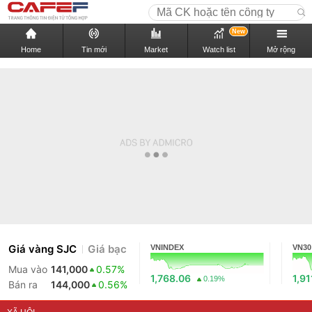
New
Home
Tin mới
Market
Watch list
Mở rộng
Giá vàng SJC
Giá bạc
VNINDEX
VN30
Mua vào
141,000
0.57%
1,768.06
1,91
0.19%
Bán ra
144,000
0.56%