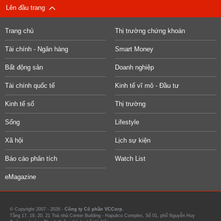
Lên đầu trang
Trang chủ
Thị trường chứng khoán
Tài chính - Ngân hàng
Smart Money
Bất động sản
Doanh nghiệp
Tài chính quốc tế
Kinh tế vĩ mô - Đầu tư
Kinh tế số
Thị trường
Sống
Lifestyle
Xã hội
Lịch sự kiện
Báo cáo phân tích
Watch List
eMagazine
© Copyright 2007 - 2026 -
Công ty Cổ phần VCCorp.
Tầng 17, 19, 20, 21 Toà nhà Center Building - Hapulico Complex, Số 01, phố Nguyễn Huy