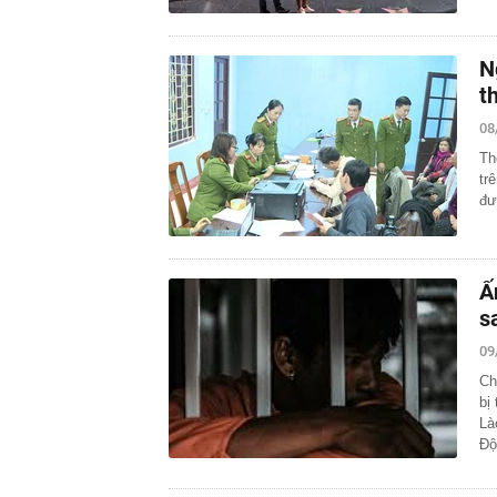
N
t
08
Th
tr
đư
Ấ
s
09
Ch
bị
Là
Đ