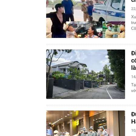
22
Xu
tr
Cô
Đ
c
l
14
Tạ
vớ
Đ
H
10