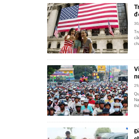
T
đ
30
Tr
cầ
ch
V
n
29
Qu
Na
th
Đ
c