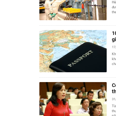
Hi
đư
th
1
g
17
Kh
kh
ch
C
t
31
Từ
th
ti