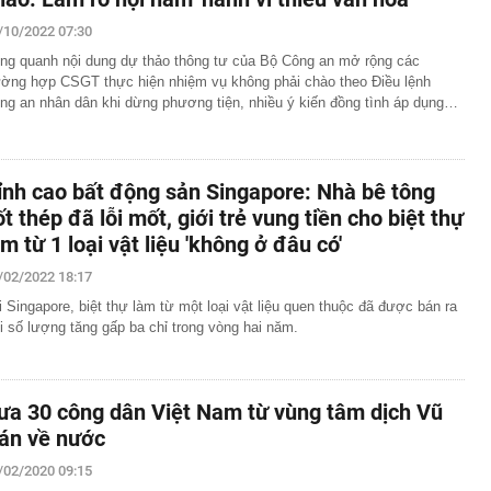
/10/2022 07:30
ng quanh nội dung dự thảo thông tư của Bộ Công an mở rộng các
ường hợp CSGT thực hiện nhiệm vụ không phải chào theo Điều lệnh
ng an nhân dân khi dừng phương tiện, nhiều ý kiến đồng tình áp dụng…
ỉnh cao bất động sản Singapore: Nhà bê tông
ốt thép đã lỗi mốt, giới trẻ vung tiền cho biệt thự
àm từ 1 loại vật liệu 'không ở đâu có'
/02/2022 18:17
i Singapore, biệt thự làm từ một loại vật liệu quen thuộc đã được bán ra
i số lượng tăng gấp ba chỉ trong vòng hai năm.
ưa 30 công dân Việt Nam từ vùng tâm dịch Vũ
án về nước
/02/2020 09:15