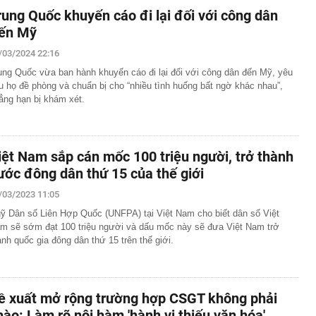
rung Quốc khuyến cáo đi lại đối với công dân
ến Mỹ
/03/2024 22:16
ung Quốc vừa ban hành khuyến cáo đi lại đối với công dân đến Mỹ, yêu
u họ đề phòng và chuẩn bị cho “nhiều tình huống bất ngờ khác nhau”,
ẳng hạn bị khám xét.
iệt Nam sắp cán mốc 100 triệu người, trở thành
ước đông dân thứ 15 của thế giới
/03/2023 11:05
ỹ Dân số Liên Hợp Quốc (UNFPA) tại Việt Nam cho biết dân số Việt
m sẽ sớm đạt 100 triệu người và dấu mốc này sẽ đưa Việt Nam trở
ành quốc gia đông dân thứ 15 trên thế giới.
ề xuất mở rộng trường hợp CSGT không phải
hào: Làm rõ nội hàm 'hành vi thiếu văn hóa'