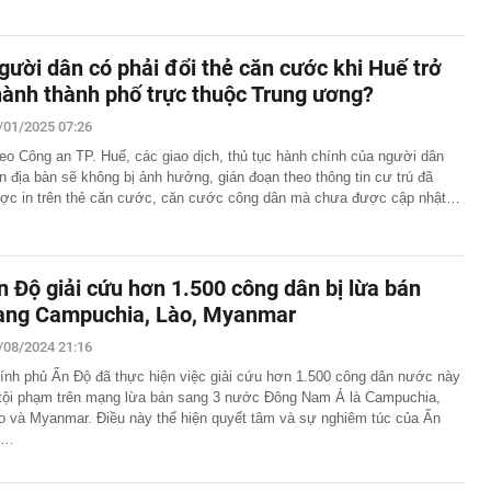
gười dân có phải đổi thẻ căn cước khi Huế trở
hành thành phố trực thuộc Trung ương?
/01/2025 07:26
eo Công an TP. Huế, các giao dịch, thủ tục hành chính của người dân
ên địa bàn sẽ không bị ảnh hưởng, gián đoạn theo thông tin cư trú đã
ợc in trên thẻ căn cước, căn cước công dân mà chưa được cập nhật…
n Độ giải cứu hơn 1.500 công dân bị lừa bán
ang Campuchia, Lào, Myanmar
/08/2024 21:16
ính phủ Ấn Độ đã thực hiện việc giải cứu hơn 1.500 công dân nước này
 tội phạm trên mạng lừa bán sang 3 nước Đông Nam Á là Campuchia,
o và Myanmar. Điều này thể hiện quyết tâm và sự nghiêm túc của Ấn
ộ…