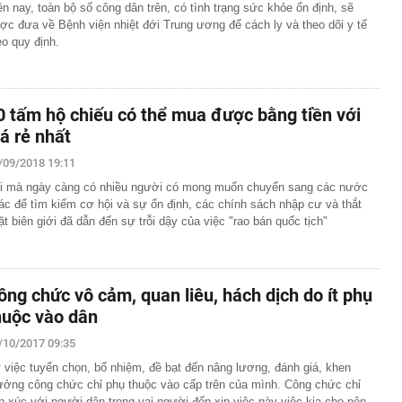
ện nay, toàn bộ số công dân trên, có tình trạng sức khỏe ổn định, sẽ
ợc đưa về Bệnh viện nhiệt đới Trung ương để cách ly và theo dõi y tế
eo quy định.
0 tấm hộ chiếu có thể mua được bằng tiền với
iá rẻ nhất
/09/2018 19:11
i mà ngày càng có nhiều người có mong muốn chuyển sang các nước
ác để tìm kiếm cơ hội và sự ổn định, các chính sách nhập cư và thắt
ặt biên giới đã dẫn đến sự trỗi dậy của việc "rao bán quốc tịch"
ông chức vô cảm, quan liêu, hách dịch do ít phụ
huộc vào dân
/10/2017 09:35
 việc tuyển chọn, bổ nhiệm, đề bạt đến nâng lương, đánh giá, khen
ưởng công chức chỉ phụ thuộc vào cấp trên của mình. Công chức chỉ
ếp xúc với người dân trong vai người đến xin việc này việc kia cho nên…