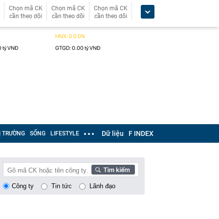
Chọn mã CK
Chọn mã CK
Chọn mã CK
cần theo dõi
cần theo dõi
cần theo dõi
Dữ liệu
F INDEX
Ị TRƯỜNG
SỐNG
LIFESTYLE
Công ty
Tin tức
Lãnh đạo