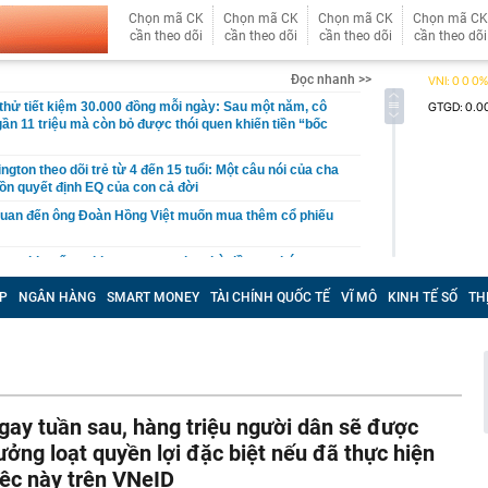
Chọn mã CK
Chọn mã CK
Chọn mã CK
Chọn mã CK
cần theo dõi
cần theo dõi
cần theo dõi
cần theo dõi
Đọc nhanh >>
hử tiết kiệm 30.000 đồng mỗi ngày: Sau một năm, cô
gần 11 triệu mà còn bỏ được thói quen khiến tiền “bốc
gton theo dõi trẻ từ 4 đến 15 tuổi: Một câu nói của cha
ồn quyết định EQ của con cả đời
quan đến ông Đoàn Hồng Việt muốn mua thêm cổ phiếu
 ra khuyến nghị quan trọng cho nhà đầu tư chứng
P
NGÂN HÀNG
SMART MONEY
TÀI CHÍNH QUỐC TẾ
VĨ MÔ
KINH TẾ SỐ
TH
Việt Nam có doanh thu lớn hơn Vingroup, Petrolimex,
hóm 500 doanh nghiệp lớn nhất thế giới
ền cổ tức tuần 10-14/8: Một ngân hàng lớn "lăn chốt", cổ
cao nhất 100%
đại gia tâm linh Xuân Trường
gay tuần sau, hàng triệu người dân sẽ được
ỉ ra một tín hiệu quan trọng cho thấy VN-Index sắp bước
g mới
ưởng loạt quyền lợi đặc biệt nếu đã thực hiện
vọt lên cao nhất 2 tháng, chuyên gia nói gì?
iệc này trên VNeID