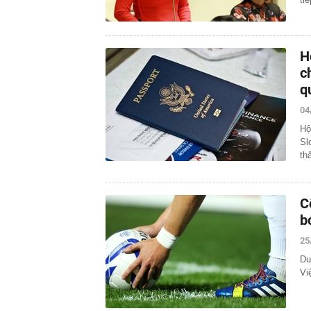
H
c
q
04
Hộ
Sl
th
C
b
25
Dư
Vi