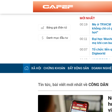
MỚI NHẤT!
00:19
Mẹ ở TP.HCM t
Bảng giá điện tử
không chỉ có 
hơi”
Danh mục đầu tư
00:11
Đại học Washin
mẹ khi con bu
00:07
Tổ chức liên 
Digiworld
00:05
VNDIRECT đưa
khoán
XÃ HỘI
CHỨNG KHOÁN
BẤT ĐỘNG SẢN
DOANH NGHIỆ
00:04
Doanh nghiệp 
đăng ký vào n
00:03
Lịch chốt quy
Tin tức, bài viết mới nhất về
CÔNG DÂN
tức tiền mặt 
00:02
"Sự thật" về 
N
00:01
Chuyên gia ch
vào nhịp són
h
00:01
Giá vàng tăng 
v