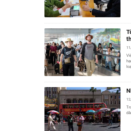
T
t
11
Vi
hạ
lo
N
12
Tr
dâ