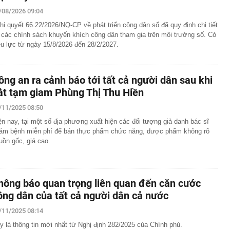
00 mét xuống đáy biển, phát hiện mỏ dầu khí trữ lượng
/08/2026 09:04
ngoài khơi Việt Nam
hị quyết 66.22/2026/NQ-CP về phát triển công dân số đã quy định chi tiết
inh giao dịch chuyển khoản 35 triệu đồng tới tài khoản
 các chính sách khuyến khích công dân tham gia trên môi trường số. Có
SN 1984, thanh niên SN 2000 được mời tới làm việc
ệu lực từ ngày 15/8/2026 đến 28/2/2027.
 Lan chú ý: Từ 16/10, sân bay có thể mở vali để kiểm tra
ành khách không có mặt
báo hiệu phong thủy rất tốt
ông an ra cảnh báo tới tất cả người dân sau khi
hất nhì Việt Nam và vợ hơn 4 tuổi của Bình Minh "dính
ắt tạm giam Phùng Thị Thu Hiền
" từ Việt Nam sang Mỹ
liên tục trồi lên từ nền nhà, gia chủ gọi người kiểm tra rồi
/11/2025 08:50
ải sơ tán
ện nay, tại một số địa phương xuất hiện các đối tượng giả danh bác sĩ
 700 tỷ giờ bán cà phê ở phường Hoà Hưng (TP.HCM),
ám bệnh miễn phí để bán thực phẩm chức năng, dược phẩm không rõ
iền "vỡ trận"
uồn gốc, giá cao.
ngủ, người phụ nữ sốt cao liên tục, phổi tổn thương hơn
sĩ cảnh báo mối nguy ít ai ngờ ngay trong nhà
sterD cảnh báo nóng, tuyên bố hành động pháp lý
hông báo quan trọng liên quan đến căn cước
trộm bánh xe ô tô ở khu đô thị Hà Nội
ông dân của tất cả người dân cả nước
ứng dụng Android có thể âm thầm theo dõi vị trí người
/11/2025 08:14
y là thông tin mới nhất từ Nghị định 282/2025 của Chính phủ.