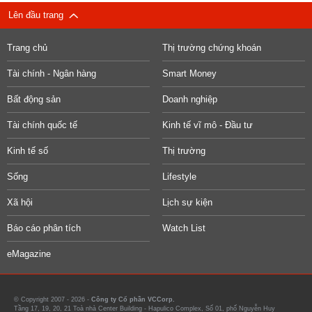
Lên đầu trang
Trang chủ
Thị trường chứng khoán
Tài chính - Ngân hàng
Smart Money
Bất động sản
Doanh nghiệp
Tài chính quốc tế
Kinh tế vĩ mô - Đầu tư
Kinh tế số
Thị trường
Sống
Lifestyle
Xã hội
Lịch sự kiện
Báo cáo phân tích
Watch List
eMagazine
© Copyright 2007 - 2026 -
Công ty Cổ phần VCCorp.
Tầng 17, 19, 20, 21 Toà nhà Center Building - Hapulico Complex, Số 01, phố Nguyễn Huy