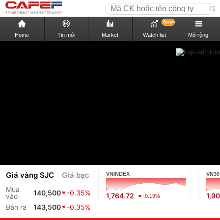
New
Home
Tin mới
Market
Watch list
Mở rộng
Giá vàng SJC
Giá bạc
VNINDEX
VN30
Mua
140,500
-0.35%
1,764.72
1,9
vào
-0.19%
Bán ra
143,500
-0.35%