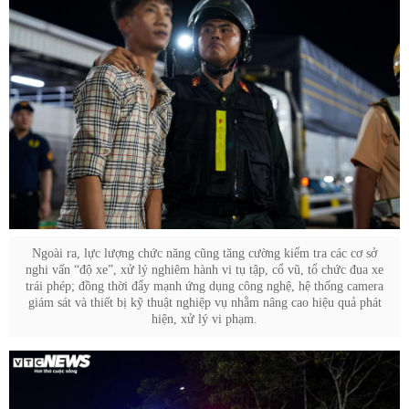
Ngoài ra, lực lượng chức năng cũng tăng cường kiểm tra các cơ sở
nghi vấn “độ xe”, xử lý nghiêm hành vi tụ tập, cổ vũ, tổ chức đua xe
trái phép; đồng thời đẩy mạnh ứng dụng công nghệ, hệ thống camera
giám sát và thiết bị kỹ thuật nghiệp vụ nhằm nâng cao hiệu quả phát
hiện, xử lý vi phạm.