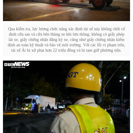
Qua kiểm tra, lực lượng chức năng xác định tài xế này không chốt cố
định cửa sau và cửa bên thùng xe khi lưu thông; không có giấy phép
lái xe, giấy chứng nhận đăng ký xe, cũng như giấy chứng nhận kiểm
định an toàn kỹ thuật và bảo vệ môi trường. Với các lỗi vi phạm trên,
tài xế Ái bị xử phạt hơn 22 triệu đồng và bị tạm giữ phương tiện.