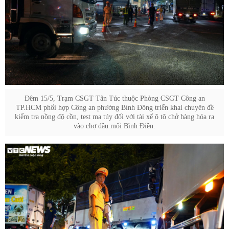
Đêm 15/5, Trạm CSGT Tân Túc thuộc Phòng CSGT Công an
TP.HCM phối hợp Công an phường Bình Đông triển khai chuyên đề
kiểm tra nồng độ cồn, test ma túy đối với tài xế ô tô chở hàng hóa ra
vào chợ đầu mối Bình Điền.