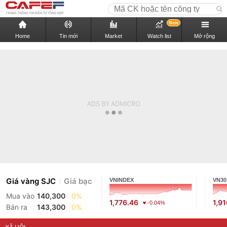
New
Home
Tin mới
Market
Watch list
Mở rộng
Giá vàng SJC
Giá bạc
VNINDEX
VN30
Mua vào
140,300
0%
1,776.46
1,9
-0.04%
Bán ra
143,300
0%