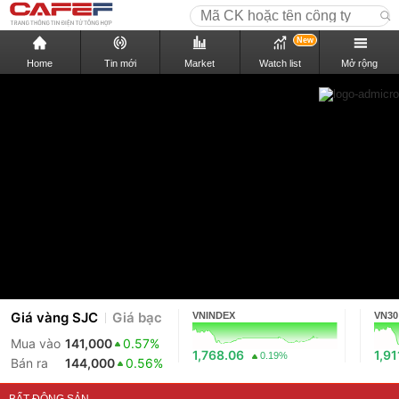
New
Home
Tin mới
Market
Watch list
Mở rộng
Giá vàng SJC
Giá bạc
VNINDEX
VN30
Mua vào
141,000
0.57%
1,768.06
1,91
0.19%
Bán ra
144,000
0.56%