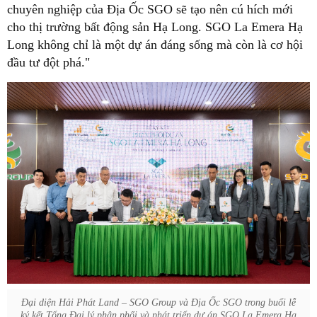
chuyên nghiệp của Địa Ốc SGO sẽ tạo nên cú hích mới
cho thị trường bất động sản Hạ Long. SGO La Emera Hạ
Long không chỉ là một dự án đáng sống mà còn là cơ hội
đầu tư đột phá."
Đại diện Hải Phát Land – SGO Group và Địa Ốc SGO trong buổi lễ
ký kết Tổng Đại lý phân phối và phát triển dự án SGO La Emera Hạ