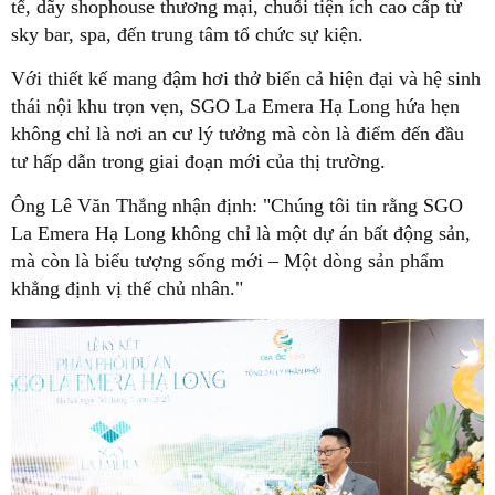
tế, dãy shophouse thương mại, chuỗi tiện ích cao cấp từ
sky bar, spa, đến trung tâm tổ chức sự kiện.
Với thiết kế mang đậm hơi thở biển cả hiện đại và hệ sinh
thái nội khu trọn vẹn, SGO La Emera Hạ Long hứa hẹn
không chỉ là nơi an cư lý tưởng mà còn là điểm đến đầu
tư hấp dẫn trong giai đoạn mới của thị trường.
Ông Lê Văn Thắng nhận định: "Chúng tôi tin rằng SGO
La Emera Hạ Long không chỉ là một dự án bất động sản,
mà còn là biểu tượng sống mới – Một dòng sản phẩm
khẳng định vị thế chủ nhân."