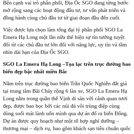
Bên cạnh vai trò phân phối, Địa Ốc SGO đang từng bước
mở rộng sang các hoạt động đầu tư, tư vấn phát triển và
đồng hành cùng chủ đầu tư từ giai đoạn đầu đến cuối.
Việc được lựa chọn làm tổng đại lý phân phối SGO La
Emera Hạ Long một lần nữa thể hiện sự tin tưởng tuyệt
đối từ các chủ đầu tư lớn đối với năng lực, uy tín và tầm
nhìn dài hạn của Địa Ốc SGO.
SGO La Emera Hạ Long –Tọa lạc trên trục đường bao
biển đẹp bậc nhất miền Bắc
Nằm trên trục đường bao biển Trần Quốc Nghiễn đắt giá
tại trung tâm Bãi Cháy rộng 6 làn xe, SGO La Emera Hạ
Long nằm trong quần thể Vịnh di sản với cảnh quan tươi
đẹp, được bao bọc bởi các núi đá vôi trùng điệp cùng
dòng suối mát lành uốn mình qua dự án đổ ra biển Đông.
Dự án được quy hoạch như một tổ hợp nghỉ dưỡng –
thương mại – dịch vụ, bao gồm khách sạn tiêu chuẩn quốc