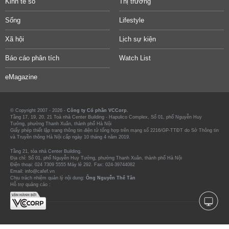
Kinh tế số
Thị trường
Sống
Lifestyle
Xã hội
Lịch sự kiện
Báo cáo phân tích
Watch List
eMagazine
© Copyright 2007 - 2026 -
Công ty Cổ phần VCCorp.
Tầng 17, 19, 20, 21 Toà nhà Center Building - Hapulico Complex, Số 01, phố Nguyễn Huy
Tưởng, phường Thanh Xuân, thành phố Hà Nội
Giấy phép thiết lập trang thông tin điện tử tổng hợp trên mạng số 2216/GP-TTĐT do Sở Thông tin
và Truyền thông Hà Nội cấp ngày 10 tháng 4 năm 2019.
Tầng 21, tòa nhà Center Building.
Địa chỉ: Số 01, phố Nguyễn Huy Tưởng, phường Thanh Xuân, thành phố Hà Nội
Điện thoại: 024 7309 5555 Máy lẻ 292. Fax: 024-39744082
Email: info@cafef.vn
Chịu trách nhiệm quản lý nội dung:
Ông Nguyễn Thế Tân
Hỗ trợ quảng cáo :